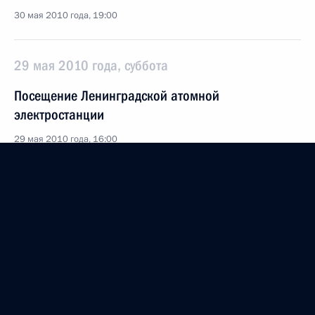
30 мая 2010 года, 19:00
29 мая 2010 года, суббота
Посещение Ленинградской атомной
электростанции
29 мая 2010 года, 16:00
Ленинградская область, Сосновый Бор
28 мая 2010 года, пятница
Соболезнования Президенту Пакистана Асифу Али
Зардари
28 мая 2010 года, 20:15