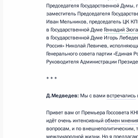
6–7 декабря Дмитрий Медведев по
Председателя Государственной Думы,
визитом
заместитель Председателя Государст
Иван Мельников, председатель ЦК КП
29 ноября 2010 года, 13:00
в Государственной Думе
Геннадий Зюг
в Государственной Думе Игорь Лебеде
Россия» Николай Левичев, исполняющ
Опубликован список журналистов, 
Генерального совета партии «Единая 
освещения ежегодного Послания П
Руководителя Администрации Презид
Собранию
29 ноября 2010 года, 12:00
* * *
Д.Медведев:
Мы с вами
встречались
Поздравление киноактрисе Нине Г
Привет вам от Премьера Госсовета К
29 ноября 2010 года, 11:00
идёт очень интенсивный
обмен мнени
вопросам, и по внешнеполитическим, 
международной жизни. Но я предлагаю