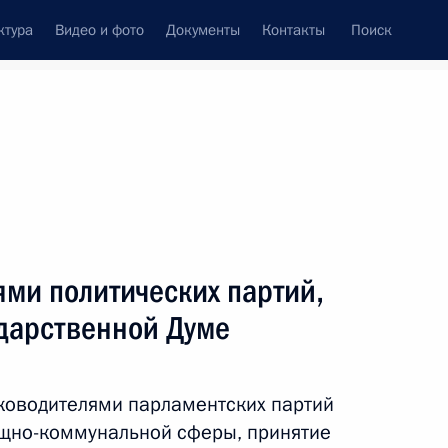
ктура
Видео и фото
Документы
Контакты
Поиск
венный Совет
Совет Безопасности
Комиссии и советы
леграммы
Сведения о Президенте
ноябрь, 2010
ть следующие материалы
ями политических партий,
ударственной Думе
ью Беллы Ахмадулиной
ководителями парламентских партий
щно-коммунальной сферы, принятие