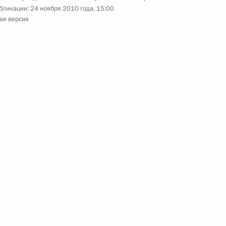
омики России
бликации:
24 ноября 2010 года, 15:00
ая версия
 Новой Зеландии Джону Ки
ы это прекрасно понимаем.
1
11м