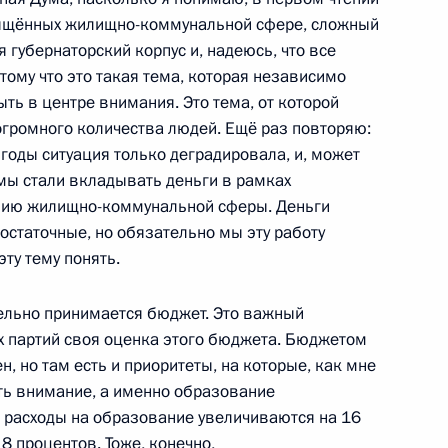
вящённых жилищно-коммунальной сфере, сложный
 губернаторский корпус и, надеюсь, что все
ом Узбекистана Исламом
тому что это такая тема, которая независимо
ыть в центре внимания. Это тема, от которой
огромного количества людей. Ещё раз повторяю:
 годы ситуация только деградировала, и, может
 мы стали вкладывать деньги в рамках
нию жилищно-коммунальной сферы. Деньги
остаточные, но обязательно мы эту работу
межгосударственной комиссии
ту тему понять.
10
сть, Горки
тельно принимается бюджет. Это важный
сех партий своя оценка этого бюджета. Бюджетом
, но там есть и приоритеты, на которые, как мне
нистров Италии Сильвио
ть внимание, а именно образование
чим визитом
 расходы на образование увеличиваются на 16
8 процентов. Тоже, конечно,