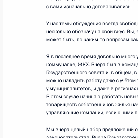
28 ноября 2010 года, воскресенье
с вами изначально договаривались.
Соболезнования в связи со смерт
У нас темы обсуждения всегда свобод
28 ноября 2010 года, 14:00
несколько обозначу на свой вкус. Вы,
может быть, по каким‑то вопросам са
Я в последнее время довольно много 
Завершена аккредитация журналис
коммуналке, ЖКХ. Вчера был в коман
Послания Президента Федерально
Государственного совета и, в общем, в
28 ноября 2010 года, 12:00
можно наладить работу даже с учётом 
у муниципалитетов, и даже в регионах
В этом случае начинаю работать нов
27 ноября 2010 года, суббота
товариществ собственников жилья на
управляющие компании, если с ними пр
Совещание с постоянными членами
27 ноября 2010 года, 16:00
Московская обла
Мы вчера целый набор предложений 
законодательства. Вчера Государствен