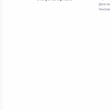
и технологическому развитию экон
Дата пу
Текстов
24 ноября 2010 года, 13:30
Соболезнования Премьер-министру
24 ноября 2010 года, 12:00
23 ноября 2010 года, вторник
Наша демократия несовершенна, м
Но мы идём вперёд
23 ноября 2010 года, 21:00