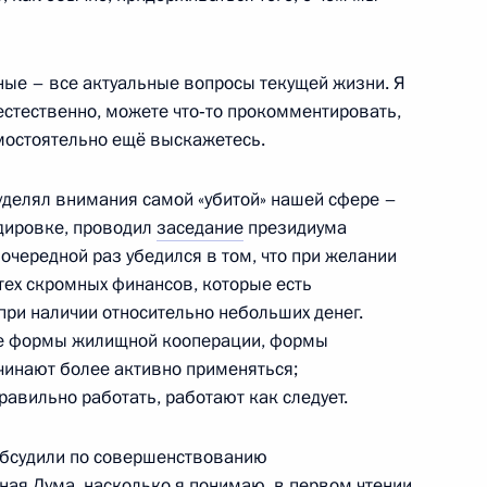
ью Владимира Маслаченко
ные – все актуальные вопросы текущей жизни. Я
 естественно, можете что‑то прокомментировать,
мостоятельно ещё выскажетесь.
уделял внимания самой «убитой» нашей сфере –
тов на освещение ежегодного
дировке, проводил
заседание
президиума
му Собранию
 очередной раз убедился в том, что при желании
тех скромных финансов, которые есть
 при наличии относительно небольших денег.
ые формы жилищной кооперации, формы
чинают более активно применяться;
авильно работать, работают как следует.
 Совета Безопасности
сть, Горки
обсудили по совершенствованию
ная Дума, насколько я понимаю, в первом чтении