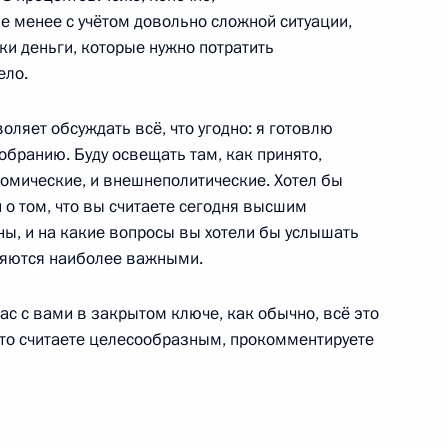
не менее с учётом довольно сложной ситуации,
ки деньги, которые нужно потратить
ело.
 в саммите ОБСЕ
оляет обсуждать всё, что угодно: я готовлю
бранию. Буду освещать там, как принято,
номические, и внешнеполитические. Хотел бы
 о том, что вы считаете сегодня высшим
ны, и на какие вопросы вы хотели бы услышать
точиться на оперативной
ляются наиболее важными.
15
ас с вами в закрытом ключе, как обычно, всё это
область, Гороховецкий военный полигон
 что считаете целесообразным, прокомментируете
тов на освещение ежегодного
му Собранию