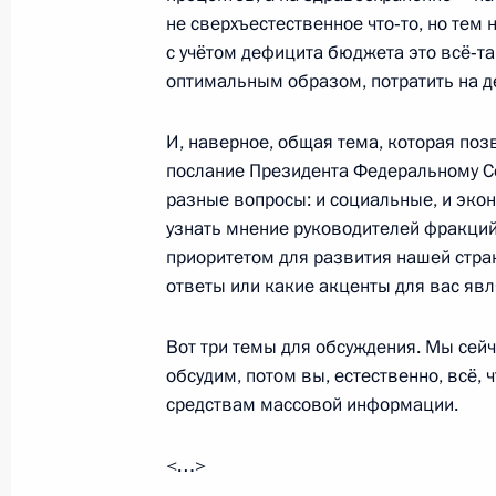
не сверхъестественное что‑то, но тем 
с учётом дефицита бюджета это всё‑та
оптимальным образом, потратить на д
Дмитрий Медведев примет участие
26 ноября 2010 года, 12:00
И, наверное, общая тема, которая позв
послание Президента Федеральному Со
разные вопросы: и социальные, и эко
узнать мнение руководителей фракций
25 ноября 2010 года, четверг
приоритетом для развития нашей стра
Вооружённые Силы должны сосредо
ответы или какие акценты для вас яв
подготовке и боевой учёбе
Вот три темы для обсуждения. Мы сейч
25 ноября 2010 года, 14:00
Нижегородская 
обсудим, потом вы, естественно, всё,
средствам массовой информации.
Объявлена аккредитация журналис
<…>
Послания Президента Федерально