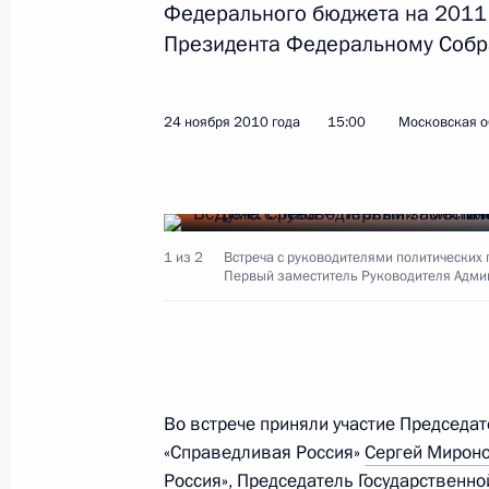
Федерального бюджета на 2011 
Президента Федеральному Собр
Рабочая встреча с мэром Москвы 
29 ноября 2010 года, 16:15
Московская обла
24 ноября 2010 года
15:00
Московская о
Дмитрий Медведев примет участие 
29 ноября 2010 года, 15:00
1 из 2
Встреча с руководителями политических 
Первый заместитель Руководителя Адми
Для модернизации экономики необ
законодательных стимулов
29 ноября 2010 года, 14:30
Московская обла
Во встрече приняли участие Председа
«Справедливая Россия»
Сергей Мирон
Россия», Председатель Государственн