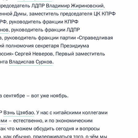
сетит Польшу с официальным
 председатель ЛДПР
Владимир Жириновский
,
венной Думы, заместитель председателя ЦК КПРФ
РФ, руководитель фракции КПРФ
анов
, руководитель фракции ЛДПР
в, руководитель фракции партии «Справедливая
ий полномочия секретаря Президиума
аккредитованных для
Россия» Сергей Неверов, Первый заместитель
резидента Федеральному
ента
Владислав Сурков
.
в сентябре – вот уже ноябрь.
ребешковой с Днём рождения
НР
Вэнь Цзябао
. У нас с китайскими коллегами
ями
– естественно, и по экономическим
так что можем обсудить сегодня и вопросы
, как обычно, придерживаться того, о чём мы