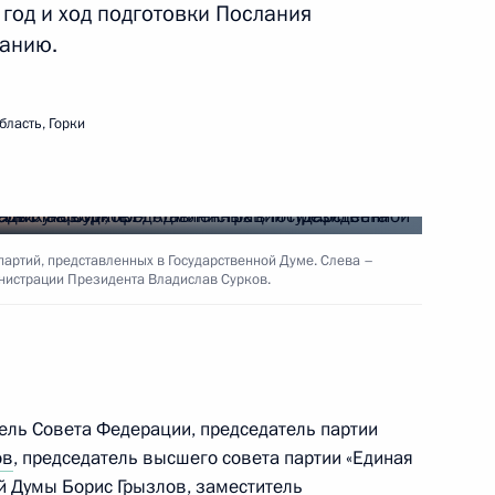
год и ход подготовки Послания
анию.
Сергеем Собяниным
1
сть, Горки
бласть, Горки
в саммите Россия – ЕС
партий, представленных в Государственной Думе. Слева –
нистрации Президента Владислав Сурков.
ходима чёткая система
6
сть, Горки
тель Совета Федерации, председатель партии
ов
, председатель высшего совета партии «Единая
ой Думы
Борис Грызлов
, заместитель