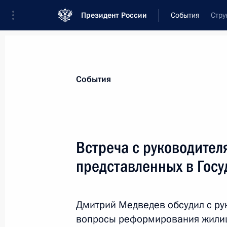
Президент России
События
Стру
Президент
Администрация
Государст
Новости
Стенограммы
Поездки
Те
События
Показа
Встреча с руководител
представленных в Гос
29 ноября 2010 года, понедельник
Соболезнования в связи со смерт
Дмитрий Медведев обсудил с ру
29 ноября 2010 года, 20:30
вопросы реформирования жили