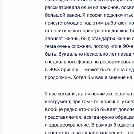
рассматривала один из законов, пос
большой закон. Я просил подключиться
Телефонный разговор с Президент
присутствующие над этим работают, по
Каримовым
от политических пристрастий должна б
27 ноября 2010 года, 14:00
зависят жизнь, быт, стандарты жизни 
тема очень сложная, потому что в 90-е
быть, буквально несколько лет назад
специального фонда по реформирова
26 ноября 2010 года, пятница
в ЖКХ пришли – может быть, пока нед
Заседание Российско-Украинской 
продолжим. Хотел бы ваше мнение на э
26 ноября 2010 года, 18:00
Московская обла
У нас сегодня, как я понимаю, оконча
инструмент, при том что, конечно, у в
вообще редко кто‑либо бывает доволен
3 декабря Председатель Совета ми
представляется, всегда нужно обраща
Берлускони посетит Россию с рабо
и здравоохранение. В рамках бюджета
процентов, а на здравоохранение – на 
26 ноября 2010 года, 13:45