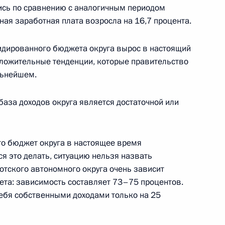
ись по сравнению с аналогичным периодом
ная заработная плата возросла на 16,7 процента.
емика Российской академии
ологии Дмитрия Павлова
идированного бюджета округа вырос в настоящий
положительные тенденции, которые правительство
льнейшем.
база доходов округа является достаточной или
что бюджет округа в настоящее время
езнование близким
ся это делать, ситуацию нельзя назвать
вязи с его кончиной
котского автономного округа очень зависит
ета: зависимость составляет 73–75 процентов.
ебя собственными доходами только на 25
 Совета Безопасности
1