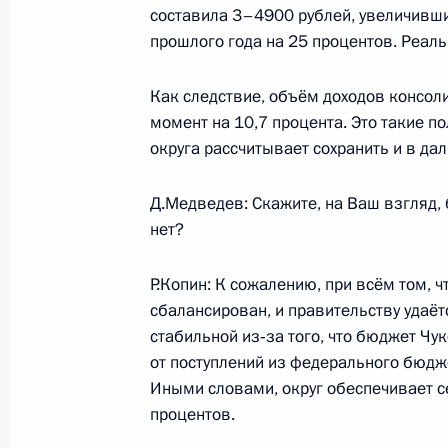
составила 3–4900 рублей, увеличивш
прошлого года на 25 процентов. Реаль
Дмитрий Медведев поздравил акад
наук, специалиста в области ихти
Как следствие, объём доходов консол
с юбилеем
момент на 10,7 процента. Это такие 
округа рассчитывает сохранить и в да
26 июля 2008 года, 14:50
Д.Медведев: Скажите, на Ваш взгляд, 
нет?
25 июля 2008 года, пятница
Р.Копин: К сожалению, при всём том, 
Дмитрий Медведев выразил собол
сбалансирован, и правительству удаёт
киноактёра Михаила Пуговкина в с
стабильной из‑за того, что бюджет Чу
25 июля 2008 года, 19:00
от поступлений из федерального бюдж
Иными словами, округ обеспечивает с
процентов.
Совещание с постоянными членами