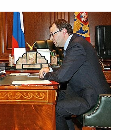
ских деятелей культуры
ссийско-украинских
знования Президенту
и близким погибших
ния в западных областях