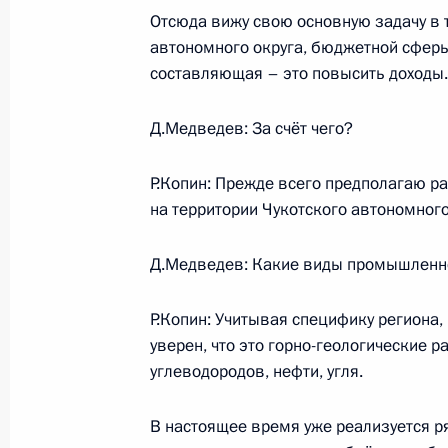
Отсюда вижу свою основную задачу в 
25 июля 2008 года, 15:50
Московская облас
автономного округа, бюджетной сферы
составляющая – это повысить доходы.
Глава государства обсудил с През
Д.Медведев: За счёт чего?
Кадыровым социально-экономическ
и подготовку к выборам в местный
Р.Копин: Прежде всего предполагаю р
25 июля 2008 года, 14:40
Московская облас
на территории Чукотского автономного
Д.Медведев: Какие виды промышленн
Рабочая встреча с руководителем 
Р.Копин: Учитывая специфику региона,
по управлению государственным и
уверен, что это горно-геологические 
Юрием Петровым
углеводородов, нефти, угля.
25 июля 2008 года, 13:20
Московская облас
В настоящее время уже реализуется р