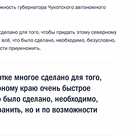
жность губернатора Чукотского автономного
знования Президенту Турции
сделано для того, чтобы придать этому северному
тическими актами в Стамбуле,
 всё, что было сделано, необходимо, безусловно,
ости приумножить.
тке многое сделано для того,
режиссёра, сценариста
рному краю очень быстрое
о было сделано, необходимо,
ранить, но и по возможности
озитора Александра Колкера