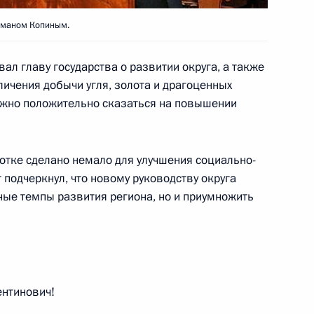
правления Пенсионного фонда
1
Романом Копиным.
ть, Горки
л главу государства о развитии округа, а также
ичения добычи угля, золота и драгоценных
олжно положительно сказаться на повышении
знования Президенту Индии
у Манмохану Сингху в связи
актами, повлёкшими
котке сделано немало для улучшения социально-
твы
подчеркнул, что новому руководству округа
ные темпы развития региона, но и приумножить
укотского автономного округа
1
ентинович!
ть, Горки