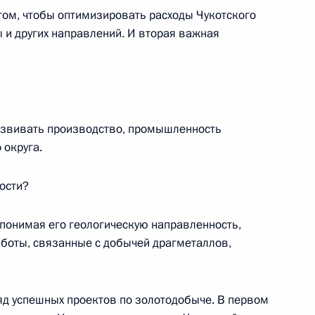
том, чтобы оптимизировать расходы Чукотского
ть, Горки
 и других направлений. И вторая важная
идентом Чечни Рамзаном
1
ую ситуацию в республике
 парламент
азвивать производство, промышленность
ть, Горки
 округа.
ости?
Федерального агентства
1
 понимая его геологическую направленность,
муществом (Росимущества)
работы, связанные с добычей драгметаллов,
ть, Горки
яд успешных проектов по золотодобыче. В первом