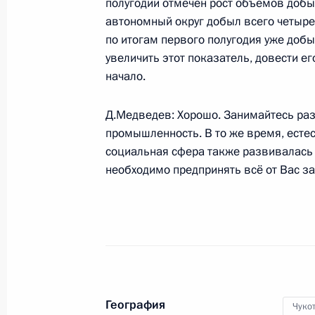
полугодии отмечен рост объёмов добыч
24 июля 2008 года, четверг
автономный округ добыл всего четыре
по итогам первого полугодия уже доб
Телефонный разговор с Президент
увеличить этот показатель, довести ег
Бердымухамедовым
начало.
24 июля 2008 года, 22:00
Д.Медведев: Хорошо. Занимайтесь ра
промышленность. В то же время, естес
социальная сфера также развивалась 
Телефонный разговор с Премьер-
необходимо предпринять всё от Вас з
Сингхом
24 июля 2008 года, 20:40
Указ о праздновании 300-летия ос
24 июля 2008 года, 18:00
География
Чуко