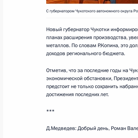
Рабочая встреча с председателем 
С губернатором Чукотского автономного округа 
России Антоном Дроздовым
28 июля 2008 года, 16:30
Московская облас
Новый губернатор Чукотки информирова
планах расширения производства, увел
металлов. По словам Р.Копина, это д
Дмитрий Медведев выразил соболе
доходов регионального бюджета.
Пратибхе Патил и Премьер-министр
с происшедшими в этой стране тер
Отметив, что за последние годы на Чу
многочисленные человеческие жер
экономической обстановки, Президент 
предстоит не только сохранить набран
28 июля 2008 года, 15:30
достижения последних лет.
***
Рабочая встреча с губернатором Ч
Романом Копиным
Д.Медведев: Добрый день, Роман Вал
28 июля 2008 года, 14:30
Московская облас