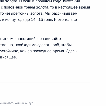
и золота. И если в прошлом году Чукотский
 с половиной тонны золота, то в настоящее время
ыто четыре тонны золота. Мы рассчитываем
ом Туркменистана Гурбангулы
о к концу года до 14–15 тонн. И это только
звитием инвестиций и развивайте
твенно, необходимо сделать всё, чтобы
устойчиво, как за последнее время. Здесь
министром Индии Манмоханом
ависящее.
нования Царского Села
тский автономный округ