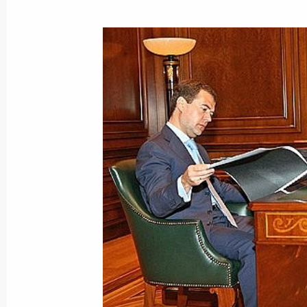
Дмитрий Медведев наградил украин
за большой вклад в укрепление ро
культурных связей
28 июля 2008 года, 18:30
Дмитрий Медведев выразил соболе
Украины Виктору Ющенко, родным 
в результате масштабного наводне
Украины
28 июля 2008 года, 17:00