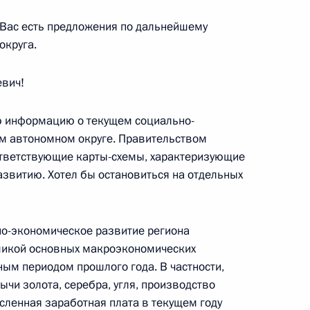
у Вас есть предложения по дальнейшему
округа.
евич!
ствие участникам и гостям V
 информацию о текущем социально-
ы»
м автономном округе. Правительством
ответствующие карты-схемы, характеризующие
развитию. Хотел бы остановиться на отдельных
но-экономическое развитие региона
олию Мукасею с Днём
микой основных макроэкономических
ным периодом прошлого года. В частности,
чи золота, серебра, угля, производство
сленная заработная плата в текущем году