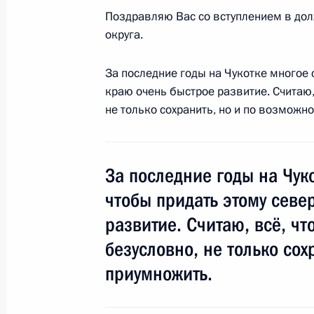
Поздравляю Вас со вступлением в дол
округа.
Дмитрий Медведев выразил соболе
За последние годы на Чукотке многое 
Абдуллаху Гюлю в связи с террорис
краю очень быстрое развитие. Считаю,
повлёкшими человеческие жертвы
не только сохранить, но и по возможн
28 июля 2008 года, 14:00
За последние годы на Чуко
Дмитрий Медведев поздравил кино
чтобы придать этому севе
Сергея Бодрова с 60-летием
развитие. Считаю, всё, чт
28 июля 2008 года, 10:30
безусловно, не только сох
приумножить.
Дмитрий Медведев поздравил комп
с 75-летием