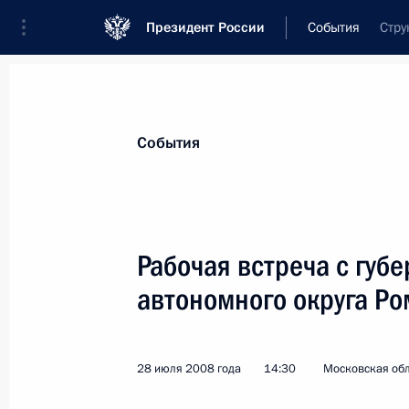
Президент России
События
Стру
Президент
Администрация
Государст
Новости
Стенограммы
Поездки
Те
События
Показа
Рабочая встреча с губ
автономного округа Р
28 июля 2008 года, понедельник
Дмитрий Медведев выразил собол
Анатолия Тяжлова в связи с его ко
28 июля 2008 года
14:30
Московская обл
28 июля 2008 года, 19:00