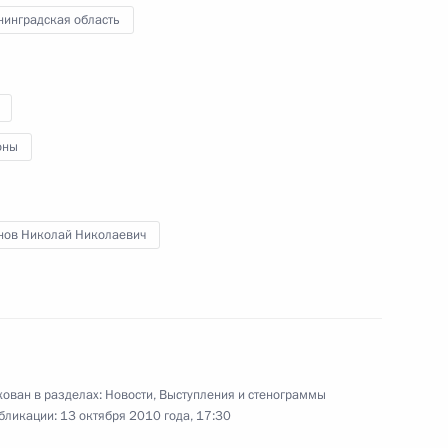
нинградская область
 требует особого внимания
8
асть, Горки
оны
ллигенции государств –
4
12м
нов Николай Николаевич
яну Пиньере в связи
ован в разделах:
Новости
,
Выступления и стенограммы
 по спасению горняков шахты
бликации:
13 октября 2010 года, 17:30