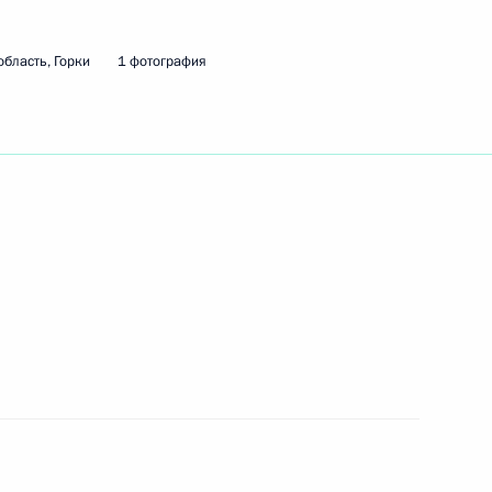
бласть, Горки
1 фотография
го научного совета Фонда
7
асть, Горки
ры
10
ь
Уго Чавесом
3
асть, Горки