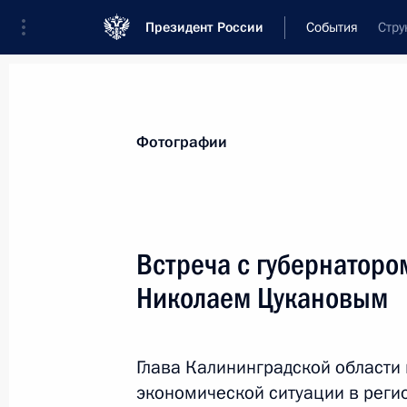
Президент России
События
Стру
Президент
Администрация
Государст
Новости
Стенограммы
Поездки
Те
Фотографии
Показа
Встреча с губернаторо
Николаем Цукановым
15 октября 2010 года, пятница
Кандидатура Сергея Собянина буде
для наделения полномочиями мэр
Глава Калининградской области
экономической ситуации в реги
15 октября 2010 года, 19:15
Московская обл