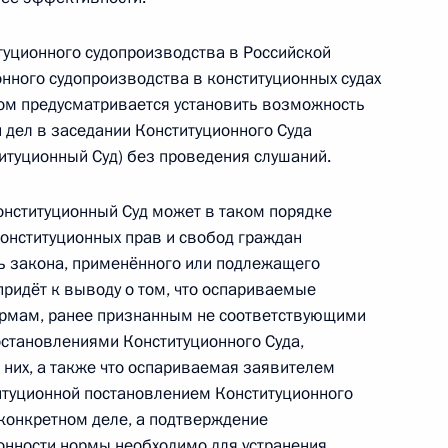
ики Абхазии Сергею Багапшу
туционного судопроизводства в Российской
онного судопроизводства в конституционных судах
ом предусматривается установить возможность
 дел в заседании Конституционного Суда
оводителю Театра на Таганке
итуционный Суд) без проведения слушаний.
Конституционный Суд может в таком порядке
онституционных прав и свобод граждан
ть закона, применённого или подлежащего
придёт к выводу о том, что оспариваемые
ьевой
рмам, ранее признанным не соответствующими
становлениями Конституционного Суда,
 них, а также что оспариваемая заявителем
итуционной постановлением Конституционного
 конкретном деле, а подтверждение
онности нормы необходимо для устранения