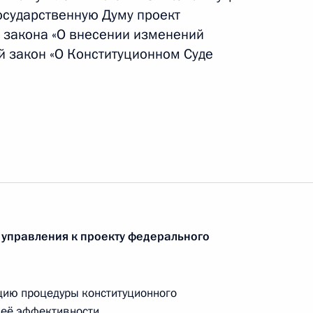
осударственную Думу проект
андидатур на должность
 закона «О внесении изменений
 закон «О Конституционном Суде
я компании «ИНТЕР РАО ЕЭС»
1
ласть, Горки
 управления к проекту федерального
ки Корея Ли Мён Баку
цию процедуры конституционного
 её эффективности.