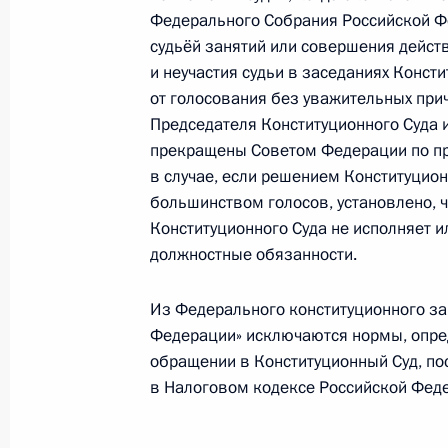
Федерального Собрания Российской Ф
Телефонный разговор с Президент
судьёй занятий или совершения действ
Януковичем
и неучастия судьи в заседаниях Консти
27 сентября 2010 года, 20:50
от голосования без уважительных при
Председателя Конституционного Суда и
прекращены Советом Федерации по п
в случае, если решением Конституци
Соболезнования Президенту Арген
большинством голосов, установлено, 
Киршнер
Конституционного Суда не исполняет 
27 сентября 2010 года, 18:30
должностные обязанности.
Из Федерального конституционного за
Посещение Российского культурног
Федерации» исключаются нормы, опр
обращении в Конституционный Суд, п
27 сентября 2010 года, 14:20
в Налоговом кодексе Российской Фед