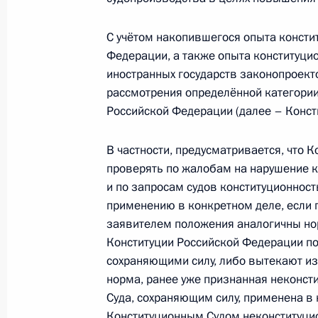
Поздравление Президенту Республ
С учётом накопившегося опыта консти
30 сентября 2010 года, 13:20
Федерации, а также опыта конституци
иностранных государств законопроект
рассмотрения определённой категории
Поздравление художественному рук
Российской Федерации (далее – Конст
Юрию Любимову
30 сентября 2010 года, 10:00
В частности, предусматривается, что 
проверять по жалобам на нарушение к
и по запросам судов конституционнос
применению в конкретном деле, если 
Поздравление актрисе Вере Васил
заявителем положения аналогичны но
30 сентября 2010 года, 09:30
Конституции Российской Федерации по
сохраняющими силу, либо вытекают из
норма, ранее уже признанная неконст
Суда, сохраняющим силу, применена в
29 сентября 2010 года, среда
Конституционным Судом неконституци