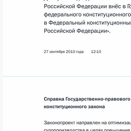
Российской Федерации внёс в Г
Президент согласился со списком к
федерального конституционного
губернатора Тюменской области
в Федеральный конституционный
30 сентября 2010 года, 17:50
Российской Федерации».
27 сентября 2010 года
12:10
Встреча с председателем правлени
Борисом Ковальчуком
30 сентября 2010 года, 16:00
Московская об
Справка Государственно-правового
Поздравление Президенту Республи
конституционного закона
30 сентября 2010 года, 13:30
Законопроект направлен на оптимиза
судопроизводства в целях повышения