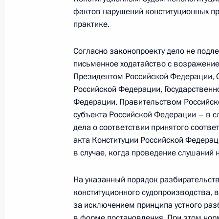
Телефонный разговор с Президен
фактов нарушений конституционных п
Коморовским
практике.
29 сентября 2010 года, 12:50
Согласно законопроекту дело не подл
письменное ходатайство с возражени
Президентом Российской Федерации,
Президент принял участие в откры
Российской Федерации, Государствен
29 сентября 2010 года, 08:30
Петропавловс
Федерации, Правительством Российско
субъекта Российской Федерации – в с
дела о соответствии принятого соотв
акта Конституции Российской Федерац
28 сентября 2010 года, вторник
в случае, когда проведение слушаний 
Открытие Дня России на Всемирно
На указанный порядок разбирательст
28 сентября 2010 года, 15:00
Шанхай
конституционного судопроизводства, 
за исключением принципа устного раз
в форме постановления. При этом но