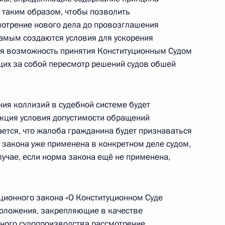
конодательные акты в связи
ь таким образом, чтобы позволить
нном центре «Сколково»
мотрение нового дела до провозглашения
самым создаются условия для ускорения
ся возможность принятия Конституционным Судом
щих за собой пересмотр решений судов обшей
 об инновационном центре
ия коллизий в судебной системе будет
кция условия допустимости обращений
ается, что жалоба гражданина будет признаваться
 закона уже применена в конкретном деле судом,
случае, если норма закона ещё не применена,
зации приоритетных
фической политике
уционного закона «О Конституционном Суде
положения, закрепляющие в качестве
ного судопроизводства рассмотрение