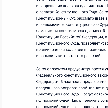
и разрешение дел в заседаниях палат 
о палатах Конституционного Суда. Зак
Поздравление лётчику-космонавту 
Конституционный Суд рассматривает в
28 сентября 2010 года, 08:40
к полномочиям Конституционного Суда
заменяется понятием «заседание»). Так
Конституции Российской Федерации, в 
Конституционного Суда, позволяет ус
Поздравление кинорежиссёру Яроп
возникновения коллизии в правовых п
28 сентября 2010 года, 08:30
и повысить авторитет его решений.
Законопроектом предусматривается ут
Указ о досрочном прекращении п
Федерального конституционного закон
Федерации», В частности предлагаетс
28 сентября 2010 года, 08:00
предельного возраста пребывания в д
Конституционного Суда. Предусматрив
полномочий судей. Так, в перечень о
27 сентября 2010 года, понедельн
полномочий судьи, когда окончательн