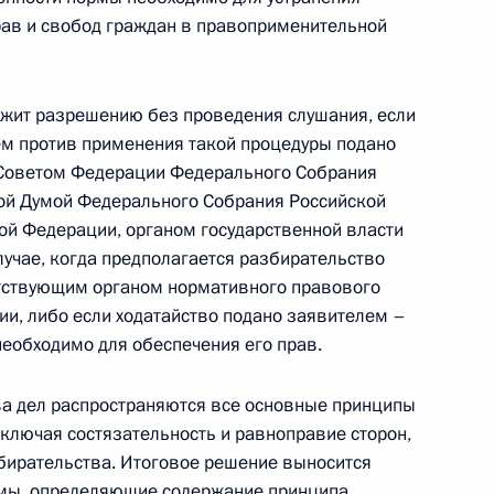
том Польши Брониславом
рав и свобод граждан в правоприменительной
ежит разрешению без проведения слушания, если
ем против применения такой процедуры подано
 Советом Федерации Федерального Собрания
тии газопровода на Камчатке
7
2м
ной Думой Федерального Собрания Российской
к-Камчатский
й Федерации, органом государственной власти
лучае, когда предполагается разбирательство
етствующим органом нормативного правового
ии, либо если ходатайство подано заявителем –
необходимо для обеспечения его прав.
й выставке «ЭКСПО-2010»
17
ва дел распространяются все основные принципы
включая состязательность и равноправие сторон,
бирательства. Итоговое решение выносится
рмы, определяющие содержание принципа