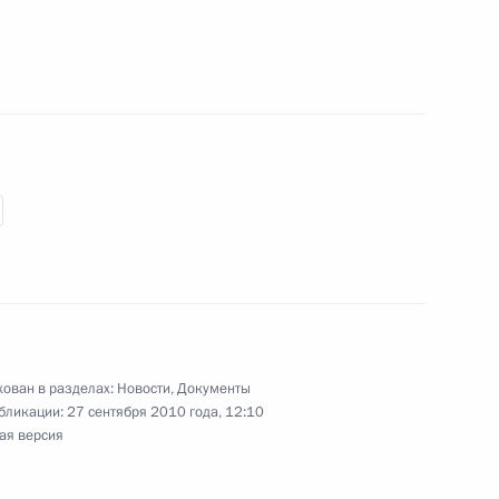
и и Ангела Меркель
ого комитета Всекитайского
2
 У Банго
законопроект о Следственном
ован в разделах:
Новости
,
Документы
бликации:
27 сентября 2010 года, 12:10
ая версия