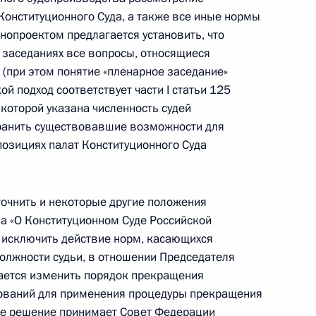
Конституционного Суда, а также все иные нормы
онопроектом предлагается установить, что
Александру Иванченкову
 заседаниях все вопросы, относящиеся
 (при этом понятие «пленарное заседание»
ой подход соответствует части I статьи 125
которой указана численность судей
транить существовавшие возможности для
олку Лапшину
озициях палат Конституционного Суда
очнить и некоторые другие положения
олномочий мэра Москвы
а «О Конституционном Суде Российской
я исключить действие норм, касающихся
олжности судьи, в отношении Председателя
ается изменить порядок прекращения
снований для применения процедуры прекращения
ик
ое решение принимает Совет Федерации