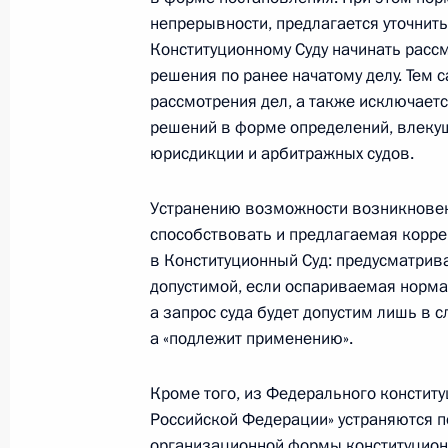
Внесены изменения в некоторые за
непрерывности, предлагается уточнит
с принятием закона об инновацио
Конституционному Суду начинать расс
решения по ранее начатому делу. Тем 
28 сентября 2010 года, 12:10
рассмотрения дел, а также исключает
решений в форме определений, влеку
юрисдикции и арбитражных судов.
Дмитрий Медведев подписал закон
«Сколково»
Устранению возможности возникновен
способствовать и предлагаемая корре
28 сентября 2010 года, 12:00
в Конституционный Суд: предусматрив
допустимой, если оспариваемая норма
а запрос суда будет допустим лишь в 
Указом Президента Совет по реали
а «подлежит применению».
национальных проектов и демогра
преобразован в Комиссию
Кроме того, из Федерального констит
28 сентября 2010 года, 10:30
Российской Федерации» устраняются 
организационной формы конституцион