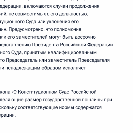
едерации, включаются случаи продолжения
ом Украины Виктором
ий, не совместимых с его должностью,
туционного Суда или уклонения его
чин. Предусмотрено, что полномочия
ли его заместителей могут быть досрочно
редставлению Президента Российской Федерации
онного Суда, принятым квалифицированным
тины Кристине Фернандес де
что Председатель или заместитель Председателя
или ненадлежащим образом исполняет
кона «О Конституционном Суде Российской
о центра в Пекине
еделяющие размер государственной пошлины при
2
оскольку соответствующие нормы содержатся
ерации.