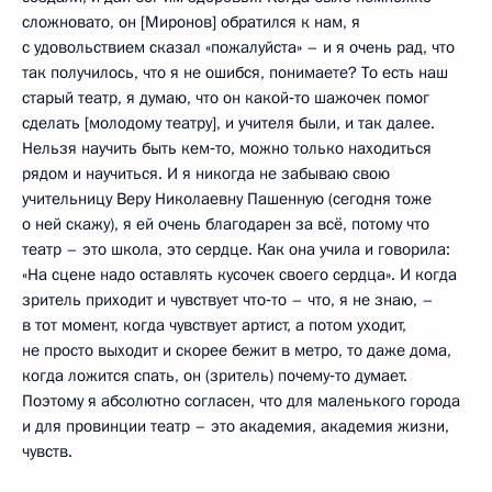
сложновато, он [Миронов] обратился к нам, я
с удовольствием сказал «пожалуйста» – и я очень рад, что
так получилось, что я не ошибся, понимаете? То есть наш
старый театр, я думаю, что он какой‑то шажочек помог
сделать [молодому театру], и учителя были, и так далее.
Нельзя научить быть кем‑то, можно только находиться
рядом и научиться. И я никогда не забываю свою
учительницу Веру Николаевну Пашенную (сегодня тоже
о ней скажу), я ей очень благодарен за всё, потому что
театр – это школа, это сердце. Как она учила и говорила:
«На сцене надо оставлять кусочек своего сердца». И когда
зритель приходит и чувствует что‑то – что, я не знаю, –
в тот момент, когда чувствует артист, а потом уходит,
не просто выходит и скорее бежит в метро, то даже дома,
когда ложится спать, он (зритель) почему‑то думает.
Поэтому я абсолютно согласен, что для маленького города
и для провинции театр – это академия, академия жизни,
чувств.