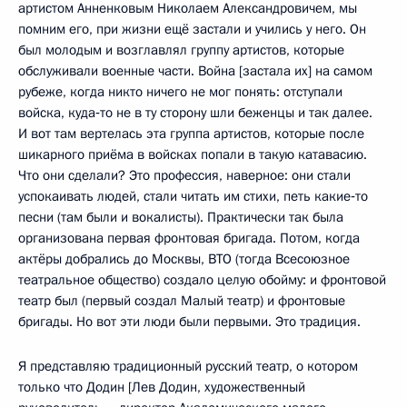
артистом Анненковым Николаем Александровичем, мы
помним его, при жизни ещё застали и учились у него. Он
был молодым и возглавлял группу артистов, которые
обслуживали военные части. Война [застала их] на самом
рубеже, когда никто ничего не мог понять: отступали
войска, куда‑то не в ту сторону шли беженцы и так далее.
И вот там вертелась эта группа артистов, которые после
шикарного приёма в войсках попали в такую катавасию.
Что они сделали? Это профессия, наверное: они стали
успокаивать людей, стали читать им стихи, петь какие‑то
песни (там были и вокалисты). Практически так была
организована первая фронтовая бригада. Потом, когда
актёры добрались до Москвы, ВТО (тогда Всесоюзное
театральное общество) создало целую обойму: и фронтовой
театр был (первый создал Малый театр) и фронтовые
бригады. Но вот эти люди были первыми. Это традиция.
Я представляю традиционный русский театр, о котором
только что Додин [Лев Додин, художественный