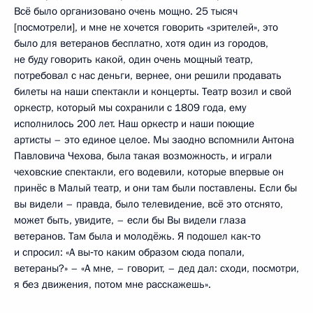
Всё было организовано очень мощно. 25 тысяч
[посмотрели], и мне не хочется говорить «зрителей», это
было для ветеранов бесплатно, хотя один из городов,
не буду говорить какой, один очень мощный театр,
потребовал с нас деньги, вернее, они решили продавать
билеты на наши спектакли и концерты. Театр возил и свой
оркестр, который мы сохранили с 1809 года, ему
исполнилось 200 лет. Наш оркестр и наши поющие
артисты – это единое целое. Мы заодно вспомнили Антона
Павловича Чехова, была такая возможность, и играли
чеховские спектакли, его водевили, которые впервые он
принёс в Малый театр, и они там были поставлены. Если бы
вы видели – правда, было телевидение, всё это отснято,
может быть, увидите, – если бы Вы видели глаза
ветеранов. Там была и молодёжь. Я подошел как‑то
и спросил: «А вы‑то каким образом сюда попали,
ветераны?» – «А мне, – говорит, – дед дал: сходи, посмотри,
я без движения, потом мне расскажешь».