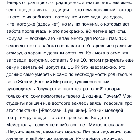
Теперь о традициях, о традиционном театре, который имею
честь представлять. Традиции – это немаловажный фактор,
и негоже их забывать, потому что и все сидящие здесь,
и те, кого уже [здесь нет], но мы их помним, о которых вот
забота проявилась, и это прекрасно, 80-летние артисты,
кому за, – вообще, это не так много для России (там 100
человек), но эта забота очень важна. Устаревшие традиции
отомрут, а хорошие должны остаться. Как можно отменить
заповеди, допустим, оставить 9 из 10, потом придумать ещё
одну и сделать её, допустим, 11-й? Это невозможно, это
должно само умереть и само по необходимости родиться. Я
вот с Женей [Евгений Миронов, художественный
руководитель Государственного театра наций] говорил
только что: хочу посмотреть твоего Шукшина. Почему? Мои
студенты пришли и, в восторге захлебываясь, говорили про
этот спектакль [«Рассказы Шукшина»]. Возник молодой
театр, им руководят, так это прекрасно. Когда‑то
Мейерхольд, если я не ошибаюсь, нет, Михоэлс сказал:
«Научить нельзя, научиться можно». Вот они научились, они
создали, и дай бог им здоровья. Когда было немножко