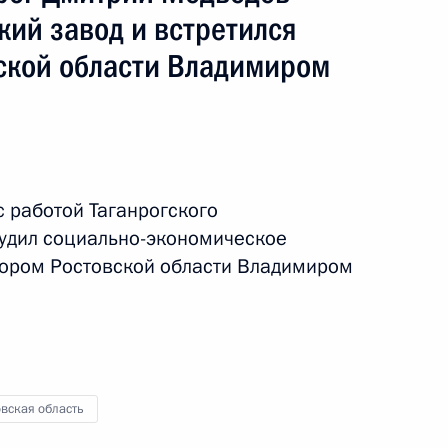
кий завод и встретился
вской области Владимиром
с работой Таганрогского
судил социально-экономическое
тором Ростовской области Владимиром
бласть
я поездка
3 события
вская область