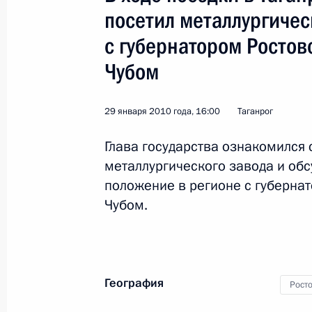
посетил металлургичес
с губернатором Росто
Чубом
29 января 2010 года, 16:00
Таганрог
2
Глава государства ознакомился 
металлургического завода и об
положение в регионе с губерна
Чубом.
Поездка в Липецкую о
Россия
20 января 2010 года
Рабоча
География
Росто