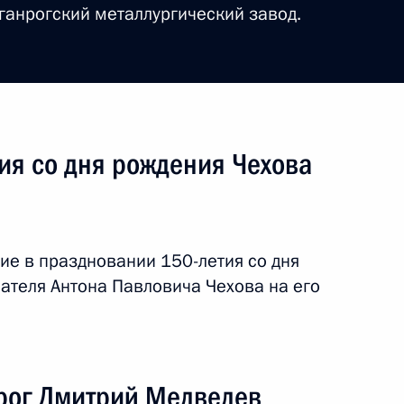
ганрогский металлургический завод.
бург
ия со дня рождения Чехова
я поездка
2 события
ие в праздновании 150-летия со дня
ателя Антона Павловича Чехова на его
нрог Дмитрий Медведев