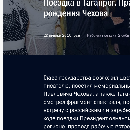
Поездка в Таганрог. П
рождения Чехова
29 января 2010 года
Рабочая поездка, 2 собы
Глава государства возложил цве
писателю, посетил мемориальны
Павловича Чехова, а также Тага
смотрел фрагмент спектакля, п
встречу с российскими и заруб
ходе поездки Президент ознако
2
регионе, проведя рабочую встре