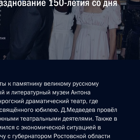
разднование 150-летия со дня
тия
ты к памятнику великому русскому
й и литературный музеи Антона
нрогский драматический театр, где
освящённого юбилею. Д.Медведев провёл
ежными театральными деятелями. Также в
мился с экономической ситуацией в
чу с губернатором Ростовской области