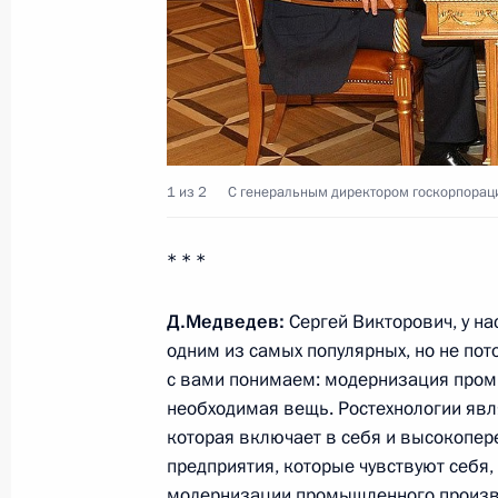
1 из 2
С генеральным директором госкорпорац
* * *
Д.Медведев:
Сергей Викторович,
у на
одним из самых популярных, но не пото
с вами понимаем: модернизация пром
необходимая вещь. Ростехнологии явл
которая включает в себя и высокопер
предприятия, которые чувствуют себя,
модернизации промышленного произво