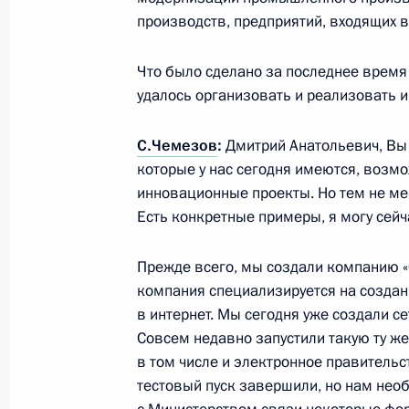
производств, предприятий, входящих в
Что было сделано за последнее время
удалось организовать и реализовать и
С.Чемезов
:
Дмитрий Анатольевич, Вы 
которые у нас сегодня имеются, воз
инновационные проекты. Но тем не ме
Есть конкретные примеры, я могу сейча
Разделы сайта
Информацион
Прежде всего, мы создали компанию «С
Президента
ресурсы
компания специализируется на создан
России
Президента Ро
в интернет. Мы сегодня уже создали се
Совсем недавно запустили такую ту же 
События
Президент России
Текущий ресурс
в том числе и электронное правительс
Структура
Конституция Росс
тестовый пуск завершили, но нам нео
Видео и фото
Государственная
Документы