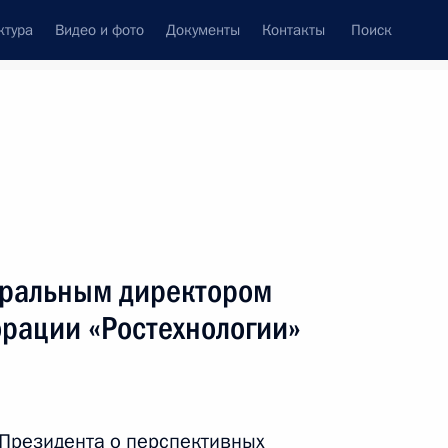
ктура
Видео и фото
Документы
Контакты
Поиск
неральным директором
орации «Ростехнологии»
Президента о перспективных