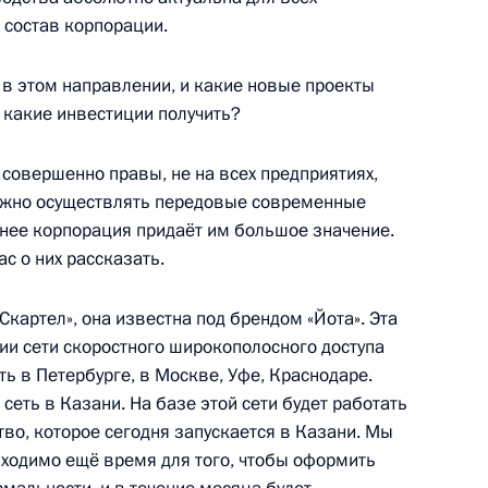
 состав корпорации.
 в этом направлении, и какие новые проекты
 какие инвестиции получить?
совершенно правы, не на всех предприятиях,
можно осуществлять передовые современные
нее корпорация придаёт им большое значение.
с о них рассказать.
ные
Официальные
Правовая и
картел», она известна под брендом «Йота». Эта
сетевые ресурсы
техническая
ии сети скоростного широкополосного доступа
ссии
Президента России
информация
ть в Петербурге, в Москве, Уфе, Краснодаре.
сеть в Казани. На базе этой сети будет работать
MAX
О портале
тво, которое сегодня запускается в Казани. Мы
ВКонтакте
Об использовании
ии
информации сайта
бходимо ещё время для того, чтобы оформить
Rutube
О персональных
Telegram-канал