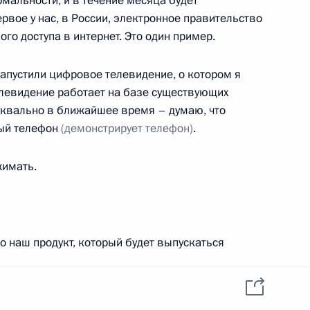
мальности, и в течение месяца будет
данных пользователей
YouTube
ервое у нас, в России, электронное правительство
зиденту
Написать в редакцию
го доступа в интернет. Это один пример.
и —
ного
апустили цифровое телевидение, о котором я
по
левидение работает на базе существующих
уквально в ближайшее время – думаю, что
—
вый телефон
(демонстрирует телефон)
.
ссии
жимать.
Все материалы сайта
доступны по лицензии:
 наш продукт, который будет выпускаться
Creative Commons
Attribution 4.0
International
кать мы его будем на Тайване, но в ближайшее