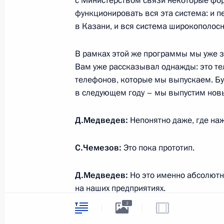
с Министерством связи некоторые фор
символика
Контакты
функционировать вся эта система: и п
Обратиться к Пре
Поиск
в Казани, и вся система широкополосно
Президент Росси
гражданам школь
возраста
Для СМИ
В рамках этой же программы мы уже з
Виртуальный тур 
Вам уже рассказывал однажды: это те
Кремлю
Подписаться
телефонов, которые мы выпускаем. Б
Владимир Путин 
Справочник
личный сайт
в следующем году – мы выпустим но
Дикая природа Ро
Версия для людей
с ограниченными
Д.Медведев:
Непонятно даже, где на
возможностями
С.Чемезов:
Это пока прототип.
English
Д.Медведев:
Но это именно абсолютно
Администрация
на наших предприятиях.
Президента России
2026 год
2
С.Чемезов:
Пока, к сожалению, выпус