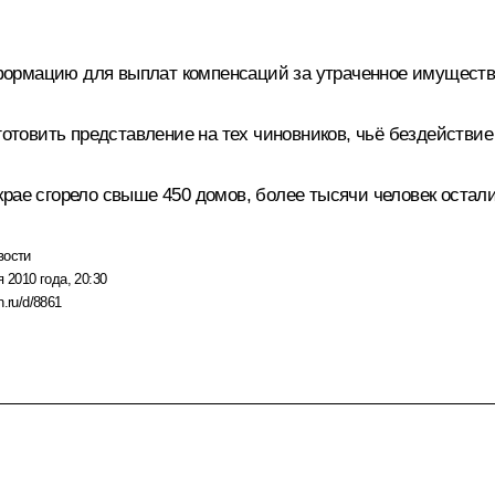
ормацию для выплат компенсаций за утраченное имущество
дготовить представление на тех чиновников, чьё бездействи
рае сгорело свыше 450 домов, более тысячи человек остали
вости
я 2010 года, 20:30
n.ru/d/8861