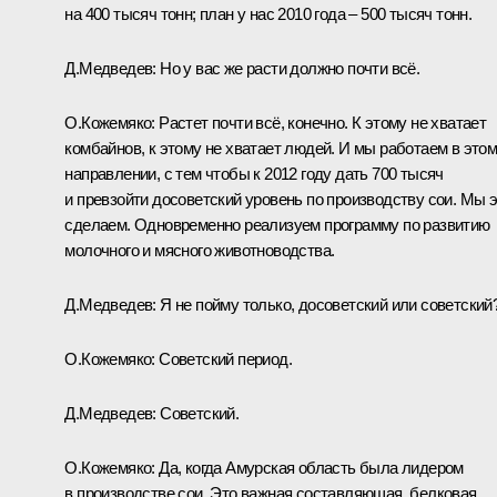
на 400 тысяч тонн; план у нас 2010 года – 500 тысяч тонн.
Д.Медведев:
Но у вас же расти должно почти всё.
О.Кожемяко:
Растет почти всё, конечно. К этому не хватает
комбайнов, к этому не хватает людей. И мы работаем в это
направлении, с тем чтобы к 2012 году дать 700 тысяч
и превзойти досоветский уровень по производству сои. Мы 
сделаем. Одновременно реализуем программу по развитию
молочного и мясного животноводства.
Д.Медведев:
Я не пойму только, досоветский или советский
О.Кожемяко:
Советский период.
Д.Медведев:
Советский.
О.Кожемяко:
Да, когда Амурская область была лидером
в производстве сои. Это важная составляющая, белковая.