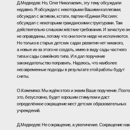
Д.Медведев:
Но, Олег Николаевич, эту тему обсуждали
недавно. Я обсуждал с некоторыми Вашими коллегами;
обсуждал с активом, кстати, партии «Единая Россия»;
обсуждал с некоторыми гражданскими структурами. Там
действительно слишком жёсткие требования. И зачастую он
не оправданны, потому что они почти нигде не исполняются.
Но только в старых детских садах развития нет никакого,
а новые из‑за этого не создать, имею в виду сады частного
типа и сады семейного типа. И я дал поручение
законодательство поправить. Надеюсь, что наиболее
несовременные подходы в результате этой работы будут
сняты.
О.Кожемяко:
Мы ждём этого и знаем Ваше поручение. Поэт
это, безусловно, будет хорошим стимулом и даст
определённое сокращение мест детских образовательных
учреждений.
Д.Медведев:
Не сокращение, а увеличение. Сокращение на