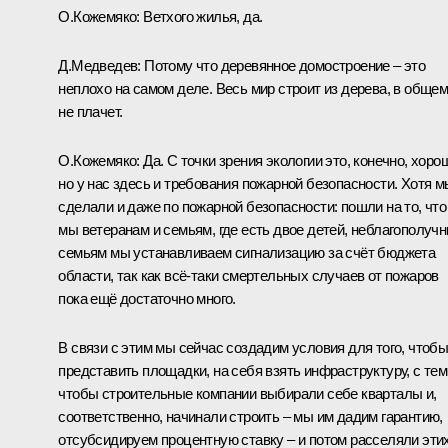
О.Кожемяко:
Ветхого жилья, да.
Д.Медведев:
Потому что деревянное домостроение – это
неплохо на самом деле. Весь мир строит из дерева, в общем
не плачет.
О.Кожемяко:
Да. С точки зрения экологии это, конечно, хоро
но у нас здесь и требования пожарной безопасности. Хотя м
сделали и даже по пожарной безопасности: пошли на то, что
мы ветеранам и семьям, где есть двое детей, неблагополуч
семьям мы устанавливаем сигнализацию за счёт бюджета
области, так как всё‑таки смертельных случаев от пожаров
пока ещё достаточно много.
В связи с этим мы сейчас создадим условия для того, чтоб
представить площадки, на себя взять инфраструктуру, с тем
чтобы строительные компании выбирали себе кварталы и,
соответственно, начинали строить – мы им дадим гарантию,
отсубсидируем процентную ставку – и потом расселяли эти