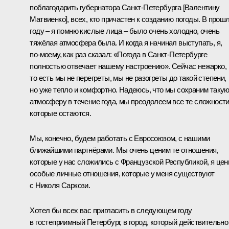
поблагодарить губернатора Санкт-Петербурга [Валентину
Матвиенко], всех, кто причастен к созданию погоды. В прош
году – я помню кислые лица – было очень холодно, очень
тяжёлая атмосфера была. И когда я начинал выступать, я,
по‑моему, как раз сказал: «Погода в Санкт-Петербурге
полностью отвечает нашему настроению». Сейчас нежарко,
то есть мы не перегреты, мы не разогреты до такой степени,
но уже тепло и комфортно. Надеюсь, что мы сохраним таку
атмосферу в течение года, мы преодолеем все те сложности
которые остаются.
Мы, конечно, будем работать с Евросоюзом, с нашими
ближайшими партнёрами. Мы очень ценим те отношения,
которые у нас сложились с Французской Республикой, я це
особые личные отношения, которые у меня существуют
с Николя Саркози.
Хотел бы всех вас пригласить в следующем году
в гостеприимный Петербург, в город, который действительно