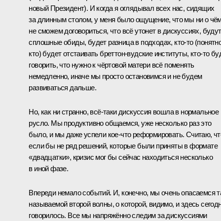
новый Президент). И когда я оглядывал всех нас, сидящих
за длинным столом, у меня было ощущение, что мы ни о чё
не сможем договориться, что всё утонет в дискуссиях, буду
сплошные обиды, будет разница в подходах, кто‑то (понятн
кто) будет отстаивать бреттон-вудские институты, кто‑то бу
говорить, что нужно к чёртовой матери всё поменять
немедленно, иначе мы просто остановимся и не будем
развиваться дальше.
Но, как ни странно, всё‑таки дискуссия вошла в нормальное
русло. Мы продуктивно общаемся, уже несколько раз это
было, и мы даже успели кое‑что реформировать. Считаю, чт
если бы не ряд решений, которые были приняты в формате
«двадцатки», кризис мог бы сейчас находиться несколько
в иной фазе.
Впереди немало событий. И, конечно, мы очень опасаемся т
называемой второй волны, о которой, видимо, и здесь сегод
говорилось. Все мы напряжённо следим за дискуссиями