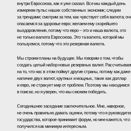
внутри Евросоюза, как я уже сказал. Все мы каждый день
измеряем пульс наших собственных экономик; следим
за трендами; смотрим за тем, как чувствует себя валюта; оч
опасаемся за здоровье евро; желаем ему скорейшего
выздоровления, потому что евро – это и наша валюта, это
не только валюта Евросоюза. Это та валюта, которой мы
пользуемся, потому что это резервная валюта.
Мы строим планы на будущее. Мы говорим о том, чтобы
создать целый набор новых резервных валют. Рассчитывае
на то, что нас в этом поймут другие страны, потому как даже
наличие двух валют, крупных и мощных, таких как доллар
и евро, не страхует мир от проблем. Поэтому мы находимся
в поиске, но я уверен, что мы сможем победить.
Сегодняшнее заседание заключительное. Мне, наверное,
не очень правильно давать оценки, потому что я руководите
государства, которое принимает форум, но мне кажется, что 
получился как минимум интересным.