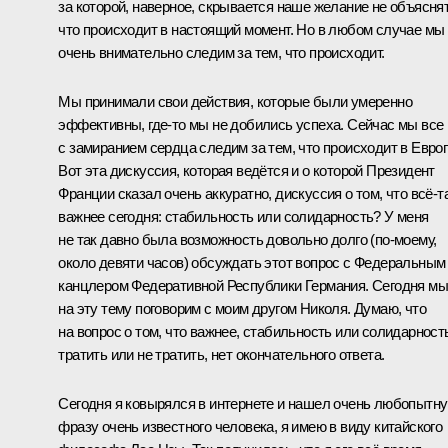
за которой, наверное, скрывается наше желание не объяснят
что происходит в настоящий момент. Но в любом случае мы
очень внимательно следим за тем, что происходит.
Мы принимали свои действия, которые были умеренно
эффективны, где‑то мы не добились успеха. Сейчас мы все
с замиранием сердца следим за тем, что происходит в Европ
Вот эта дискуссия, которая ведётся и о которой Президент
Франции сказал очень аккуратно, дискуссия о том, что всё‑т
важнее сегодня: стабильность или солидарность? У меня
не так давно была возможность довольно долго (по‑моему,
около девяти часов) обсуждать этот вопрос с Федеральным
канцлером Федеративной Республики Германия. Сегодня мы
на эту тему поговорим с моим другом Николя. Думаю, что
на вопрос о том, что важнее, стабильность или солидарност
тратить или не тратить, нет окончательного ответа.
Сегодня я ковырялся в интернете и нашел очень любопытн
фразу очень известного человека, я имею в виду китайского