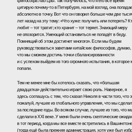
философа Лао Цзы. Так получилось, что я его всё время
цитирую почему‑то в Петербурге, на мой взгляд, она попада
абсолютно в точку. Вот что он говорил больше чем две тыся
лет назад на эту тему: «Что хуже: получить или потерять? К
любит – тот тратит; кто хранит – тот теряет. Знающий меру
не опозорится. Умеющий остановиться не попадёт в беду.
Помнящий об этом достигнет многого». Если мы будем
руководствоваться заветами китайских философов, думаю,
что мы сможем достичь точки сбалансированности
и с успехом выйдем из того огромного испытания, в которое
попали.
Тем не менее мне бы хотелось сказать, что «большая
двадцатка» действительно играет свою роль. Наверное, я
здесь соглашусь с тем, что сказал Николя в части того, что э
пожалуй, лучшее из глобального управления, что мы сдела
за последние годы. Во всяком случае, лучшее из того, что м
сделали в XXI веке. У меня были очень скептические ожида
в тот период, когда мы все вместе встретились в Вашингтон
(тогда ещё была прежняя администрация, хотя уже был изб