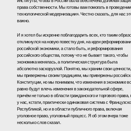
институты; чтобы в России была обеспечена должная защи
права собственности. Мы готовы вам помогать в проведении
технологической модернизации». Честно сказать, для нас эт
важно.
И я хотел бы искренне поблагодарить всех, кто таким образ
откликнулся на новую повестку дня, на идеи реформирован
российской экономики, а стало быть, и реформирования
российского общества, потому что не бывает такого, чтобы
экономика менялась, а политическая структура была
абсолютно заскорузлой. Понятно, мы храним свои ценности,
мы привержены своим традициям, мы привержены российск
Конституции, но мы понимаем, что изменения в экономике в
равно будут влечь изменения в законодательной сфере,
причём не только в области гражданского и торгового права, 
у нас, кстати, практически одинаковая система с Французск
Республикой, но и в области публичного права, включая
уголовное право, уголовный процесс. Я об этом вчера тоже
несколько слов сказал.