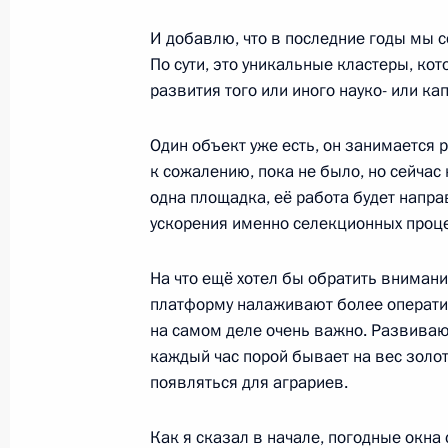
И добавлю, что в последние годы мы 
Видеообращение по случаю Дня п
По сути, это уникальные кластеры, ко
28 мая 2026 года, 00:00
развития того или иного науко- или к
Один объект уже есть, он занимается р
27 мая, среда
к сожалению, пока не было, но сейчас
одна площадка, её работа будет напр
Владимир Путин прибыл в Казахста
ускорения именно селекционных проц
27 мая 2026 года, 17:45
Астана
На что ещё хотел бы обратить вниман
платформу налаживают более оператив
на самом деле очень важно. Развиваю
Встреча с Заместителем Председат
каждый час порой бывает на вес золо
Патрушевым
появляться для аграриев.
27 мая 2026 года, 11:45
Москва, Кремль
Как я сказал в начале, погодные окна