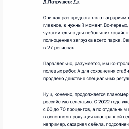
Д.Патрушев:
Да.
Заявления для средств массовой и
Они как раз предоставляют аграриям т
российско-казахстанских перегово
главное, в нужный момент. Во-первых,
чувствительно для небольших хозяйств
28 мая 2026 года, 12:30
Астана
полноценная загрузка всего парка. Се
в 27 регионах.
Российско-казахстанские перегово
Параллельно, разумеется, мы контрол
полевых работ. А для сохранения ста
28 мая 2026 года, 12:15
Астана
продлено действие специальных регул
Ну и, конечно, продолжается планомер
Видеообращение к участникам Ме
российскую селекцию. С 2022 года у
по безопасности
с 60 до 70 процентов, а по отдельным
28 мая 2026 года, 10:00
в основном продукция иностранной се
например, сахарная свёкла, подсолнеч