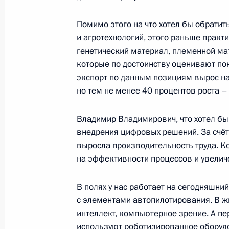
Помимо этого на что хотел бы обрати
Встреча с президентом РСПП Алек
и агротехнологий, этого раньше практ
генетический материал, племенной ма
26 мая 2026 года, 12:20
Москва, Кремль
которые по достоинству оценивают по
экспорт по данным позициям вырос на 
но тем не менее 40 процентов роста – 
25 мая, понедельник
Владимир Владимирович, что хотел бы
Телефонный разговор с Королём Б
внедрения цифровых решений. За счёт 
Аль Халифой
выросла производительность труда. К
25 мая 2026 года, 13:50
на эффективности процессов и увелич
В полях у нас работает на сегодняшни
с элементами автопилотирования. В 
Встреча с губернатором Омской об
интеллект, компьютерное зрение. А 
25 мая 2026 года, 13:45
Москва, Кремль
используют роботизированное оборуд