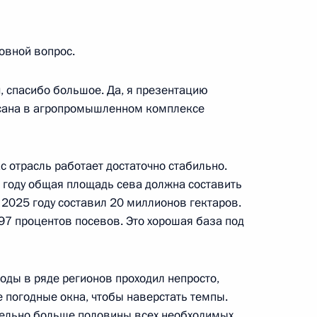
новной вопрос.
и «Родительская слава»
34
28м
 спасибо большое. Да, я презентацию
исана в агропромышленном комплексе
министром Армении Николом
ас отрасль работает достаточно стабильно.
 году общая площадь сева должна составить
 2025 году составил 20 миллионов гектаров.
97 процентов посевов. Это хорошая база под
оды в ряде регионов проходил непросто,
ы представителей СМИ
12
50м
 погодные окна, чтобы наверстать темпы.
тельно больше половины всех необходимых