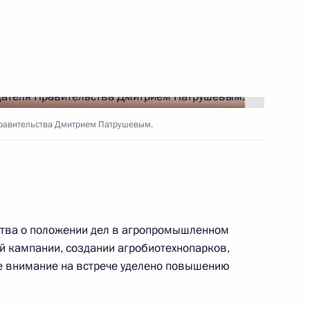
радавших и ходе
10
31м
ьске
Правительства Дмитрием Патрушевым.
руг добра» протоиереем
6
ства о положении дел в агропромышленном
ой кампании, создании агробиотехнопарков,
вам ребёнка Марией
е внимание на встрече уделено повышению
5