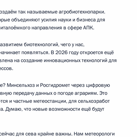
создаём так называемые агробиотехнопарки.
ограничника
1
3м
торые объединяют усилия науки и бизнеса для
апиталоёмкого направления в сфере АПК.
азвитием биотехнологий, чего у нас,
 начинает появляться. В 2026 году откроется ещё
авлена на создание инновационных технологий для
н с государственным визитом
26
ессов.
ие? Минсельхоз и Росгидромет через цифровую
ную передачу данных о погоде аграриям. Это
тся и частные метеостанции, для сельхозработ
еля Правительства Дмитрием
4
та. Думаю, что новые возможности ещё будут
 сейчас для сева крайне важны. Нам метеорологи