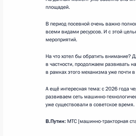
площадей.
В период посевной очень важно полно
Встреча с Президентом Белорусси
всеми видами ресурсов. И с этой це
29 мая 2026 года, 16:30
Астана
мероприятий.
На что хотел бы обратить внимание? Д
в частности, продолжаем развивать н
Заседание Высшего Евразийского 
в рамках этого механизма уже почти 
29 мая 2026 года, 16:20
Астана
А ещё интересная тема: с 2026 года ч
развиваем сеть машинно-технологичес
28 мая, четверг
уже существовали в советское время.
Пленарное заседание Евразийског
В.Путин:
МТС [машинно-тракторная ста
28 мая 2026 года, 19:50
Астана