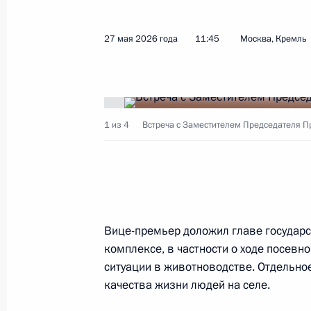
1 июня, понедельник
27 мая 2026 года
11:45
Москва, Кремль
Совещание о мерах поддержки пост
расследования теракта в Старобел
1 июня 2026 года, 20:35
Москва, Кремль
1 из 4
Встреча с Заместителем Председателя 
Встреча с руководителем фонда «К
Александром Ткаченко
1 июня 2026 года, 20:00
Москва, Кремль
Вице-премьер доложил главе государ
комплексе, в частности о ходе посевн
Встреча с Уполномоченным по пра
ситуации в животноводстве. Отдельно
Львовой-Беловой
качества жизни людей на селе.
1 июня 2026 года, 19:00
Москва, Кремль