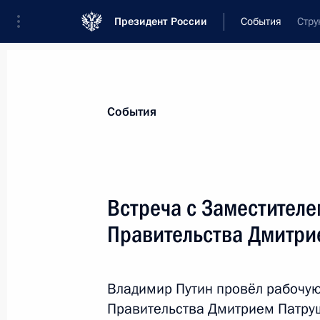
Президент России
События
Стру
Президент
Администрация
Государст
Новости
Стенограммы
Поездки
Те
События
Показа
Встреча с Заместител
Правительства Дмитр
3 июня состоятся переговоры Влад
Танзании Самией Сулуху Хассан
2 июня 2026 года, 17:00
Владимир Путин провёл рабочую
Правительства Дмитрием Патру