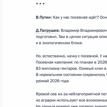
* * *
В.Путин:
Как у нас посевная идёт? Ос
Вручение орденов «Мать-героиня» 
1 июня 2026 года, 16:50
Москва, Кремль
Д.Патрушев
:
Владимир Владимирович,
подготовил. Там в целом ситуация оп
и в экологическом блоке.
Телефонный разговор с Премьер-
Но, естественно, начну с посевной. У н
Пашиняном
Посевная кампания: по планам в 2026
1 июня 2026 года, 12:15
83 миллиона гектаров. Озимый клин в
В нормальном состоянии сохранилось 
урожай 2026 года.
29 мая, пятница
Яровой сев из-за неблагоприятной пог
Владимир Путин ответил на вопрос
но аграрии используют все возможные
На данный момент уже засеяно значи
29 мая 2026 года, 19:30
Астана