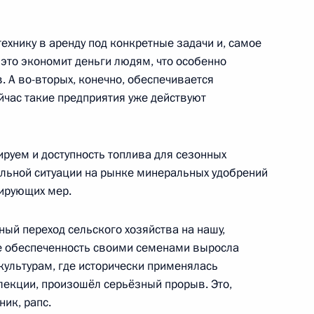
нформации по итогам
ехнику в аренду под конкретные задачи и, самое
3
25м
ров
 это экономит деньги людям, что особенно
. А во-вторых, конечно, обеспечивается
йчас такие предприятия уже действуют
ры
55
ируем и доступность топлива для сезонных
бильной ситуации на рынке минеральных удобрений
ирующих мер.
ный переход сельского хозяйства на нашу,
ждународного форума
1
2м
же обеспеченность своими семенами выросла
 культурам, где исторически применялась
лекции, произошёл серьёзный прорыв. Это,
ник, рапс.