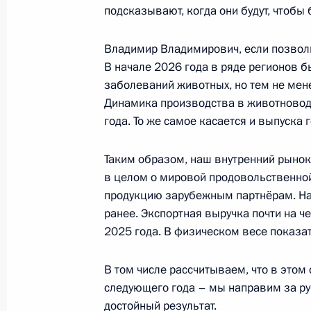
подсказывают, когда они будут, чтобы 
Поздравление мусульманам России
Владимир Владимирович, если позволи
байрам
В начале 2026 года в ряде регионов 
27 мая 2026 года, 09:00
заболеваний животных, но тем не мен
Динамика производства в животновод
года. То же самое касается и выпуска 
26 мая, вторник
Таким образом, наш внутренний рыно
Россия – Казахстан: союз в сердце
в целом о мировой продовольственно
26 мая 2026 года, 22:00
продукцию зарубежным партнёрам. На
ранее. Экспортная выручка почти на 
2025 года. В физическом весе показат
27–29 мая Владимир Путин посетит
В том числе рассчитываем, что в этом 
с государственным визитом
следующего года – мы направим за ру
26 мая 2026 года, 17:00
достойный результат.