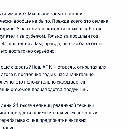
ть внимание? Мы развиваем поставки
сандром Шохиным
ически вообще не было. Прежде всего это семена,
10
териал. У нас немало качественных наработок,
купатели за рубежом. Только за прошлый год
40 процентов. Там, правда, низкая база была,
это достаточно серьёзно.
 ещё сказать? Наш АПК – отрасль, открытая для
ахрейна Хамадом Бен Исой
этого в последние годы у нас значительно
онечно, это положительно сказывается
ении объёмов производства продукции.
й день 24 тысячи единиц различной техники
животноводстве применяются искусственный
ласти Виталием Хоценко
5
перерабатывающие предприятия активно
ование.