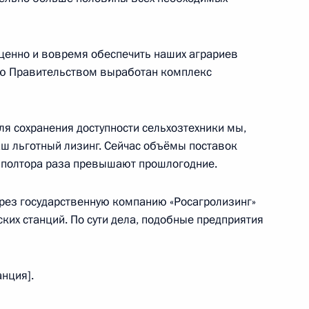
ценно и вовремя обеспечить наших аграриев
и Александром Лукашенко
3
лью Правительством выработан комплекс
ля сохранения доступности сельхозтехники мы,
аш льготный лизинг. Сейчас объёмы поставок
экономического совета
31
в полтора раза превышают прошлогодние.
ерез государственную компанию «Росагролизинг»
ких станций. По сути дела, подобные предприятия
о экономического форума
17
9м
нция].