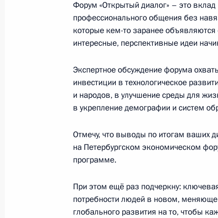
Форум «Открытый диалог» – это вклад
27 апреля 2026 года, 14:20
Санкт-Петербур
профессионального общения без навя
которые кем-то заранее объявляются 
интересные, перспективные идеи начи
24 апреля, пятница
Экспертное обсуждение форума охваты
Совещание с постоянными членами
инвестиции в технологическое развитие
и народов, в улучшение среды для жиз
24 апреля 2026 года, 17:20
Москва, Кремль
в укрепление демографии и систем об
Отмечу, что выводы по итогам ваших ди
Посещение выставки «Жириновский
на Петербургском экономическом фору
24 апреля 2026 года, 16:05
Москва
программе.
При этом ещё раз подчеркну: ключевая
потребности людей в новом, меняюще
23 апреля, четверг
глобального развития на то, чтобы к