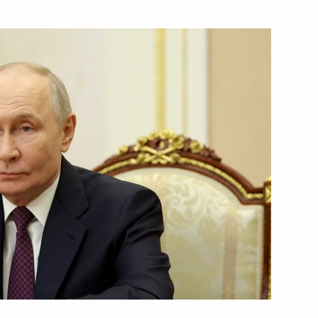
нения Михаилом Мурашко
6
ий скорой помощи в регионах
19
41м
резидента России