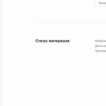
Экон
22 апреля 2026 года, 15:50
Москва, Кремль
21 апреля, вторник
Встреча с представителями муници
Статус материала
Опублик
21 апреля 2026 года, 16:40
Московская обл
Дата пу
Текстов
Вручение всероссийской муниципа
21 апреля 2026 года, 14:45
Московская обл
22 апреля состоятся переговоры П
с Президентом Сейшельских Остро