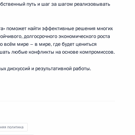
 Садыром Жапаровым
3
обственный путь и шаг за шагом реализовывать
га» поможет найти эффективные решения многих
тойчивого, долгосрочного экономического роста
ва
5
40м
 всём мире – в мире, где будет цениться
ешать любые конфликты на основе компромиссов.
х дискуссий и результативной работы.
ых наград
28
17м
няя политика
ы
14