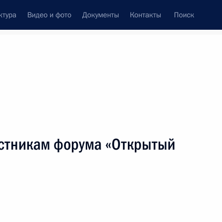
ктура
Видео и фото
Документы
Контакты
Поиск
венный Совет
Совет Безопасности
Комиссии и советы
леграммы
Сведения о Президенте
апрель, 2026
ть следующие материалы
стникам форума «Открытый
сности на выборах
6
9м