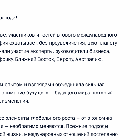
ЧС о ситуации с пожарами
дронов
оспода!
ве, участников и гостей второго международного
фия охватывает, без преувеличения, всю планету.
ума «Открытый диалог»
няли участие эксперты, руководители бизнеса,
1
5м
фрику, Ближний Восток, Европу, Австралию,
ым опытом и взглядами объединила сильная
понимание будущего – будущего мира, который
х изменений.
ербурга Александром
4
се элементы глобального роста – от экономики
г
ии – необратимо меняются. Прежние подходы
вой жизни, международных отношений постепенно