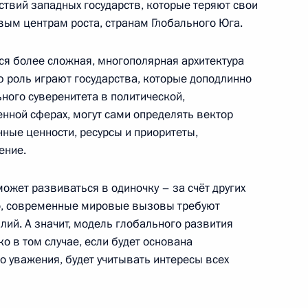
йствий западных государств, которые теряют свои
 дел Ирана Аббасом Аракчи
вым центрам роста, странам Глобального Юга.
9
г
ся более сложная, многополярная архитектура
 роль играют государства, которые доподлинно
ного суверенитета в политической,
и А.С.Рахлина
23
8м
нной сферах, могут сами определять вектор
нные ценности, ресурсы и приоритеты,
г
ение.
может развиваться в одиночку – за счёт других
Федерации Валентиной
3
го, современные мировые вызовы требуют
лий. А значит, модель глобального развития
г
о в том случае, если будет основана
о уважения, будет учитывать интересы всех
ателей
5
14м