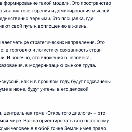
 в формирование такой модели. Это пространство
г
зывания точек зрения и доминирования мыслей,
единственно верными. Это площадка, где
нают свой путь к воплощению в жизнь.
вает четыре стратегических направления. Это
 Совета Безопасности
2
, в торговлю и логистику, связанность стран
ни. И конечно, это вложения в человека,
разования, в модернизацию рынков труда.
скуссий, как и в прошлом году, будут подхвачены
. Продолжение. ЛДПР»
13
ме в июне, будут учтены в его деловой
, центральная тема «Открытого диалога» – это
мся мире. Важно ориентировать всю платформу
аждый человек в любой точке Земли имел право