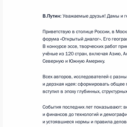
Президент получил доклад главы М
в Туапсе после ударов украинских 
В.Путин:
Уважаемые друзья! Дамы и г
28 апреля 2026 года, 14:40
Приветствую в столице России, в Моск
форума «Открытый диалог». Его геогра
Видеообращение к участникам фор
В конкурсе эссе, творческих работ при
учёные из 120 стран, включая Азию, А
28 апреля 2026 года, 10:00
Северную и Южную Америку.
Всех авторов, исследователей с разн
27 апреля, понедельник
и дерзкая идея: сформировать общее 
вступил в эпоху глубинных, структурны
Встреча с губернатором Санкт-Пет
Бегловым
События последних лет показывают: в
27 апреля 2026 года, 18:30
Санкт-Петербур
и финансов до технологий и демограф
и устоявшиеся нормы и правила дело