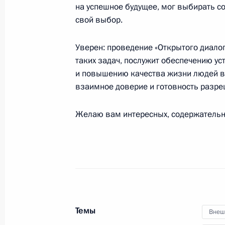
Встреча с Президентом Киргизии
на успешное будущее, мог выбирать с
свой выбор.
23 апреля 2026 года, 17:45
Москва, Кремль
Уверен: проведение «Открытого диало
таких задач, послужит обеспечению ус
Совещание с членами Правительст
и повышению качества жизни людей во
23 апреля 2026 года, 16:30
Москва, Кремль
взаимное доверие и готовность разр
Желаю вам интересных, содержательны
22 апреля, среда
Церемония вручения государственн
22 апреля 2026 года, 20:20
Москва, Кремль
Темы
Внеш
Российско-сейшельские переговор