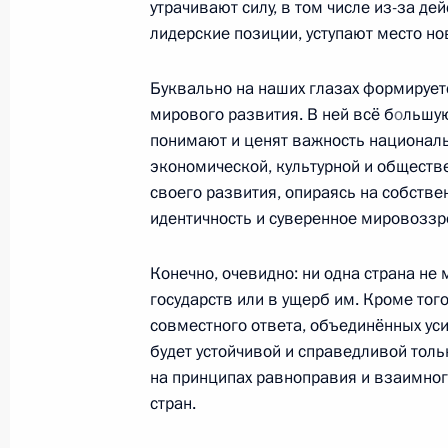
утрачивают силу, в том числе из-за де
Встреча с Министром иностранных
лидерские позиции, уступают место но
27 апреля 2026 года, 16:40
Санкт-Петербур
Буквально на наших глазах формирует
мирового развития. В ней всё б
о
льшую
понимают и ценят важность националь
Посещение спортивной школы имен
экономической, культурной и обществе
своего развития, опираясь на собстве
27 апреля 2026 года, 15:10
Санкт-Петербур
идентичность и суверенное мировоззр
Конечно, очевидно: ни одна страна не 
Встреча с Председателем Совета 
государств или в ущерб им. Кроме то
Матвиенко
совместного ответа, объединённых уси
27 апреля 2026 года, 14:50
Санкт-Петербур
будет устойчивой и справедливой тольк
на принципах равноправия и взаимног
стран.
Встреча с членами Совета законод