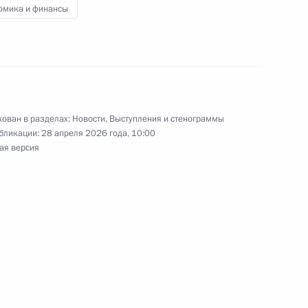
омика и финансы
пального сообщества
:
5
ован в разделах:
Новости
,
Выступления и стенограммы
асть
бликации:
28 апреля 2026 года, 10:00
ая версия
льной премии «Служение»
12
15м
асть
резидента России
вов