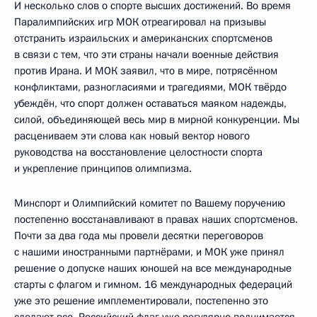
И несколько слов о спорте высших достижений. Во время
Паралимпийских игр МОК отреагировал на призывы
отстранить израильских и американских спортсменов
в связи с тем, что эти страны начали военные действия
против Ирана. И МОК заявил, что в мире, потрясённом
конфликтами, разногласиями и трагедиями, МОК твёрдо
убеждён, что спорт должен оставаться маяком надежды,
силой, объединяющей весь мир в мирной конкуренции. Мы
расцениваем эти слова как новый вектор нового
руководства на восстановление целостности спорта
и укрепление принципов олимпизма.
Минспорт и Олимпийский комитет по Вашему поручению
постепенно восстанавливают в правах наших спортсменов.
Почти за два года мы провели десятки переговоров
с нашими иностранными партнёрами, и МОК уже принял
решение о допуске наших юношей на все международные
старты с флагом и гимном. 16 международных федераций
уже это решение имплементировали, постепенно это
сделают все. Российский флаг уже регулярно поднимается,