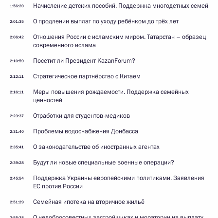
Начисление детских пособий. Поддержка многодетных семей
1:56:20
О продлении выплат по уходу ребёнком до трёх лет
2:01:35
Отношения России с исламским миром. Татарстан – образец
2:06:42
современного ислама
Посетит ли Президент KazanForum?
2:10:59
Стратегическое партнёрство с Китаем
2:12:11
Меры повышения рождаемости. Поддержка семейных
2:16:11
ценностей
Отработки для студентов-медиков
2:23:37
Проблемы водоснабжения Донбасса
2:31:40
О законодательстве об иностранных агентах
2:35:41
Будут ли новые специальные военные операции?
2:39:28
Поддержка Украины европейскими политиками. Заявления
2:45:54
ЕС против России
Семейная ипотека на вторичное жильё
2:51:29
О недобросовестных застройщиках и моратории на выплату
2:55:38