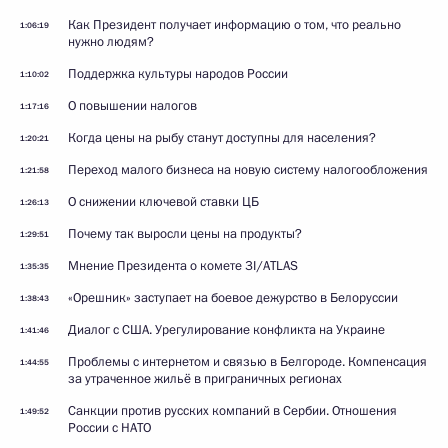
Как Президент получает информацию о том, что реально
1:06:19
нужно людям?
Поддержка культуры народов России
1:10:02
О повышении налогов
1:17:16
Когда цены на рыбу станут доступны для населения?
1:20:21
Переход малого бизнеса на новую систему налогообложения
1:21:58
О снижении ключевой ставки ЦБ
1:26:13
Почему так выросли цены на продукты?
1:29:51
Мнение Президента о комете 3I/ATLAS
1:35:35
«Орешник» заступает на боевое дежурство в Белоруссии
1:38:43
Диалог с США. Урегулирование конфликта на Украине
1:41:46
Проблемы с интернетом и связью в Белгороде. Компенсация
1:44:55
за утраченное жильё в приграничных регионах
Санкции против русских компаний в Сербии. Отношения
1:49:52
России с НАТО