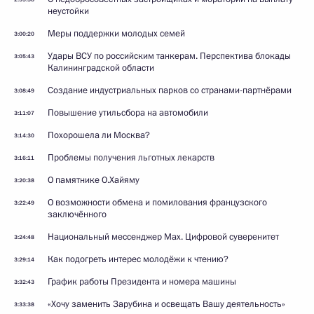
неустойки
Меры поддержки молодых семей
3:00:20
Удары ВСУ по российским танкерам. Перспектива блокады
3:05:43
Калининградской области
Создание индустриальных парков со странами-партнёрами
3:08:49
Повышение утильсбора на автомобили
3:11:07
Похорошела ли Москва?
3:14:30
Проблемы получения льготных лекарств
3:16:11
О памятнике О.Хайяму
3:20:38
О возможности обмена и помилования французского
3:22:49
заключённого
Национальный мессенджер Max. Цифровой суверенитет
3:24:48
Как подогреть интерес молодёжи к чтению?
3:29:14
График работы Президента и номера машины
3:32:43
«Хочу заменить Зарубина и освещать Вашу деятельность»
3:33:38