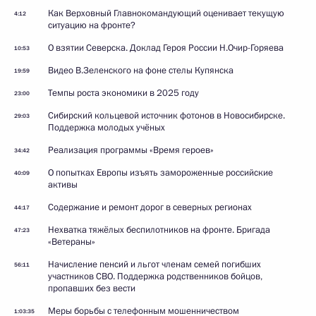
Как Верховный Главнокомандующий оценивает текущую
4:12
ситуацию на фронте?
О взятии Северска. Доклад Героя России Н.Очир-Горяева
10:53
Видео В.Зеленского на фоне стелы Купянска
19:59
Темпы роста экономики в 2025 году
23:00
Сибирский кольцевой источник фотонов в Новосибирске.
29:03
Поддержка молодых учёных
Реализация программы «Время героев»
34:42
О попытках Европы изъять замороженные российские
40:09
активы
Содержание и ремонт дорог в северных регионах
44:17
Нехватка тяжёлых беспилотников на фронте. Бригада
47:23
«Ветераны»
Начисление пенсий и льгот членам семей погибших
56:11
участников СВО. Поддержка родственников бойцов,
пропавших без вести
Меры борьбы с телефонным мошенничеством
1:03:35