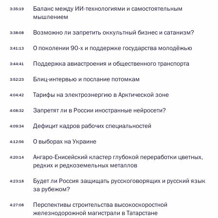
Баланс между ИИ-технологиями и самостоятельным
3:35:19
мышлением
Возможно ли запретить оккультный бизнес и сатанизм?
3:38:08
О поколении 90-х и поддержке государства молодёжью
3:41:13
Поддержка авиастроения и общественного транспорта
3:44:41
Блиц-интервью и послание потомкам
3:52:23
Тарифы на электроэнергию в Арктической зоне
4:04:42
Запретят ли в России иностранные нейросети?
4:08:32
Дефицит кадров рабочих специальностей
4:09:34
О выборах на Украине
4:12:56
Ангаро-Енисейский кластер глубокой переработки цветных,
4:20:14
редких и редкоземельных металлов
Будет ли Россия защищать русскоговорящих и русский язык
4:23:18
за рубежом?
Перспективы строительства высокоскоростной
4:27:08
железнодорожной магистрали в Татарстане