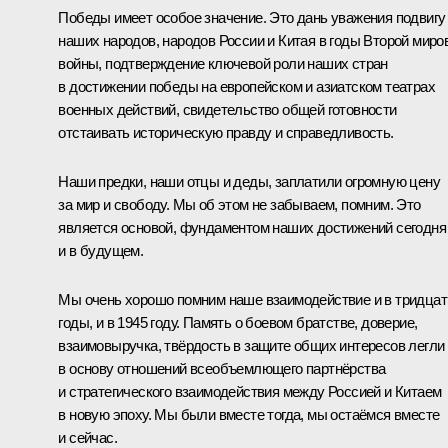
Победы имеет особое значение. Это дань уважения подвигу
наших народов, народов России и Китая в годы Второй миро
войны, подтверждение ключевой роли наших стран
в достижении победы на европейском и азиатском театрах
военных действий, свидетельство общей готовности
отстаивать историческую правду и справедливость.
Наши предки, наши отцы и деды, заплатили огромную цену
за мир и свободу. Мы об этом не забываем, помним. Это
является основой, фундаментом наших достижений сегодня
и в будущем.
Мы очень хорошо помним наше взаимодействие и в тридца
годы, и в 1945 году. Память о боевом братстве, доверие,
взаимовыручка, твёрдость в защите общих интересов легли
в основу отношений всеобъемлющего партнёрства
и стратегического взаимодействия между Россией и Китаем
в новую эпоху. Мы были вместе тогда, мы остаёмся вместе
и сейчас.