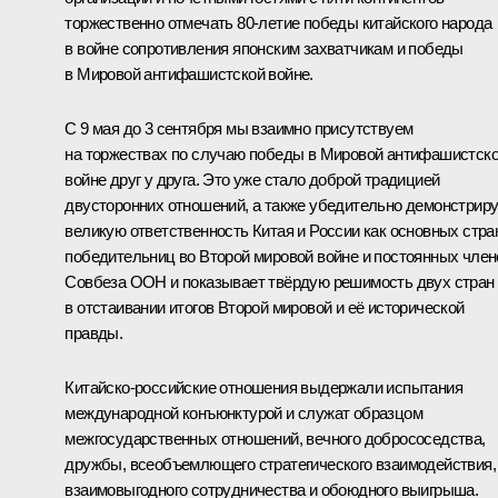
торжественно отмечать 80-летие победы китайского народа
в войне сопротивления японским захватчикам и победы
в Мировой антифашистской войне.
С 9 мая до 3 сентября мы взаимно присутствуем
на торжествах по случаю победы в Мировой антифашистск
войне друг у друга. Это уже стало доброй традицией
двусторонних отношений, а также убедительно демонстрир
великую ответственность Китая и России как основных стра
победительниц во Второй мировой войне и постоянных член
Совбеза ООН и показывает твёрдую решимость двух стран
в отстаивании итогов Второй мировой и её исторической
правды.
Китайско-российские отношения выдержали испытания
международной конъюнктурой и служат образцом
межгосударственных отношений, вечного добрососедства,
дружбы, всеобъемлющего стратегического взаимодействия,
взаимовыгодного сотрудничества и обоюдного выигрыша.