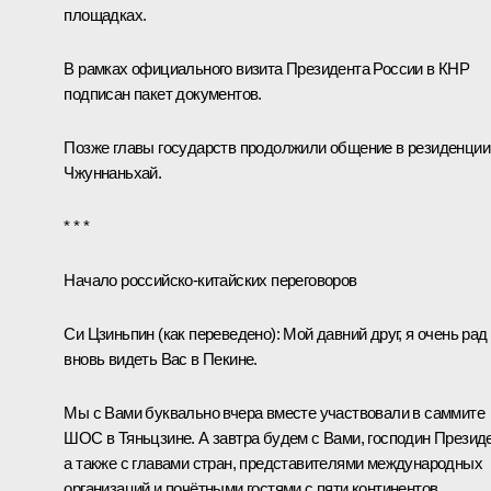
площадках.
В рамках официального визита Президента России в КНР
подписан
пакет документов
.
Позже главы государств продолжили общение в резиденции
Чжуннаньхай.
* * *
Начало российско-китайских переговоров
Си Цзиньпин
(как переведено)
:
Мой давний друг, я очень рад
вновь видеть Вас в Пекине.
Мы с Вами буквально вчера вместе участвовали в саммите
ШОС в Тяньцзине. А завтра будем с Вами, господин Президе
а также с главами стран, представителями международных
организаций и почётными гостями с пяти континентов