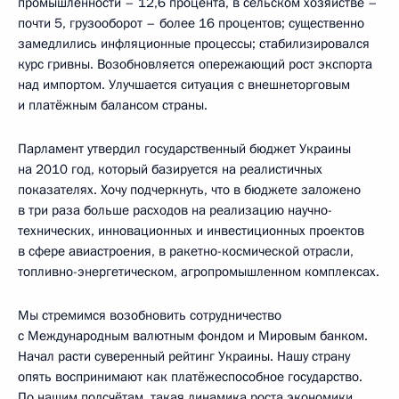
промышленности – 12,6 процента, в сельском хозяйстве –
почти 5, грузооборот – более 16 процентов; существенно
замедлились инфляционные процессы; стабилизировался
курс гривны. Возобновляется опережающий рост экспорта
над импортом. Улучшается ситуация с внешнеторговым
и платёжным балансом страны.
Парламент утвердил государственный бюджет Украины
на 2010 год, который базируется на реалистичных
показателях. Хочу подчеркнуть, что в бюджете заложено
в три раза больше расходов на реализацию научно-
технических, инновационных и инвестиционных проектов
в сфере авиастроения, в ракетно-космической отрасли,
топливно-энергетическом, агропромышленном комплексах.
Мы стремимся возобновить сотрудничество
с Международным валютным фондом и Мировым банком.
Начал расти суверенный рейтинг Украины. Нашу страну
опять воспринимают как платёжеспособное государство.
По нашим подсчётам, такая динамика роста экономики