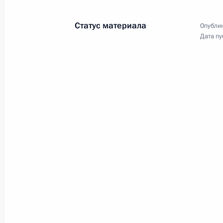
Кронштадт
Статус материала
Опублик
Дата пу
27 июля 2025 года
Видео, 6 мин.