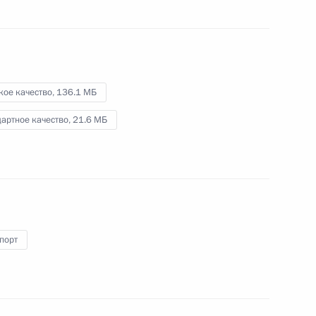
переговоров
31 июля 2025 года
Видео, 24 мин.
кое качество,
136.1 МБ
артное качество,
21.6 МБ
порт
Оперативное учение