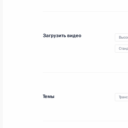
1 августа 2025 года
Видео, 34 мин.
Загрузить видео
Высо
Станд
Темы
Транс
Владимир Путин посетил