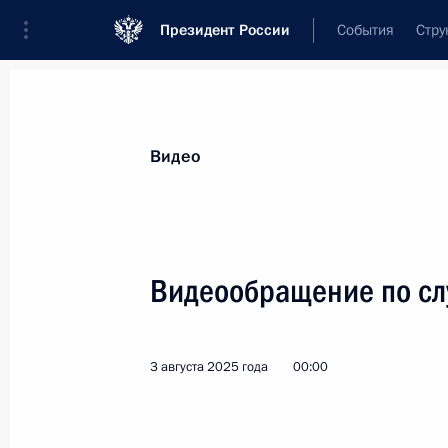
Президент России
События
Стру
Видеозаписи
Фотографии
Аудиозапи
Все материалы
Выступления
Совещан
Видео
Показа
Видеообращение по сл
Открытие новых
3 августа 2025 года
00:00
инфраструктурных объектов
в регионах