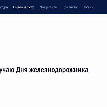
ктура
Видео и фото
Документы
Контакты
Поиск
си
ия, встречи
Встречи со СМИ
август, 2025
ть следующие материалы
учаю Дня железнодорожника
Видеообращение по случаю
Дня железнодорожника