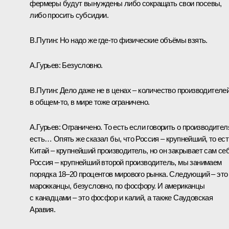
фермеры будут вынуждены либо сокращать свои посевы,
либо просить субсидии.
В.Путин:
Но надо же где-то физические объёмы взять.
А.Гурьев:
Безусловно.
В.Путин:
Дело даже не в ценах – количество производителей
в общем-то, в мире тоже ограничено.
А.Гурьев:
Ограничено. То есть если говорить о производител
есть… Опять же сказал бы, что Россия – крупнейший, то ест
Китай – крупнейший производитель, но он закрывает сам себ
Россия – крупнейший второй производитель, мы занимаем
порядка 18–20 процентов мирового рынка. Следующий – это
марокканцы, безусловно, по фосфору. И американцы
с канадцами – это фосфор и калий, а также Саудовская
Аравия.