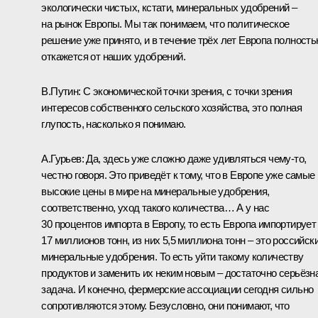
экологически чистых, кстати, минеральных удобрений –
на рынок Европы. Мы так понимаем, что политическое
решение уже принято, и в течение трёх лет Европа полност
откажется от наших удобрений.
В.Путин:
С экономической точки зрения, с точки зрения
интересов собственного сельского хозяйства, это полная
глупость, насколько я понимаю.
А.Гурьев:
Да, здесь уже сложно даже удивляться чему-то,
честно говоря. Это приведёт к тому, что в Европе уже самые
высокие цены в мире на минеральные удобрения,
соответственно, уход такого количества… А у нас
30 процентов импорта в Европу, то есть Европа импортирует
17 миллионов тонн, из них 5,5 миллиона тонн – это российск
минеральные удобрения. То есть уйти такому количеству
продуктов и заменить их неким новым – достаточно серьёзн
задача. И конечно, фермерские ассоциации сегодня сильно
сопротивляются этому. Безусловно, они понимают, что