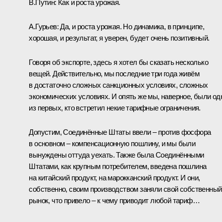
В.Путин:
Как и роста урожая.
А.Гурьев:
Да, и роста урожая. Но динамика, в принципе,
хорошая, и результат, я уверен, будет очень позитивный.
Говоря об экспорте, здесь я хотел бы сказать несколько
вещей. Действительно, мы последние три года живём
в достаточно сложных санкционных условиях, сложных
экономических условиях. И опять же мы, наверное, были од
из первых, кто встретил некие тарифные ограничения.
Допустим, Соединённые Штаты ввели – против фосфора
в основном – компенсационную пошлину, и мы были
вынуждены оттуда уехать. Также была Соединёнными
Штатами, как крупным потребителем, введена пошлина
на китайский продукт, на марокканский продукт. И они,
собственно, своим производством заняли свой собственный
рынок, что привело – к чему приводит любой тариф…