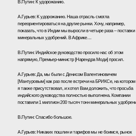
В.Путин:
К удорожанию.
А.Гурьев:
К удорожанию. Наша отрасль смогла
переориентироваться на другие рынки. Хочу, например,
показать, что в Индии мы выросли в четыре раза – поставки
минеральных удобрений. В Африке…
В.Путин:
Индийское руководство просило нас об этом
напрямую, Премьер-министр [Нарендра Моди] просил.
А.Гурьев:
Да, мы были с Денисом Валентиновичем
[Мантуровым] как раз после встречи на БРИКСе, на котором
я также присутствовал, и хотел Вам доложить, что просьба
индийского руководства полностью выполнена. Компании
поставили 1 миллион 200 тысяч тонн минеральных удобрени
В.Путин:
Спасибо большое.
А.Гурьев:
Никаких пошлин и тарифов мы не боимся, рынок