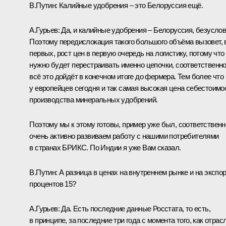
В.Путин:
Калийные удобрения – это Белоруссия ещё.
А.Гурьев:
Да, и калийные удобрения – Белоруссия, безуслов
Поэтому передислокация такого большого объёма вызовет, 
первых, рост цен в первую очередь на логистику, потому что
нужно будет перестраивать именно цепочки, соответственно
всё это дойдёт в конечном итоге до фермера. Тем более что
у европейцев сегодня и так самая высокая цена себестоимо
производства минеральных удобрений.
Поэтому мы к этому готовы, пример уже был, соответственн
очень активно развиваем работу с нашими потребителями
в странах БРИКС. По Индии я уже Вам сказал.
В.Путин:
А разница в ценах на внутреннем рынке и на экспо
процентов 15?
А.Гурьев:
Да. Есть последние данные Росстата, то есть,
в принципе, за последние три года с момента того, как отрас