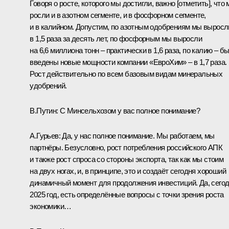
Говоря о росте, которого мы достигли, важно [отметить], что
росли и в азотном сегменте, и в фосфорном сегменте,
и в калийном. Допустим, по азотным одобрениям мы выросл
в 1,5 раза за десять лет, по фосфорным мы выросли
на 6,6 миллиона тонн – практически в 1,6 раза, по калию – б
введены новые мощности компании «ЕвроХим» – в 1,7 раза.
Рост действительно по всем базовым видам минеральных
удобрений.
В.Путин:
С Минсельхозом у вас полное понимание?
А.Гурьев:
Да, у нас полное понимание. Мы работаем, мы
партнёры. Безусловно, рост потребления российского АПК
и также рост спроса со стороны экспорта, так как мы стоим
на двух ногах, и, в принципе, это и создаёт сегодня хороший
динамичный момент для продолжения инвестиций. Да, сего
2025 год, есть определённые вопросы с точки зрения роста
экономики…