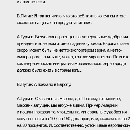
и логистически…
В.Путин:
Я так понимаю, что это всё-таки в конечном итоге
скажется на ценах на продукты питания.
А.Гурьев:
Безусловно, рост цен на минеральные удобрения
приведёт в конечном итоге к падению урожая. Европа станет
скоро, может быть, не нетто-экспортёром зерна, а нетто-
импортёром – опять же, может, того же украинского. Помните
как «черноморская инициатива» развивалась: зерно вроде
должно было ехать в страны юга…
В.Путин:
А поехало в Европу.
А.Гурьев:
Оказалось в Европе, да. Поэтому, в принципе,
маховик запущен, мы его уже видим. Пример Америки
и пошлин показал то, что цены на минеральные удобрения
могут вырасти на 100, на 150 долларов, или, скажем так, на 2
на 30 процентов. И, соответственно, устойчивые европейски