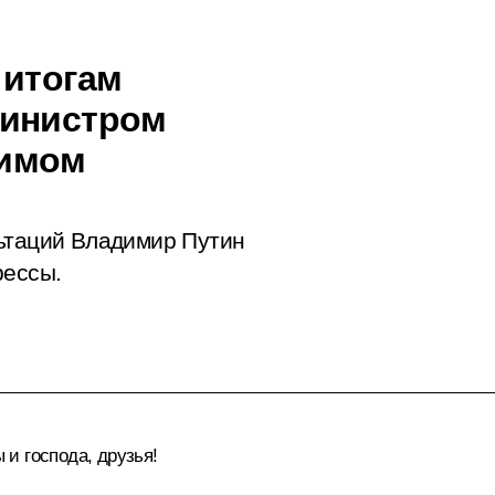
 итогам
министром
гимом
льтаций Владимир Путин
рессы.
и господа, друзья!