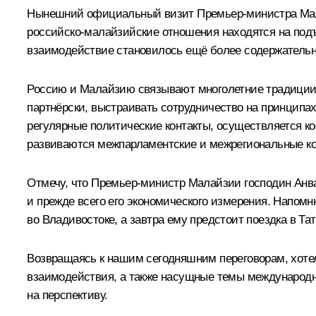
Нынешний официальный визит Премьер-министра Малай
российско-малайзийские отношения находятся на подъ
взаимодействие становилось ещё более содержательн
Россию и Малайзию связывают многолетние традиции 
партнёрски, выстраивать сотрудничество на принцип
регулярные политические контакты, осуществляется к
развиваются межпарламентские и межрегиональные ко
Отмечу, что Премьер-министр Малайзии господин Анва
и прежде всего его экономического измерения. Напомн
во Владивостоке, а завтра ему предстоит поездка в Т
Возвращаясь к нашим сегодняшним переговорам, хотел
взаимодействия, а также насущные темы международно
на перспективу.