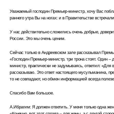
Уважаемый господин Премьер-министр, хочу Вас поблаг
раннего утра Вы на ногах: и в Правительстве встреч
У нас действительно сложились очень добрые, довери
России. Это мы очень ценим.
Сейчас только в Андреевском зале рассказывал Премье
«Господин Премьер-министр, три трона стоят. Один – д
министр, практически не задумываясь, ответил: «Для 
рассказываю. Это ответ настоящего мусульманина, пре
то не совпадают, но обмен информацией всегда полезе
Спасибо Вам большое.
А.Ибрагим:
Я должен ответить. У меня только одна жена
«Конечно, вот этот справа – для жены, а с другой стор