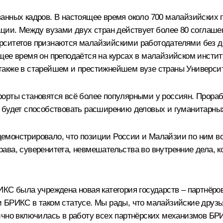
анных кадров. В настоящее время около 700 малайзийских г
ации. Между вузами двух стран действует более 80 соглаш
рситетов признаются малайзийскими работодателями без д
щее время он преподаётся на курсах в малайзийском инсти
также в старейшем и престижнейшем вузе страны Универси
орты становятся всё более популярными у россиян. Прора
 будет способствовать расширению деловых и гуманитарных
емонстрировало, что позиции России и Малайзии по ним во
ава, суверенитета, невмешательства во внутренние дела, 
КС была учреждена новая категория государств – партнёро
 БРИКС в таком статусе. Мы рады, что малайзийские друзь
ично включилась в работу всех партнёрских механизмов БР