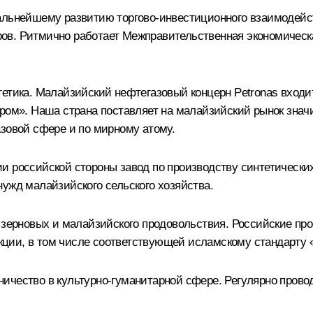
альнейшему развитию торгово-инвестиционного взаимодейст
в. Ритмично работает Межправительственная экономическа
гетика. Малайзийский нефтегазовый концерн Petronas входи
пром». Наша страна поставляет на малайзийский рынок зна
азовой сфере и по мирному атому.
 российской стороны завод по производству синтетических
ужд малайзийского сельского хозяйства.
х зерновых и малайзийского продовольствия. Российские пр
ции, в том числе соответствующей исламскому стандарту 
ичество в культурно-гуманитарной сфере. Регулярно пров