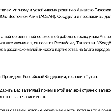
твием мирному и устойчивому развитию Азиатско-Тихоокеанс
Юго-Восточной Азии (АСЕАН). Обсудили и перспективы дал
и нашей сегодняшней совместной работы с господином Анва
как уже упоминал, он посетит Республику Татарстан. Убежд
са российско-малайзийского партнёрства на благо народов 
н Президент Российской Федерации, господин Путин.
дарить Вас за тёплый приём в этой великой стране с велико
инство, за независимость.
 теми связями, которые между нами есть, потому что я пони