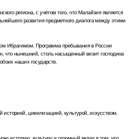
кого региона, с учётом того, что Малайзия является
ьнейшего развития предметного диалога между этими
ром Ибрагимом. Программа пребывания в России
ён, что нынешний, столь насыщенный визит господина
обоих наших государств.
й историей, цивилизацией, культурой, искусством,
маю историю, культуру и огромный вклад в том, что