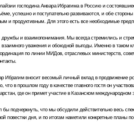
зии господина Анвара Ибрагима в Россию и состоявшиеся 
ёме, успешно и поступательно развиваются, и обе стороны 
ым и продуктивным. Для этого есть все необходимые предп
дружбы и взаимопонимания. Мы всегда стремились и стреми
ах взаимного уважения и обоюдной выгоды. Именно в таком
оординация по линии МИДов, отраслевых министерств, сове
нтакты.
р Ибрагим вносит весомый личный вклад в продвижение ро
ю, что в прошлом году в качестве главного гостя он участв
атарстан, где он примет участие в Казанском международно
 бы подчеркнуть, что мы обсудили действительно весь спек
й повестки дня, и по итогам наметили конкретные планы п