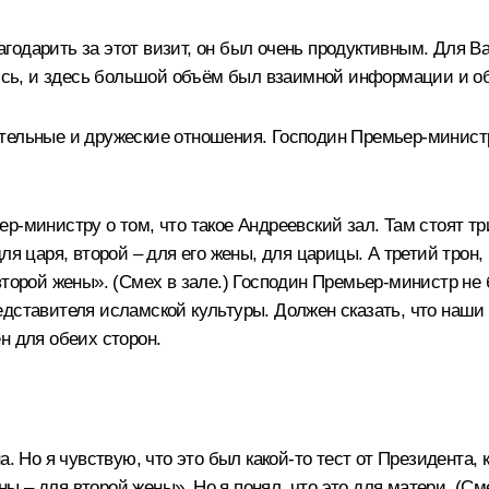
одарить за этот визит, он был очень продуктивным. Для Вас
ались, и здесь большой объём был взаимной информации и 
тельные и дружеские отношения. Господин Премьер-министр 
р-министру о том, что такое Андреевский зал. Там стоят тр
ля царя, второй – для его жены, для царицы. А третий трон,
второй жены».
(Смех в зале.)
Господин Премьер-министр не б
дставителя исламской культуры. Должен сказать, что наши
н для обеих сторон.
. Но я чувствую, что это был какой-то тест от Президента, 
оны – для второй жены». Но я понял, что это для матери.
(См