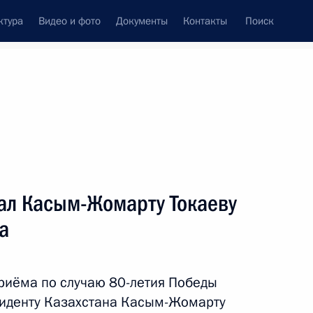
ктура
Видео и фото
Документы
Контакты
Поиск
ал Касым-Жомарту Токаеву
а
риёма по случаю 80-летия Победы
зиденту Казахстана Касым-Жомарту