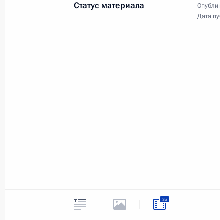
символика
Статус материала
Опублик
Контакты
Обратиться к Пре
Дата пу
Поиск
Президент Росси
гражданам школь
возраста
Для СМИ
Виртуальный тур 
Кремлю
Подписаться
Владимир Путин 
Справочник
личный сайт
Дикая природа Ро
Версия для людей
с ограниченными
возможностями
English
Администрация
Президента России
2026 год
3м