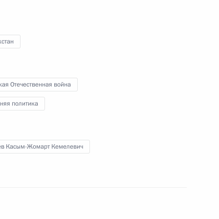
хстан
кая Отечественная война
няя политика
ные
Официальные
Правовая и
сетевые ресурсы
техническая
ев Касым-Жомарт Кемелевич
ссии
Президента России
информация
MAX
О портале
ВКонтакте
Об использовании
ии
информации сайта
Rutube
О персональных
Telegram-канал