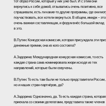
тот образ России, который у них уже был. И с этим они
вернулись к себе домой, отзывались очень позитивно, все
спрашивали, есть ли какие-то другие программы, где они мог
поучаствовать, все хотели вернуться. В общем, имидж – это
очень важная составляющая, и форум внёс большой вклад
в это.
В.Путин:
Конкурсная комиссия, которая присуждала эти при
денежные премии, она из кого состояла?
А.Задорина:
Международная конкурсная комиссия, то есть
каждая страна сама номинировала жюри исходя из тех
направлений, которые были озвучены.
В.Путин:
То есть там были не только представители России,
но и наших стран-партнёров, да?
А.Задорина:
Однозначно, да. То есть каждая страна, которая
приехала со своими делегатами, представила также членов