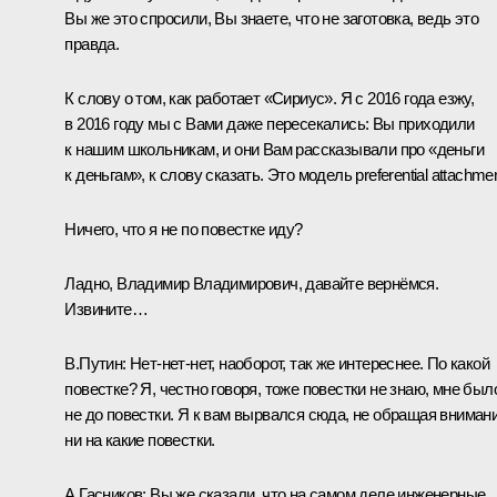
Вы же это спросили, Вы знаете, что не заготовка, ведь это
правда.
К слову о том, как работает «Сириус». Я с 2016 года езжу,
в 2016 году мы с Вами даже пересекались: Вы приходили
к нашим школьникам, и они Вам рассказывали про «деньги
к деньгам», к слову сказать. Это модель preferential attachmen
Ничего, что я не по повестке иду?
Ладно, Владимир Владимирович, давайте вернёмся.
Извините…
В.Путин:
Нет-нет-нет, наоборот, так же интереснее. По какой
повестке? Я, честно говоря, тоже повестки не знаю, мне был
не до повестки. Я к вам вырвался сюда, не обращая вниман
ни на какие повестки.
А.Гасников:
Вы же сказали, что на самом деле инженерные