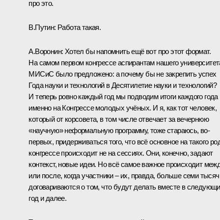
про это.
В.Путин:
Работа такая.
А.Воронин:
Хотел бы напомнить ещё вот про этот формат.
На самом первом конгрессе аспирантам нашего университет
МИСиС было предложено: а почему бы не закрепить успех
Года науки и технологий в Десятилетие науки и технологий?
И теперь ровно каждый год мы подводим итоги каждого года
именно на Конгрессе молодых учёных. И я, как тот человек,
который от корсовета, в том числе отвечает за вечернюю
«научную» неформальную программу, тоже стараюсь, во-
первых, придерживаться того, что всё основное на такого ро
конгрессе происходит не на сессиях. Они, конечно, задают
контекст, новые идеи. Но всё самое важное происходит меж
или после, когда участники – их, правда, больше семи тысяч
договариваются о том, что будут делать вместе в следующ
год и далее.