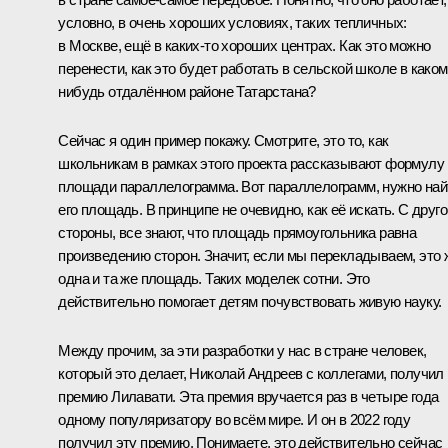
условно, в очень хороших условиях, таких тепличных:
в Москве, ещё в каких-то хороших центрах. Как это можно
перенести, как это будет работать в сельской школе в каком
нибудь отдалённом районе Татарстана?
Сейчас я один пример покажу. Смотрите, это то, как
школьникам в рамках этого проекта рассказывают формулу
площади параллелограмма. Вот параллелограмм, нужно най
его площадь. В принципе не очевидно, как её искать. С друго
стороны, все знают, что площадь прямоугольника равна
произведению сторон. Значит, если мы перекладываем, это 
одна и та же площадь. Таких моделек сотни. Это
действительно помогает детям почувствовать живую науку.
Между прочим, за эти разработки у нас в стране человек,
который это делает, Николай Андреев с коллегами, получил
премию Лилавати. Эта премия вручается раз в четыре года
одному популяризатору во всём мире. И он в 2022 году
получил эту премию. Понимаете, это действительно сейчас