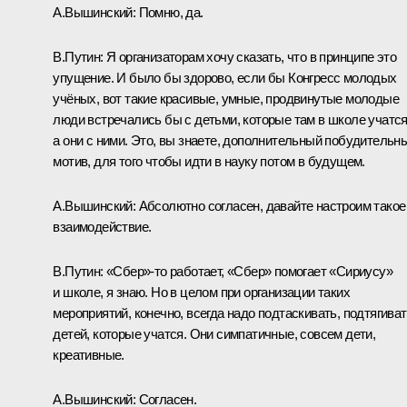
А.Вышинский:
Помню, да.
В.Путин:
Я организаторам хочу сказать, что в принципе это
упущение. И было бы здорово, если бы Конгресс молодых
учёных, вот такие красивые, умные, продвинутые молодые
люди встречались бы с детьми, которые там в школе учатся
а они с ними. Это, вы знаете, дополнительный побудительн
мотив, для того чтобы идти в науку потом в будущем.
А.Вышинский:
Абсолютно согласен, давайте настроим такое
взаимодействие.
В.Путин:
«Сбер»-то работает, «Сбер» помогает «Сириусу»
и школе, я знаю. Но в целом при организации таких
мероприятий, конечно, всегда надо подтаскивать, подтягива
детей, которые учатся. Они симпатичные, совсем дети,
креативные.
А.Вышинский:
Согласен.