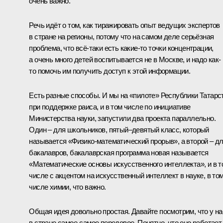
очень важно.
Речь идёт о том, как тиражировать опыт ведущих экспертов
в стране на регионы, потому что на самом деле серьёзная
проблема, что всё-таки есть какие-то точки концентрации,
а очень много детей воспитывается не в Москве, и надо как-
то помочь им получить доступ к этой информации.
Есть разные способы. И мы на «пилоте» Республики Татарс
при поддержке раиса, и в том числе по инициативе
Министерства науки, запустили два проекта параллельно.
Один – для школьников, пятый–девятый класс, который
называется «Физико-математический прорыв», а второй – д
бакалавров, бакалаврская программа новая называется
«Математические основы искусственного интеллекта», и в т
числе с акцентом на искусственный интеллект в науке, в то
числе химии, что важно.
Общая идея довольно простая. Давайте посмотрим, что у на
в стране самое-самое передовое. Понятно, что оно работает,