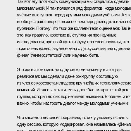
Так вот эту плотность коммуникаций мы старались сделать
максимальной. И так появился ряд форматов, когда молоды
учёные выступают перед другими молодыми учёными. А это
вообще строго говоря, сложнее, чем перед неподготовленно
публикой. Потому что твои же коллеги тебя оценивают. Так в
это, как правило, короткие выступления про научные
исследования, про свой путь в науку, про свои провалы, что
тоже очень важно, научное кино с дискуссиями, мы сделали
финал Университетской лиги научных битв.
Я тоже в этом смысле одну свою мини-мечту в этот раз
реализовал: мы сделали даже рок-группу, состоящую
из членов корсовета и лидеров крупнейших технологических
компаний. И здесь, кстати, есть даже бас-гитарист этой рок-
группы, которая до сих пор не имеет названия. В общем, это
важно, чтобы настроить диалог между молодыми учёными.
Что касается деловой программы, то хочу упомянуть лишь
одну сессию, которую модерировал, она называлась «Деньг
есть, но вы учитесь», и была посвящена такому многообраз