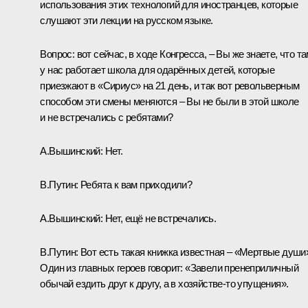
использования этих технологий для иностранцев, которые
слушают эти лекции на русском языке.
Вопрос: вот сейчас, в ходе Конгресса, – Вы же знаете, что т
у нас работает школа для одарённых детей, которые
приезжают в «Сириус» на 21 день, и так вот револьверным
способом эти смены меняются – Вы не были в этой школе
и не встречались с ребятами?
А.Вышинский:
Нет.
В.Путин:
Ребята к вам приходили?
А.Вышинский:
Нет, ещё не встречались.
В.Путин:
Вот есть такая книжка известная – «Мертвые души
Один из главных героев говорит: «Завели пренеприличный
обычай ездить друг к другу, а в хозяйстве-то упущения».