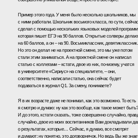
Пример этого года. У меня было несколько школьников, мы
с ними работали. Школьник восьмого класса, по сути, сейча
сделал с помощью нескольких языковых моделей программ
которая пишет ЕГЭ на 90 баллов. Открытые солверы делаю
на 60 баллов, а он – на 90. Восьмиклассник, девятиклассник.
Но это он делал не на проектной смене, это мы уже потом
стали этим заниматься. А на проектной смене он написал
статью с коллегами – кстати, двое из них, по-моему, учатся
в университете «Сириус» на специалитете, – они,
соответственно, написали статью, она сейчас будет
подаваться в журнал Q1. За смену, понимаете?
Я в их возрасте даже не понимал, как это возможно. То есть
я смотрю и думаю: ну как это вообще, как такое может быть
И до этого, кстати сказать, тоже совершенно случайно, прав
случайно, двое из моих воспитанников Вам докладывали д
о результатах, которые… Сейчас, я думаю, все смотрят
и думают: ну понятно, это договорнячок. Но ведь Вы же знае