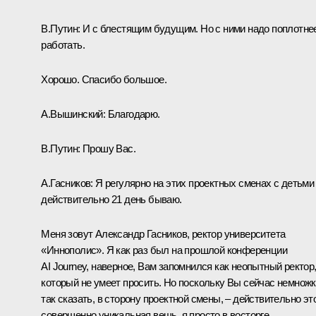
В.Путин:
И с блестящим будущим. Но с ними надо поплотне
работать.
Хорошо. Спасибо большое.
А.Вышинский:
Благодарю.
В.Путин:
Прошу Вас.
А.Гасников:
Я регулярно на этих проектных сменах с детьми
действительно 21 день бываю.
Меня зовут Александр Гасников, ректор университета
«Иннополис». Я как раз был на прошлой конференции
AI Journey, наверное, Вам запомнился как неопытный ректор
который не умеет просить. Но поскольку Вы сейчас немножк
так сказать, в сторону проектной смены, – действительно эт
совершенно уникальная вещь, я просто в восторге.