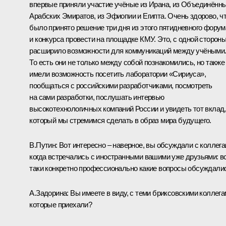
впервые приняли участие учёные из Ирана, из Объединённ
Арабских Эмиратов, из Эфиопии и Египта. Очень здорово, ч
было принято решение три дня из этого пятидневного форум
и конкурса провести на площадке КМУ. Это, с одной стороны
расширило возможности для коммуникаций между учёными
То есть они не только между собой познакомились, но также
имели возможность посетить лаборатории «Сириуса»,
пообщаться с российскими разработчиками, посмотреть
на сами разработки, послушать интервью
высокотехнологичных компаний России и увидеть тот вклад,
который мы стремимся сделать в образ мира будущего.
В.Путин:
Вот интересно – наверное, вы обсуждали с коллега
когда встречались с иностранными вашими уже друзьями: в
таки конкретно профессионально какие вопросы обсуждали
А.Задорина:
Вы имеете в виду, с теми бриксовскими коллега
которые приехали?