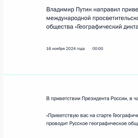
Владимир Путин направил приве
международной просветительско
16 ноября 2024 года, суббота
общества «Географический дикта
Приветствие участникам и органи
просветительской акции Русского 
16 ноября 2024 года
00:00
«Географический диктант»
16 ноября 2024 года, 00:00
15 ноября 2024 года, пятница
В приветствии Президента России, в ча
Телефонный разговор с Федераль
Олафом Шольцем
«Приветствую вас на старте Географич
проводит Русское географическое общ
15 ноября 2024 года, 18:10