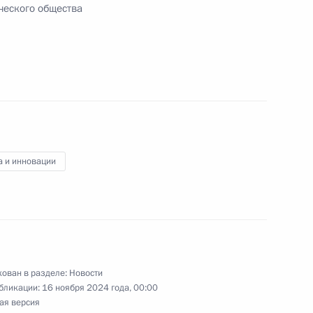
ческого общества
тдельным категориям лиц
а и инновации
«Единая Россия» в Госдуме
3
ован в разделе:
Новости
бликации:
16 ноября 2024 года, 00:00
ая версия