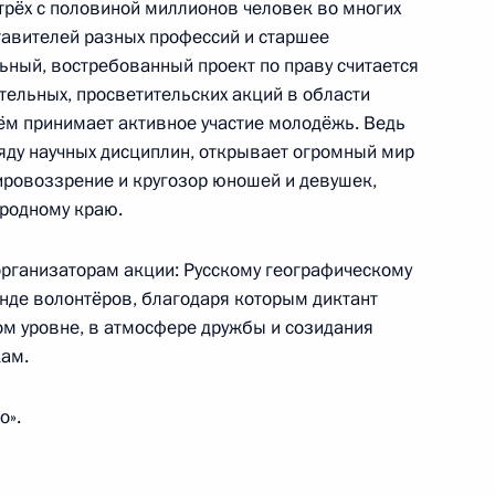
трёх с половиной миллионов человек во многих
ставителей разных профессий и старшее
рием Борисовым
3
ьный, востребованный проект по праву считается
асть, Ново-Огарёво
ельных, просветительских акций в области
 нём принимает активное участие молодёжь. Ведь
яду научных дисциплин, открывает огромный мир
ировоззрение и кругозор юношей и девушек,
том Азербайджана Ильхамом
 родному краю.
рганизаторам акции: Русскому географическому
нде волонтёров, благодаря которым диктант
ом уровне, в атмосфере дружбы и созидания
кам.
 Слуцким
6
о».