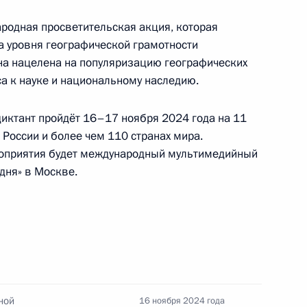
ародная просветительская акция, которая
ях отдельным категориям лиц
а уровня географической грамотности
Она нацелена на популяризацию географических
са к науке и национальному наследию.
иктант пройдёт 16–17 ноября 2024 года на 11
России и более чем 110 странах мира.
 принцем, Председателем
оприятия будет международный мультимедийный
вии Мухаммедом Бен
дня» в Москве.
м киноконцерна «Мосфильм»
5
ной
16 ноября 2024 года