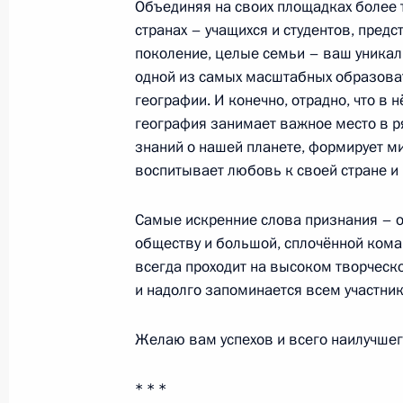
Объединяя на своих площадках более 
странах – учащихся и студентов, пред
Встреча с главой «Роскосмоса» Ю
поколение, целые семьи – ваш уникал
15 ноября 2024 года, 13:55
Московская обл
одной из самых масштабных образоват
географии. И конечно, отрадно, что в
география занимает важное место в р
знаний о нашей планете, формирует м
Телефонный разговор с Президен
воспитывает любовь к своей стране и
Алиевым
15 ноября 2024 года, 12:15
Самые искренние слова признания – о
обществу и большой, сплочённой кома
всегда проходит на высоком творческ
и надолго запоминается всем участни
14 ноября 2024 года, четверг
Встреча с лидером ЛДПР Леонидом
Желаю вам успехов и всего наилучшег
14 ноября 2024 года, 14:15
Москва, Кремль
* * *