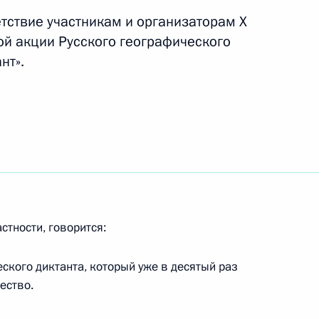
тствие участникам и организаторам Х
й акции Русского географического
нт».
заторам Х международной
географического общества
стности, говорится:
ным канцлером Германии
еского диктанта, который уже в десятый раз
ество.