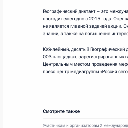
Географический диктант – это междун
Указ о дополнительных соцгаранти
проходит ежегодно с 2015 года. Оценк
14 ноября 2024 года, 11:40
не является главной задачей акции. 
знаний, а также на повышение интере
Юбилейный, десятый Географический д
13 ноября 2024 года, среда
003 площадках, зарегистрированных в 
Телефонный разговор с Наследным
Центральным местом проведения мер
Совета министров Саудовской Ара
пресс-центр медиагруппы «Россия сего
Сальманом Аль Саудом
13 ноября 2024 года, 17:30
Смотрите также
Встреча с генеральным директоро
Кареном Шахназаровым
Участникам и организаторам Х международ