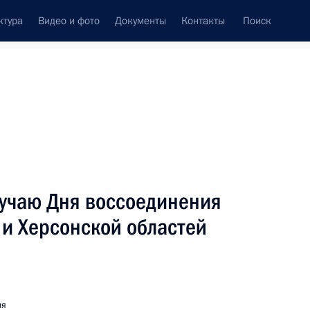
ктура
Видео и фото
Документы
Контакты
Поиск
венный Совет
Совет Безопасности
Комиссии и советы
леграммы
Сведения о Президенте
октябрь, 2024
ть следующие материалы
учаю Дня воссоединения
 и Херсонской областей
 Совета Безопасности
3
ия