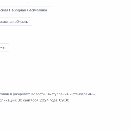
нская Народная Республика
рожская область
«Руднево»
18
4м
оны
Сергеем Цивилевым
4
ован в разделах:
Новости
,
Выступления и стенограммы
бликации:
30 сентября 2024 года, 09:00
ик