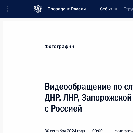
Президент России
События
Стру
Президент
Администрация
Государст
Новости
Стенограммы
Поездки
Те
Фотографии
Показа
Видеообращение по сл
ДНР, ЛНР, Запорожской
4 октября 2024 года, пятница
с Россией
Совещание с постоянными членами
4 октября 2024 года, 15:00
Москва, Кремль
30 сентября 2024 года
09:00
1 фотограф