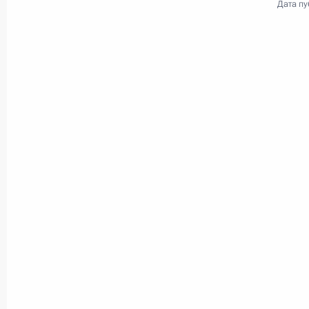
Дата пу
Посещение Российского
университета спецназа
20 августа 2024 года
Видео, 6 мин.