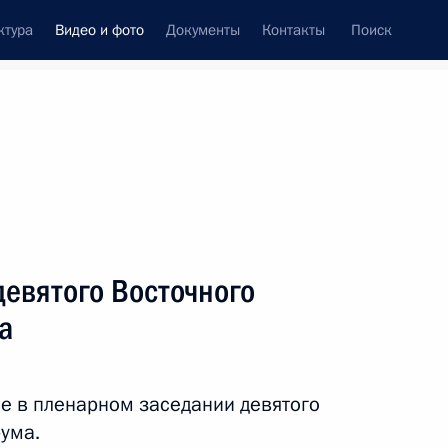
ктура
Видео и фото
Документы
Контакты
Поиск
си
ия, встречи
Встречи со СМИ
сентябрь, 2024
ть следующие материалы
евятого Восточного
а
Пленарное заседание
девятого Восточного
ие в пленарном заседании девятого
экономического форума
ума.