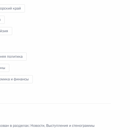
Детского клинического
орский край
центра имени Л.М.Рошаля
й
йзия
21 августа 2024 года
Видео, 3 мин.
няя политика
оны
омика и финансы
ован в разделах:
Новости
,
Выступления и стенограммы