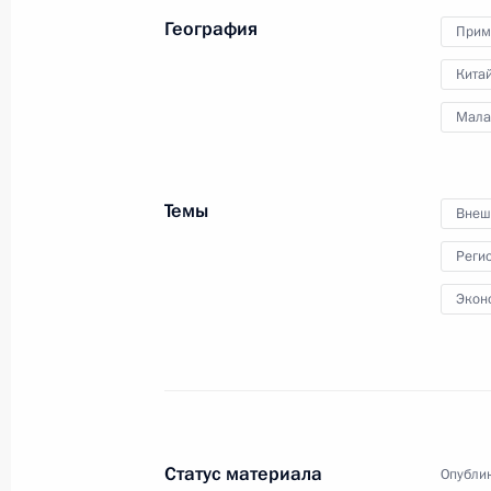
о важном»
География
Прим
Кита
Мала
2 сентября 2024 года
Видео, 1 ч.
Темы
Внеш
Реги
Экон
Статус материала
Опублик