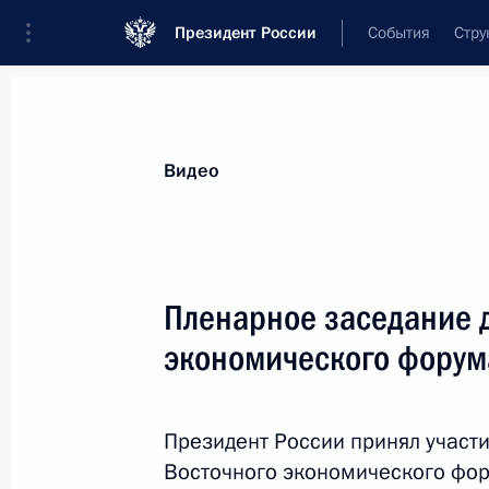
Президент России
События
Стру
Видеозаписи
Фотографии
Аудиозапи
Все материалы
Выступления
Совещан
Видео
Показа
Пленарное заседание д
экономического форум
Пленарное заседание
Форума объединённых
Президент России принял участ
культур
Восточного экономического фор