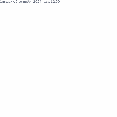
бликации:
5 сентября 2024 года, 12:00
Посещение Свято-Троицкой
Александро-Невской лавры
28 июля 2024 года
Видео, 4 мин.