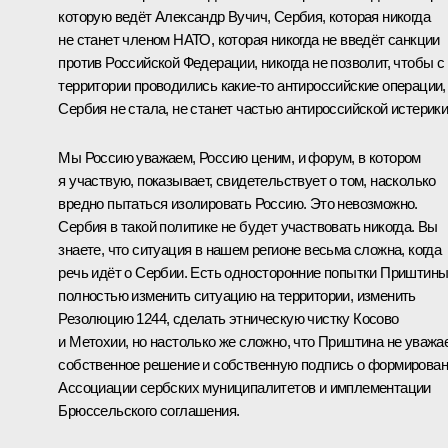
которую ведёт Александр Вучич, Сербия, которая никогда
не станет членом НАТО, которая никогда не введёт санкции
против Российской Федерации, никогда не позволит, чтобы с
территории проводились какие-то антироссийские операции,
Сербия не стала, не станет частью антироссийской истерики
Мы Россию уважаем, Россию ценим, и форум, в котором
я участвую, показывает, свидетельствует о том, насколько
вредно пытаться изолировать Россию. Это невозможно.
Сербия в такой политике не будет участвовать никогда. Вы
знаете, что ситуация в нашем регионе весьма сложна, когда
речь идёт о Сербии. Есть односторонние попытки Приштин
полностью изменить ситуацию на территории, изменить
Резолюцию 1244, сделать этническую чистку Косово
и Метохии, но настолько же сложно, что Приштина не уважа
собственное решение и собственную подпись о формирова
Ассоциации сербских муниципалитетов и имплементации
Брюссельского соглашения.