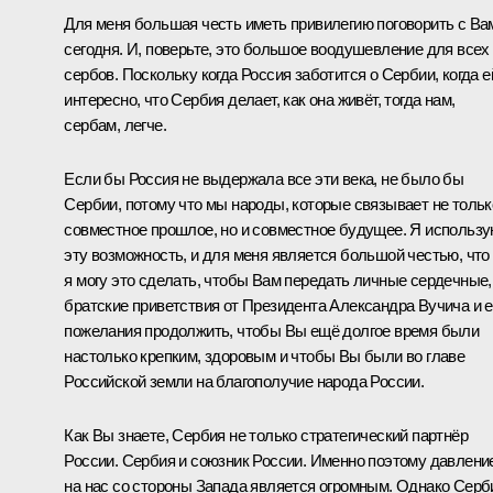
Для меня большая честь иметь привилегию поговорить с Ва
сегодня. И, поверьте, это большое воодушевление для всех
сербов. Поскольку когда Россия заботится о Сербии, когда е
интересно, что Сербия делает, как она живёт, тогда нам,
сербам, легче.
Если бы Россия не выдержала все эти века, не было бы
Сербии, потому что мы народы, которые связывает не тольк
совместное прошлое, но и совместное будущее. Я использ
эту возможность, и для меня является большой честью, что
я могу это сделать, чтобы Вам передать личные сердечные,
братские приветствия от Президента
Александра Вучича
и е
пожелания продолжить, чтобы Вы ещё долгое время были
настолько крепким, здоровым и чтобы Вы были во главе
Российской земли на благополучие народа России.
Как Вы знаете, Сербия не только стратегический партнёр
России. Сербия и союзник России. Именно поэтому давлени
на нас со стороны Запада является огромным. Однако Серб