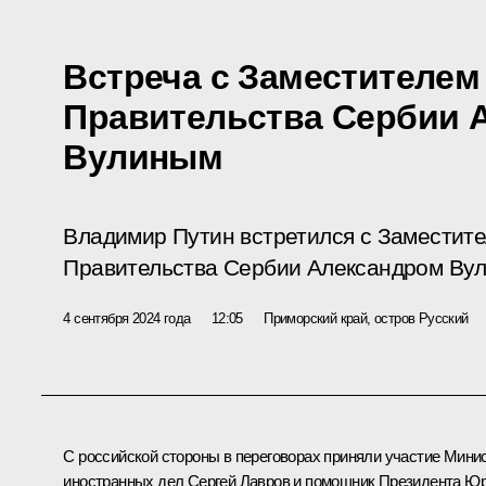
Встреча с Заместителем
Правительства Сербии 
Вулиным
Владимир Путин встретился с Заместит
Правительства Сербии Александром Ву
4 сентября 2024 года
12:05
Приморский край, остров Русский
С российской стороны в переговорах приняли участие Мини
иностранных дел
Сергей Лавров
и помощник Президента
Юр