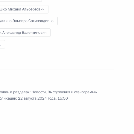
Правительства, представители
шко Михаил Альбертович
Администрации Президента,
руководители силовых ведомств,
уллина Эльвира Сахипзадовна
а также главы Белгородской,
Брянской и Курской областей.
к Александр Валентинович
1
Совещание с членами
Правительства
ован в разделах:
Новости
,
Выступления и стенограммы
бликации:
22 августа 2024 года, 15:50
7 августа 2024 года
Аудио, 1 ч.
Глава государства провёл