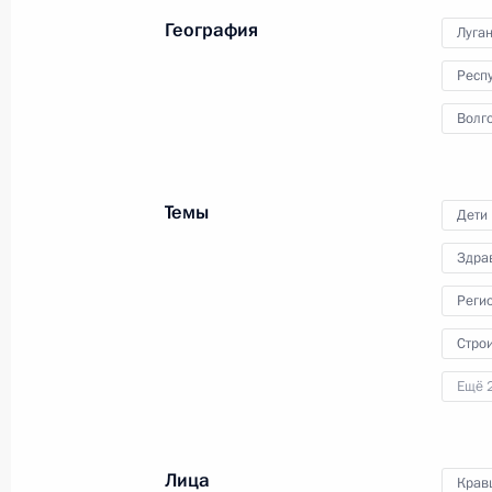
совещание о ситуации
География
Луга
в Белгородской, Брянской
и Курской областях.
Респ
Волго
Темы
Дети
Здра
Встреча с представителями
Реги
ассоциации жертв терактов
«Матери Беслана»
Стро
Ещё 
20 августа 2024 года
Аудио, 5 мин.
Лица
Крав