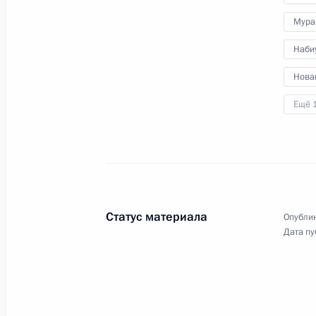
Мура
Наби
Нова
Ещё 
Совещание
с руководителями силовых
Статус материала
Опублик
ведомств
Дата пу
7 августа 2024 года
Аудио, 2 мин.
Глава государства провёл