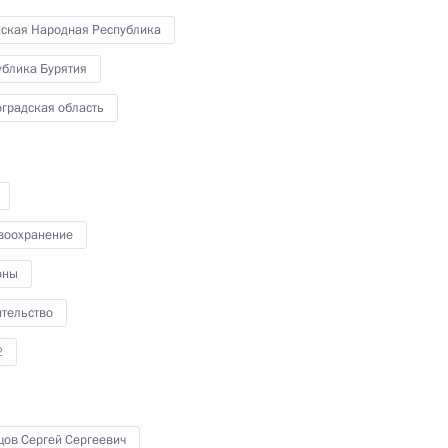
в Гудермесе. Глава государства
нская Народная Республика
осмотрел учебный комплекс,
наблюдал за занятиями, кратко
ублика Бурятия
пообщался с командирами
спецподразделений,
градская область
инструкторами и добровольцами,
проходящими здесь подготовку.
воохранение
Владимир Путин провёл
оны
оперативное совещание
в Ново-Огарёве
ительство
2
12 августа 2024 года
Аудио, 29 мин.
В совещании приняли участие
цов Сергей Сергеевич
члены Совета Безопасности,