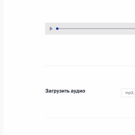
26 августа 2024 года
Аудио, 7 мин.
Президент в режиме
видеоконференции провёл
совещание по экономическим
вопросам.
Совещание о ситуации
в Белгородской, Брянской
Загрузить аудио
и Курской областях
mp3,
22 августа 2024 года
Аудио, 47 мин.
Владимир Путин в режиме
видеоконференции провёл