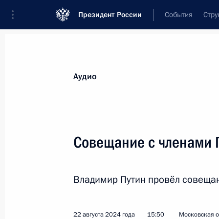
Президент России
События
Стру
Видеозаписи
Фотографии
Аудиозапи
Все материалы
Выступления
Совещан
Аудио
Показа
Совещание с членами 
Совещание
Владимир Путин провёл совещан
по экономическим вопросам
22 августа 2024 года
15:50
Московская о