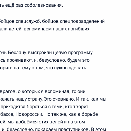
ть ещё раз соболезнования.
министром Армении Николом
 бойцов спецслужб, бойцов спецподразделений
али детей, вспоминаем наших погибших
очь Беслану, выстроили целую программу
сь проживают, и, безусловно, будем это
ва
5
47м
рить на тему о том, что нужно сделать
асть, Ново-Огарёво
врагов, о которых я вспоминал, то они
ачать нашу страну. Это очевидно. И так, как мы
кой, Брянской и Курской
3
47м
приходится бороться с теми, кто творит
бассе, Новороссии. Но так же, как в борьбе
асть, Ново-Огарёво
ей, мы добьёмся этих целей и на этом
и, безусловно, покараем преступников. В этом