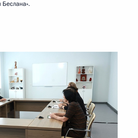
 Беслана».
министром Индии Нарендрой
ом Казахстана Касым-
росам
3
7м