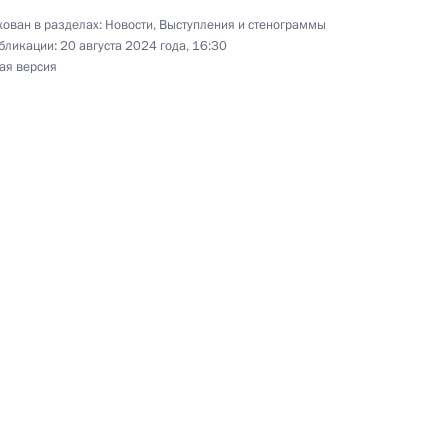
ован в разделах:
Новости
,
Выступления и стенограммы
бликации:
20 августа 2024 года, 16:30
8
ая версия
ублика
ки Северная Осетия – Алания
3
ации жертв терактов «Матери
3
5м