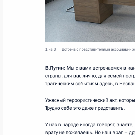
26 августа 2024 года, 11:40
Московская обл
25 августа 2024 года, воскресенье
Президенту доложено об обстановк
1 из 3
Встреча с представителями ассоциации ж
соприкосновения
25 августа 2024 года, 14:20
В.Путин:
Мы с вами встречаемся в ка
страны, для вас лично, для семей пос
трагическим событиям здесь, в Беслан
Поздравление с Днём шахтёра
Ужасный террористический акт, которы
25 августа 2024 года, 00:00
Трудно себе это даже представить.
У нас в народе иногда говорят, знаете,
24 августа 2024 года, суббота
врагу не пожелаешь. Но наш враг – дру