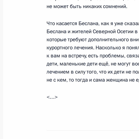
не может быть никаких сомнений.
Президент поздравил военкора ВГТ
с днём рождения
Что касается Беслана, как я уже сказ
Беслана и жителей Северной Осетии в 
22 августа 2024 года, 12:10
которые требуют дополнительного вним
курортного лечения. Насколько я понял
к вам на встречу, есть проблемы, свя
21 августа 2024 года, среда
дети, маленькие дети ещё, не могут 
лечением в силу того, что их дети не 
Посещение Детского клинического
не с кем, то тогда и сама женщина не 
Рошаля
21 августа 2024 года, 17:30
Красногорск
<…>
Встреча с Премьером Государствен
21 августа 2024 года, 15:15
Москва, Кремль