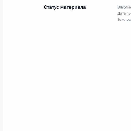
Статус материала
Опублик
Владимир Путин прибыл в Чечню
Дата пу
Текстов
20 августа 2024 года, 20:50
Чеченская Респ
Рабочая встреча с главой Республи
Сергеем Меняйло
20 августа 2024 года, 17:10
Владикавказ
Встреча с представителями ассоци
Беслана»
20 августа 2024 года, 16:30
Беслан