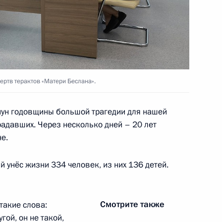
асть, Ново-Огарёво
е на линии боевого
ертв терактов «Матери Беслана».
нун годовщины большой трагедии для нашей
традавших. Через несколько дней – 20 лет
е.
1
3м
й унёс жизни 334 человек, из них 136 детей.
Смотрите также
 такие слова:
гой, он не такой,