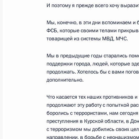
И поэтому я прежде всего хочу вырази
Телефонный разговор с Премьер-
Пашиняном
Мы, конечно, в эти дни вспоминаем и
23 августа 2024 года, 12:50
ФСБ, которые своими телами прикрыв
товарищей из системы МВД, МЧС.
22 августа 2024 года, четверг
Мы в предыдущие годы старались пом
поддержки города, людей, которые зде
Совещание с членами Правительст
продолжать. Хотелось бы с вами погово
22 августа 2024 года, 15:50
Московская обл
дополнительно.
Что касается тех наших противников и 
продолжают эту работу с попыткой раск
Совещание о ситуации в Белгородс
боролись с террористами, нам сегодня 
областях
преступления в Курской области, в Дон
22 августа 2024 года, 14:50
Московская обл
с терроризмом мы добились своих цел
направлении, в борьбе с неонацизмом 