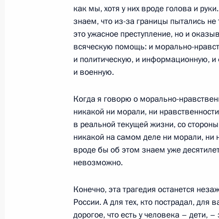
как мы, хотя у них вроде голова и рук
Перечень поручений по итогам сов
знаем, что из-за границы пытались не
в Белгородской, Брянской и Курско
это ужасное преступление, но и оказы
24 августа 2024 года, 17:00
всяческую помощь: и морально-нравс
и политическую, и информационную, и
и военную.
Встреча с руководством Объединён
Когда я говорю о морально-нравственно
24 августа 2024 года, 14:00
никакой ни морали, ни нравственности
в реальной текущей жизни, со стороны 
никакой на самом деле ни морали, ни 
23 августа 2024 года, пятница
вроде бы об этом знаем уже десятилет
невозможно.
Совещание с постоянными членами
23 августа 2024 года, 15:10
Московская обл
Конечно, эта трагедия останется нез
России. А для тех, кто пострадал, для 
дорогое, что есть у человека – дети, 