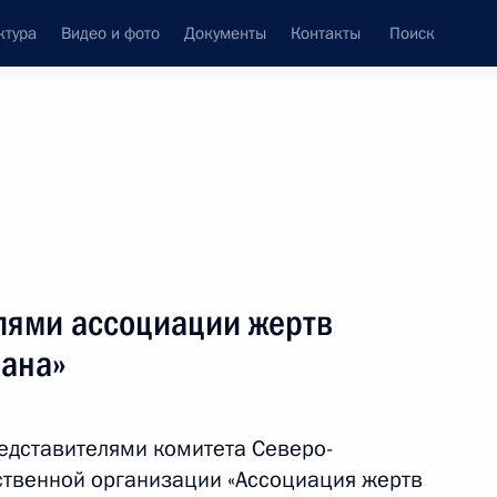
ктура
Видео и фото
Документы
Контакты
Поиск
венный Совет
Совет Безопасности
Комиссии и советы
леграммы
Сведения о Президенте
август, 2024
ть следующие материалы
елями ассоциации жертв
лана»
кой области Игорем
5
редставителями комитета Северо-
ственной организации «Ассоциация жертв