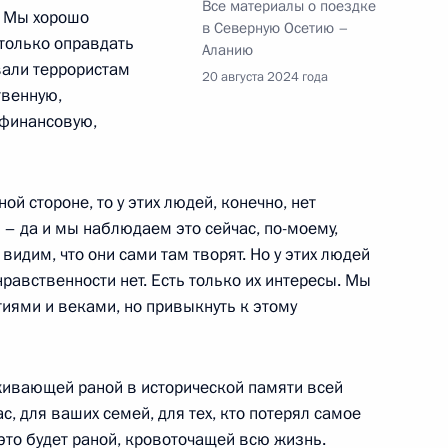
Все материалы о поездке
и. Мы хорошо
ещания о ситуации
в Северную Осетию –
 только оправдать
й областях
Аланию
вали террористам
20 августа 2024 года
твенную,
 финансовую,
ной группировки войск
й стороне, то у этих людей, конечно, нет
 – да и мы наблюдаем это сейчас, по-моему,
видим, что они сами там творят. Но у этих людей
нравственности нет. Есть только их интересы. Мы
иями и веками, но привыкнуть к этому
 Совета Безопасности
2
асть, Ново-Огарёво
аживающей раной в исторической памяти всей
вас, для ваших семей, для тех, кто потерял самое
– это будет раной, кровоточащей всю жизнь.