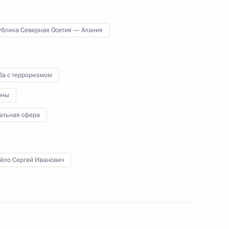
ублика Северная Осетия — Алания
Рамзаном Кадыровым
4
ба с терроризмом
оны
альная сфера
6
йло Сергей Иванович
та спецназа
10
6м