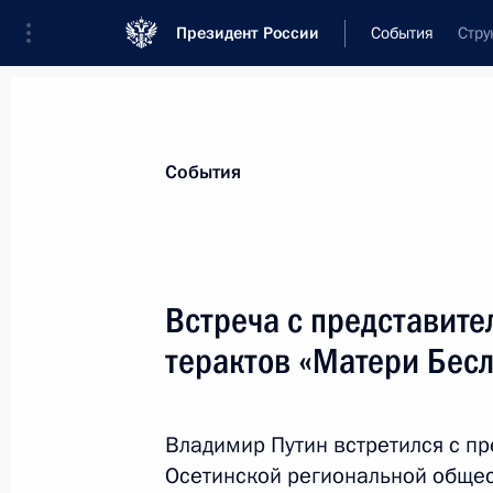
Президент России
События
Стру
Президент
Администрация
Государст
Новости
Стенограммы
Поездки
Те
События
Показа
Встреча с представит
терактов «Матери Бес
27 августа 2024 года, вторник
Встреча с губернатором Астраханс
Бабушкиным
Владимир Путин встретился с п
Осетинской региональной обще
27 августа 2024 года, 13:55
Москва, Кремль