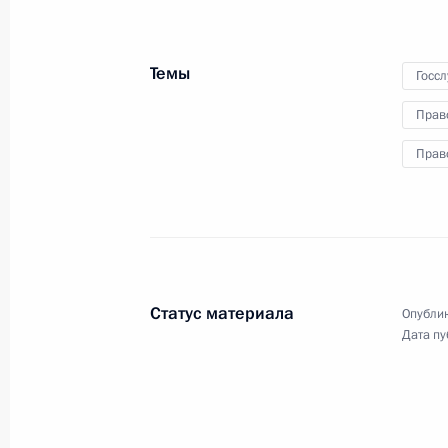
металлургической
промышленности в регионах
Темы
Госс
15 июля 2024 года
Видео, 45 мин.
Прав
Прав
Статус материала
Опублик
Дата пу