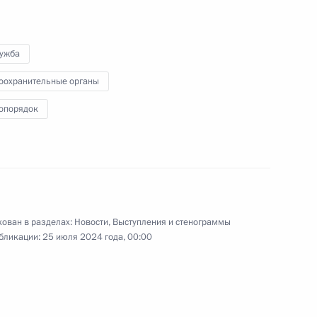
БРИКС
лужба
11 июля 2024 года
Видео, 10 мин.
оохранительные органы
опорядок
ован в разделах:
Новости
,
Выступления и стенограммы
бликации:
25 июля 2024 года, 00:00