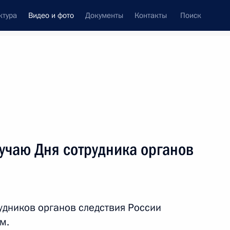
ктура
Видео и фото
Документы
Контакты
Поиск
си
ия, встречи
Встречи со СМИ
июль, 2024
ть следующие материалы
учаю Дня сотрудника органов
Совещание по вопросам
социально-экономического
удников органов следствия России
развития новых субъектов
м.
РФ