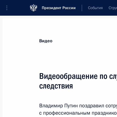
Президент России
События
Стру
Видеозаписи
Фотографии
Аудиозапи
Все материалы
Выступления
Совещан
Видео
Показа
Видеообращение по сл
следствия
Видеообращение по случаю
Дня сотрудника органов
Владимир Путин поздравил сотр
следствия
с профессиональным празднико