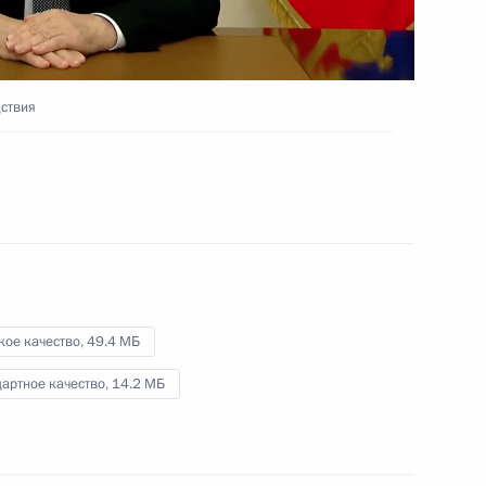
16 июля 2024 года
Видео, 20 мин.
дствия
кое качество,
49.4 МБ
артное качество,
14.2 МБ
X Парламентский форум