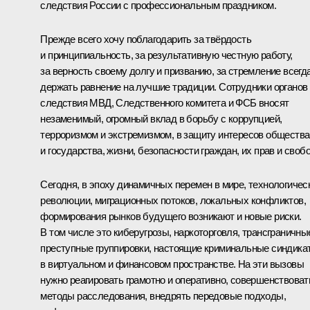
следствия России с профессиональным праздником.
Прежде всего хочу поблагодарить за твёрдость
и принципиальность, за результативную честную работу,
за верность своему долгу и призванию, за стремление всегд
держать равнение на лучшие традиции. Сотрудники органов
следствия МВД, Следственного комитета и ФСБ вносят
незаменимый, огромный вклад в борьбу с коррупцией,
терроризмом и экстремизмом, в защиту интересов общества
и государства, жизни, безопасности граждан, их прав и свобо
Сегодня, в эпоху динамичных перемен в мире, технологичес
революции, миграционных потоков, локальных конфликтов,
формирования рынков будущего возникают и новые риски.
В том числе это киберугрозы, наркоторговля, трансграничны
преступные группировки, настоящие криминальные синдика
в виртуальном и финансовом пространстве. На эти вызовы
нужно реагировать грамотно и оперативно, совершенствоват
методы расследования, внедрять передовые подходы,