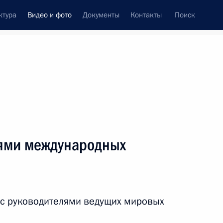
ктура
Видео и фото
Документы
Контакты
Поиск
си
ия, встречи
Встречи со СМИ
октябрь, 2024
ть следующие материалы
лями международных
 итогам XVI саммита БРИКС
 с руководителями ведущих мировых