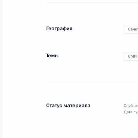
География
Санк
Ответ на вопрос
Темы
СМИ
представителя СМИ
12 сентября 2024 года
Аудио, 3 мин.
Статус материала
По окончании
выступления
Опублик
на пленарном заседании Форума
Дата пу
объединённых культур Владимир
Путин ответил на вопрос
представителя СМИ.