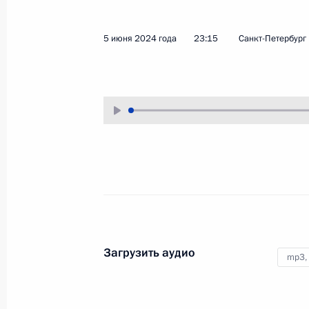
5 июня 2024 года
23:15
Санкт-Петербург
Встреча с представителями
СМИ стран – членов БРИКС
18 октября 2024 года
Аудио, 2 ч.
Владимир Путин ответил
Загрузить аудио
mp3,
на вопросы руководителей
ведущих СМИ стран БРИКС.
Встреча состоялась в преддверии
саммита объединения в Казани.