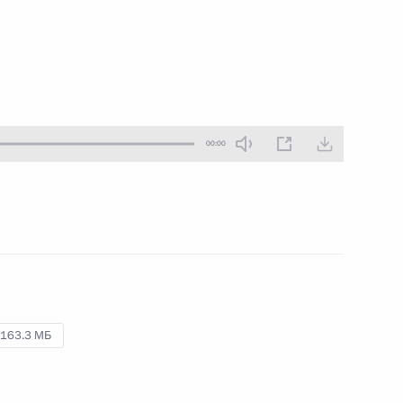
00:00
00:00
Презентация спортивных
объектов, открытых
в регионах в 2024 году
17 октября 2024 года
Аудио, 20 мин.
Главе государства по видеосвязи
163.3 МБ
презентованы новые спортивные
объекты, введённые
в эксплуатацию в 2024 году
в рамках инвестиционных