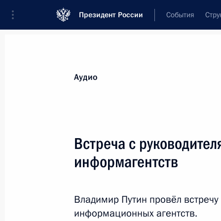
Президент России
События
Стру
Видеозаписи
Фотографии
Аудиозапи
Все материалы
Выступления
Совещан
Аудио
Показа
Встреча с руководите
информагентств
Пресс-конференция по
Владимир Путин провёл встречу
24 октября 2024 года
Казань
информационных агентств.