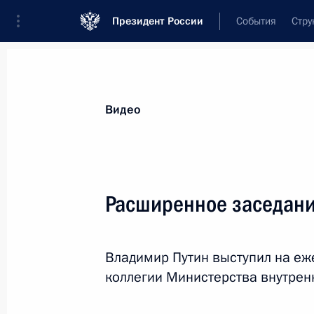
Президент России
События
Стру
Видеозаписи
Фотографии
Аудиозапи
Все материалы
Выступления
Совещан
Видео
Показа
Расширенное заседани
Открытие молодёжных
Владимир Путин выступил на е
центров
коллегии Министерства внутренн