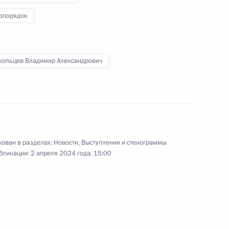
коллегии Генеральной
опорядок
прокуратуры
26 марта 2024 года
Видео, 49 мин.
кольцев Владимир Александрович
ован в разделах:
Новости
,
Выступления и стенограммы
бликации:
2 апреля 2024 года, 15:00