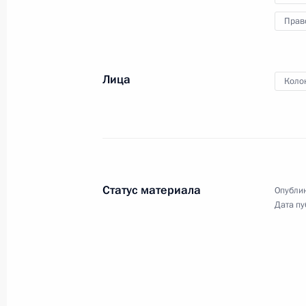
культуры Тверской области
Прав
27 марта 2024 года
Видео, 2 ч.
Лица
Коло
Статус материала
Опублик
Дата пу