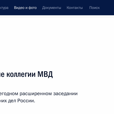
ктура
Видео и фото
Документы
Контакты
Поиск
си
ия, встречи
Встречи со СМИ
апрель, 2024
ть следующие материалы
е коллегии МВД
Съезд Федерации
жегодном расширенном заседании
независимых профсоюзов
их дел России.
России