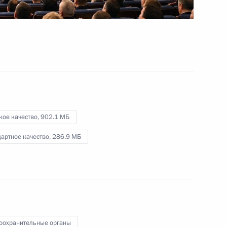
круглогодичных курортов
28 марта 2024 года
Видео, 2 ч.
кое качество,
902.1 МБ
артное качество,
286.9 МБ
Расширенное заседание
оохранительные органы