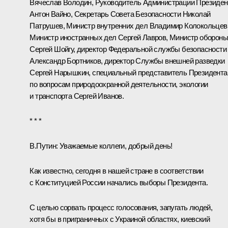
Вячеслав Володин
, Руководитель Администрации Президен
Антон Вайно
, Секретарь Совета Безопасности
Николай
Патрушев
, Министр внутренних дел
Владимир Колокольцев
Министр иностранных дел
Сергей Лавров
, Министр оборон
Сергей Шойгу
, директор Федеральной службы безопасности
Александр Бортников
, директор Службы внешней разведки
Сергей Нарышкин
, специальный представитель Президента
по вопросам природоохранной деятельности, экологии
и транспорта
Сергей Иванов
.
* * *
В.Путин:
Уважаемые коллеги, добрый день!
Как известно, сегодня в нашей стране в соответствии
с Конституцией России начались выборы Президента.
С целью сорвать процесс голосования, запугать людей,
хотя бы в приграничных с Украиной областях, киевский