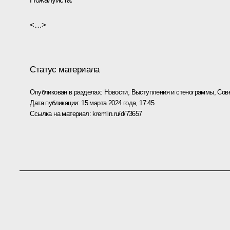
<…>
Статус материала
Опубликован в разделах:
Новости
,
Выступления и стенограммы
,
Сов
Дата публикации:
15 марта 2024 года, 17:45
Ссылка на материал:
kremlin.ru/d/73657