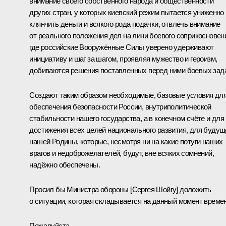
внимание своего собственного народа и общественности
других стран, у которых киевский режим пытается униженно
клянчить деньги и всякого рода подачки, отвлечь внимание
от реального положения дел на лини боевого соприкосновен
где российские Вооружённые Силы уверено удерживают
инициативу и шаг за шагом, проявляя мужество и героизм,
добиваются решения поставленных перед ними боевых зад
Создают таким образом необходимые, базовые условия дл
обеспечения безопасности России, внутриполитической
стабильности нашего государства, а в конечном счёте и для
достижения всех целей национального развития, для будущ
нашей Родины, которые, несмотря ни на какие потуги наших
врагов и недоброжелателей, будут, вне всяких сомнений,
надёжно обеспечены.
Просил бы Министра обороны [Сергея Шойгу] доложить
о ситуации, которая складывается на данный момент времен
Пожалуйста.