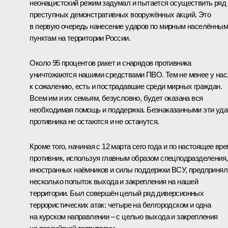
неонацистский режим задумал и пытается осуществить ряд
преступных демонстративных вооружённых акций. Это
в первую очередь нанесение ударов по мирным населённым
пунктам на территории России.
Около 95 процентов ракет и снарядов противника
уничтожаются нашими средствами ПВО. Тем не менее у нас
к сожалению, есть и пострадавшие среди мирных граждан.
Всем им и их семьям, безусловно, будет оказана вся
необходимая помощь и поддержка. Безнаказанными эти уд
противника не остаются и не останутся.
Кроме того, начиная с 12 марта сего года и по настоящее вр
противник, используя главным образом спецподразделения,
иностранных наёмников и силы поддержки ВСУ, предпринял
несколько попыток выхода и закрепления на нашей
территории. Был совершён целый ряд диверсионных
террористических атак: четыре на белгородском и одна
на курском направлении – с целью выхода и закрепления