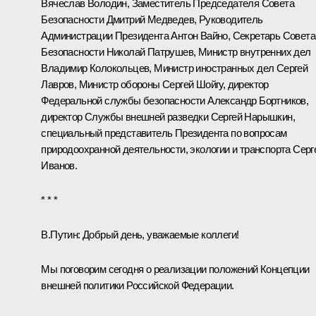
Вячеслав Володин
, Заместитель Председателя Совета
Безопасности
Дмитрий Медведев
, Руководитель
Администрации Президента
Антон Вайно
, Секретарь Совета
Безопасности
Николай Патрушев
, Министр внутренних дел
Владимир Колокольцев
, Министр иностранных дел
Сергей
Лавров
, Министр обороны
Сергей Шойгу
, директор
Федеральной службы безопасности
Александр Бортников
,
директор Службы внешней разведки
Сергей Нарышкин
,
специальный представитель Президента по вопросам
природоохранной деятельности, экологии и транспорта
Серг
Иванов
.
* * *
В.Путин:
Добрый день, уважаемые коллеги!
Мы поговорим сегодня о реализации положений
Концепции
внешней политики Российской Федерации
.