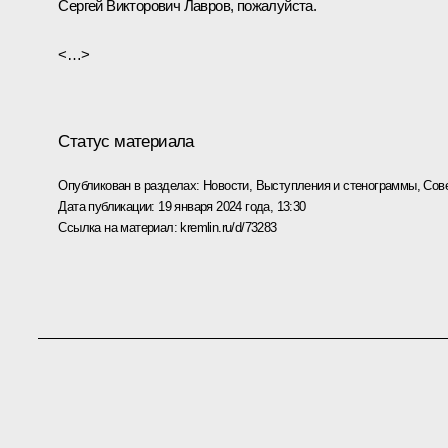
Сергей Викторович Лавров, пожалуйста.
<…>
Статус материала
Опубликован в разделах:
Новости
,
Выступления и стенограммы
,
Сов
Дата публикации:
19 января 2024 года, 13:30
Ссылка на материал:
kremlin.ru/d/73283