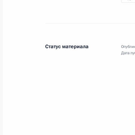
«Машук» в Пятигорске состоялось
заседание наблюдательного
совета Общероссийского
общественно-государственного
движения детей и молодёжи
«Движение первых».
Статус материала
Опублик
Дата пу
Церемония вручения
верительных грамот
4 декабря 2023 года
Аудио, 28 мин.
Владимир Путин принял
верительные грамоты у 21 вновь
прибывшего посла иностранных