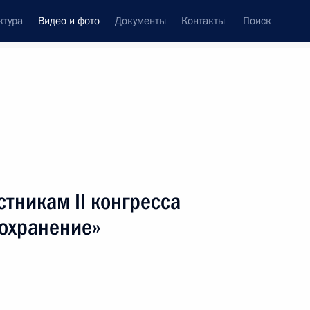
ктура
Видео и фото
Документы
Контакты
Поиск
си
ия, встречи
Встречи со СМИ
декабрь, 2023
ть следующие материалы
тникам II конгресса
охранение»
Инвестиционный форум
«Россия зовёт!»