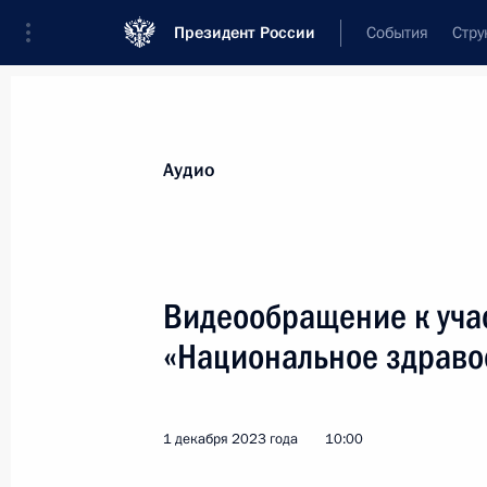
Президент России
События
Стру
Видеозаписи
Фотографии
Аудиозапи
Все материалы
Выступления
Совещан
Аудио
Показа
Видеообращение к учас
«Национальное здраво
Вручение медалей «Золотая
Звезда» Героям России
1 декабря 2023 года
10:00