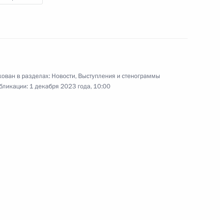
видеоконференции провёл
ежегодное заседание Совета
по развитию гражданского
общества и правам человека.
ован в разделах:
Новости
,
Выступления и стенограммы
бликации:
1 декабря 2023 года, 10:00
Вручение Международной
премии #МыВместе
4 декабря 2023 года
Аудио, 30 мин.
Во время посещения ВДНХ
Владимир Путин принял участие
в церемонии награждения