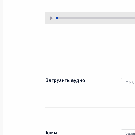
8 декабря 2023 года
Аудио, 15 мин.
Накануне Дня героев Отечества
в Георгиевском зале Большого
Кремлёвского дворца прошла
церемония вручения медалей
«Золотая Звезда» Героям России.
Загрузить аудио
Заседание набсовета
mp3,
общероссийского движения
детей и молодёжи
5 декабря 2023 года
Аудио, 1 ч.
На территории центра знаний
Темы
Здра