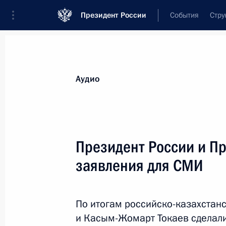
Президент России
События
Стру
Видеозаписи
Фотографии
Аудиозапи
Все материалы
Выступления
Совещан
Аудио
Показа
Президент России и Пр
заявления для СМИ
Внеочередной саммит
БРИКС
По итогам российско-казахстан
и Касым-Жомарт Токаев сделали