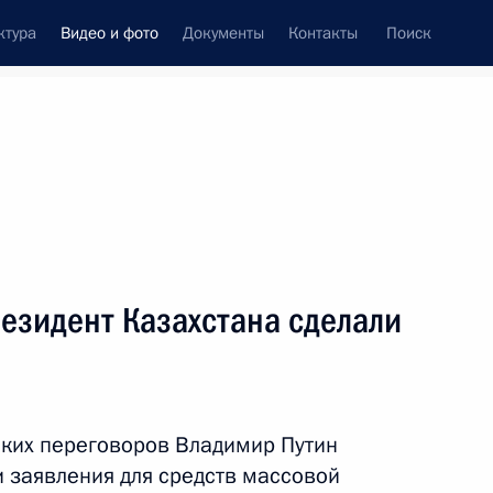
ктура
Видео и фото
Документы
Контакты
Поиск
си
ия, встречи
Встречи со СМИ
ноябрь, 2023
ть следующие материалы
езидент Казахстана сделали
Заявления для прессы
по итогам российско-
ских переговоров Владимир Путин
таджикистанских
 заявления для средств массовой
переговоров