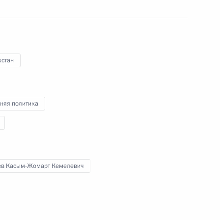
в пленарном заседании IX Санкт-
Петербургского международного
культурного форума – Форума
объединённых культур.
хстан
няя политика
Видеообращение
к участникам мероприятия
«100 дней до Игр будущего»
ев Касым-Жомарт Кемелевич
14 ноября 2023 года
Аудио, 3 мин.