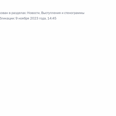
ован в разделах:
Новости
,
Выступления и стенограммы
бликации:
9 ноября 2023 года, 14:45
Президент России
и Президент Казахстана
сделали заявления для СМИ
9 ноября 2023 года
Аудио, 25 мин.