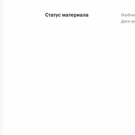
комиссии и руководителями
региональных избиркомов
Статус материала
Опублик
Российской Федерации.
Дата пу
Мероприятие приурочено к 30-
летию избирательной системы
страны. Президент вручил
представителям избирательных
комиссий государственные
награды.
Поздравление с Днём
сотрудника органов
внутренних дел
10 ноября 2023 года
Аудио, 4 мин.