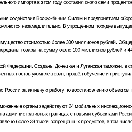
льного импорта в этом году составил около семи процентов
зания содействия Вооружённым Силам и предприятиям обор
мляются незамедлительно. В упрощённом порядке выпущено 
 имущество стоимостью более 300 миллионов рублей. Обще
ереданы товары на сумму около 100 миллионов рублей и 4
кой Федерации. Созданы Донецкая и Луганская таможни, в 
енных постов укомплектован, прошёл обучение и приступи
ю России за активную работу по восстановлению объектов 
таможенные органы задействуют 24 мобильных инспекционн
в на административных границах с новыми субъектами Росси
ыявлено более 39 тысяч запрещённых предметов, в том числ