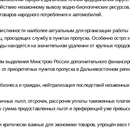
йствию незаконному вывозу водно-биологических ресурсов, 
товаров народного потребления и автомобилей.
численности наиболее актуальным для организации работы 
ц, проходящих службу в пунктах пропуска. Особенно остро
оды находятся на значительном удалении от крупных городов
ём выделения Минстрою России дополнительного финансиро
от приоритетных пунктов пропуска в Дальневосточном реги
бизнеса и граждан, нейтрализация последствий незаконных
ичных льгот, отсрочек, рассрочек уплаты таможенных плате
ду сумма предоставленных льгот и преференций уже превыс
 критически важных для экономики товаров, упрощён ввоз т