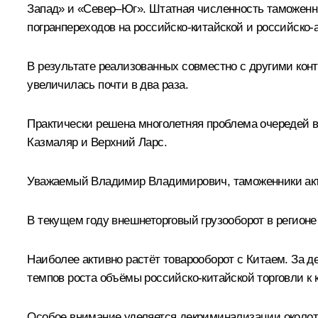
Запад» и «Север–Юг». Штатная численность таможенни
погранпереходов на российско-китайской и российско
В результате реализованных совместно с другими кон
увеличилась почти в два раза.
Практически решена многолетняя проблема очередей в 
Казмаляр и Верхний Ларс.
Уважаемый Владимир Владимирович, таможенники акти
В текущем году внешнеторговый грузооборот в регионе 
Наиболее активно растёт товарооборот с Китаем. За д
темпов роста объёмы российско-китайской торговли к 
Особое внимание уделяется декриминализации около