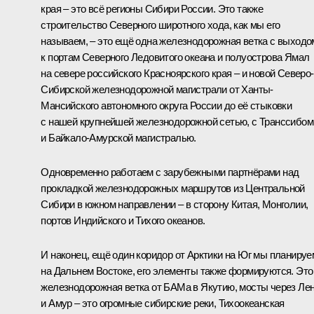
края – это всё регионы Сибири России. Это также
строительство Северного широтного хода, как мы его
называем, – это ещё одна железнодорожная ветка с выходо
к портам Северного Ледовитого океана и полуострова Ямал
на севере российского Красноярского края – и новой Северо-
Сибирской железнодорожной магистрали от Ханты-
Мансийского автономного округа России до её стыковки
с нашей крупнейшей железнодорожной сетью, с Транссибом
и Байкало-Амурской магистралью.
Одновременно работаем с зарубежными партнёрами над
прокладкой железнодорожных маршрутов из Центральной
Сибири в южном направлении – в сторону Китая, Монголии,
портов Индийского и Тихого океанов.
И наконец, ещё один коридор от Арктики на Юг мы планируе
на Дальнем Востоке, его элементы также формируются. Это
железнодорожная ветка от БАМа в Якутию, мосты через Ле
и Амур – это огромные сибирские реки, Тихоокеанская