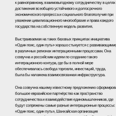
к равноправному, взаимовыгодному сотрудничеству в целях
достижения всеобщего устойчивого и долгосрочного
экономического прогресса и социального благополучия при
уважении цивилизационного многообразия и права каждого
государства на собственную модель развития.
Выстраиваемая на таких базовых принципах инициатива
«Один пояс, один путь» хорошо стыкуется с развивающими
в различных регионах интеграционными процессами. Она
созвучна и российским идеям по созданию такого
интеграционного контура, где бы в полной мере
обеспечивалась свобода торговли, инвестиций, труда,
была бы налажена взаимосвязанная инфраструктура.
Она созвучна нашему известному предложению сформиров
большое евразийское партнёрство как пространство
сотрудничества и взаимодействия единомышленников, где
будут сопряжены самые разные интеграционные процессы:
«Один пояс, один путь», Шанхайская организация