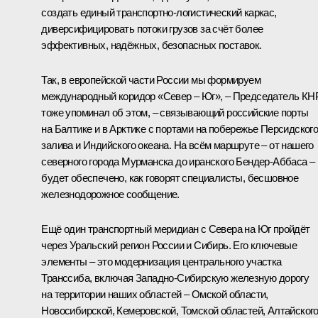
создать единый транспортно-логистический каркас,
диверсифицировать потоки грузов за счёт более
эффективных, надёжных, безопасных поставок.
Так, в европейской части России мы формируем
международный коридор «Север – Юг», – Председатель КН
тоже упоминал об этом, – связывающий российские порты
на Балтике и в Арктике с портами на побережье Персидског
залива и Индийского океана. На всём маршруте – от нашего
северного города Мурманска до иранского Бендер-Аббаса –
будет обеспечено, как говорят специалисты, бесшовное
железнодорожное сообщение.
Ещё один транспортный меридиан с Севера на Юг пройдёт
через Уральский регион России и Сибирь. Его ключевые
элементы – это модернизация центрального участка
Транссиба, включая Западно-Сибирскую железную дорогу
на территории наших областей – Омской области,
Новосибирской, Кемеровской, Томской областей, Алтайског