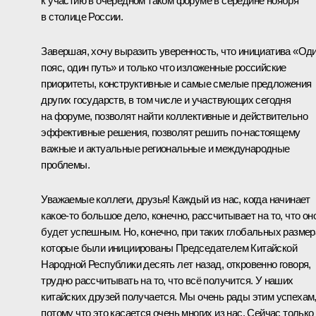
к участию в очередном таком форуме в середине ноября
в столице России.
Завершая, хочу выразить уверенность, что инициатива «Од
пояс, один путь» и только что изложенные российские
приоритеты, конструктивные и самые смелые предложения
других государств, в том числе и участвующих сегодня
на форуме, позволят найти коллективные и действительно
эффективные решения, позволят решить по-настоящему
важные и актуальные региональные и международные
проблемы.
Уважаемые коллеги, друзья! Каждый из нас, когда начинает
какое-то большое дело, конечно, рассчитывает на то, что он
будет успешным. Но, конечно, при таких глобальных размер
которые были инициированы Председателем Китайской
Народной Республики десять лет назад, откровенно говоря,
трудно рассчитывать на то, что всё получится. У наших
китайских друзей получается. Мы очень рады этим успехам
потому что это касается очень многих из нас. Сейчас только