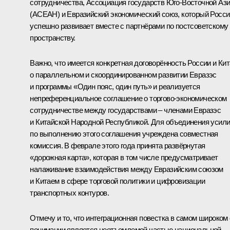
сотрудничества, Ассоциация государств Юго-Восточной Аз
(АСЕАН) и Евразийский экономический союз, который Росси
успешно развивает вместе с партнёрами по постсоветскому
пространству.
Важно, что имеется конкретная договорённость России и Ки
о параллельном и скоординированном развитии Евразэс
и программы «Один пояс, один путь» и реализуется
непреференциальное соглашение о торгово-экономическом
сотрудничестве между государствами – членами Евразэс
и Китайской Народной Республикой. Для объединения усил
по выполнению этого соглашения учреждена совместная
комиссия. В феврале этого года принята развёрнутая
«дорожная карта», которая в том числе предусматривает
налаживание взаимодействия между Евразийским союзом
и Китаем в сфере торговой политики и цифровизации
транспортных контуров.
Отмечу и то, что интеграционная повестка в самом широком
понимании является неотъемлемой частью национальной