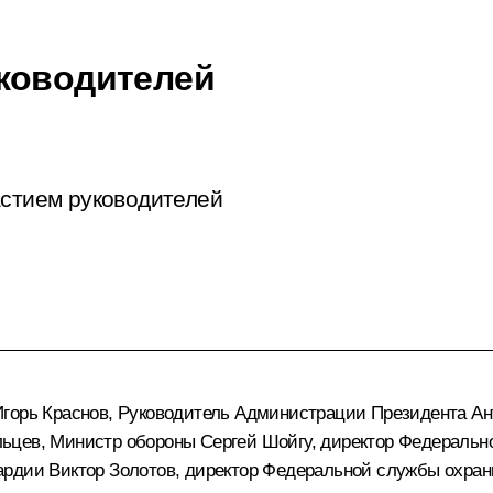
ководителей
астием руководителей
Игорь Краснов
, Руководитель Администрации Президента
Ан
льцев
, Министр обороны
Сергей Шойгу
, директор Федераль
вардии
Виктор Золотов
, директор Федеральной службы охра