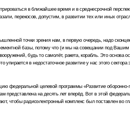
трироваться в ближайшее время и в среднесрочной перспек
казали, перекосов, допустим, в развитии тех или иных отр
мышленной точки зрения нам, в первую очередь, надо сконц
лементной базы, потому что (и мы на совещании под Вашим 
оружений, будь то самолёт, ракета, корабль. Это основа о
то упирается в недостаточное развитие у нас этого сектора 
кцию федеральной целевой программы «Развитие оборонно-
Вам представлена на десять лет вперёд. Вот в этой федер
ют, чтобы радиоэлектронный комплекс был поставлен во гла