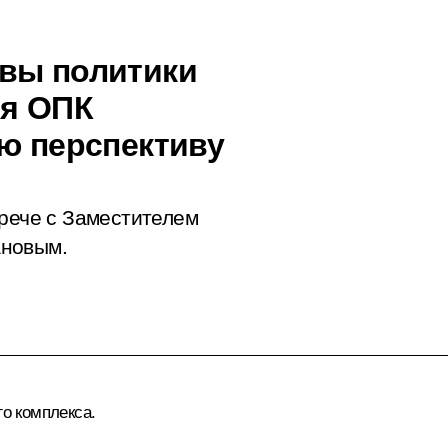
овы политики
ия ОПК
ую перспективу
трече с Заместителем
ановым.
о комплекса.