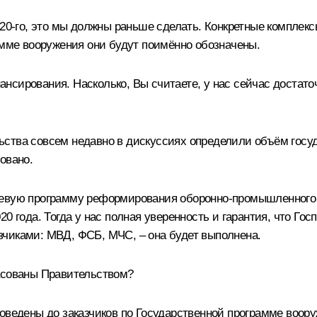
020-го, это мы должны раньше сделать. Конкретные компле
амме вооружения они будут поимённо обозначены.
нсирования. Насколько, Вы считаете, у нас сейчас достат
ства совсем недавно в дискуссиях определили объём госу
овано.
левую программу реформирования оборонно-промышленного 
0 года. Тогда у нас полная уверенность и гарантия, что Го
чиками: МВД, ФСБ, МЧС, – она будет выполнена.
асованы Правительством?
оведены до заказчиков по Государственной программе воору