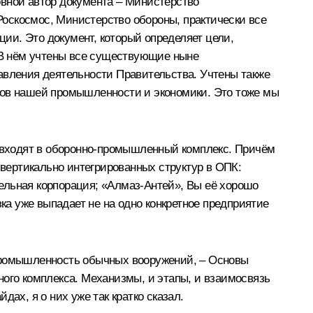
овной автор документа – Министерство
 Роскосмос, Министерство обороны, практически все
ии. Это документ, который определяет цели,
. В нём учтены все существующие ныне
авления деятельности Правительства. Учтены также
атков нашей промышленности и экономики. Это тоже мы
у входят в оборонно-промышленный комплекс. Причём
 вертикально интегрированных структур в ОПК:
ельная корпорация; «Алмаз-Антей», Вы её хорошо
ка уже выпадает не на одно конкретное предприятие
 промышленность обычных вооружений, – Основы
ного комплекса. Механизмы, и этапы, и взаимосвязь
х, я о них уже так кратко сказал.