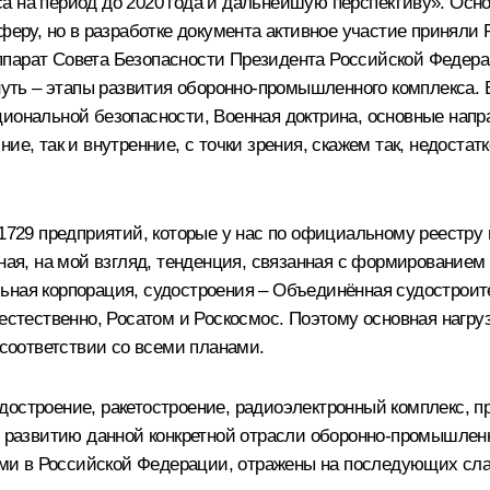
а на период до 2020 года и дальнейшую перспективу». Осн
сферу, но в разработке документа активное участие приняли
парат Совета Безопасности Президента Российской Федерац
ркнуть – этапы развития оборонно-промышленного комплекса
циональной безопасности
,
Военная доктрина
, основные напр
ние, так и внутренние, с точки зрения, скажем так, недост
ь 1729 предприятий, которые у нас по официальному реестр
вная, на мой взгляд, тенденция, связанная с формированием
ьная корпорация, судостроения – Объединённая судостроит
естественно, Росатом и Роскосмос. Поэтому основная нагруз
 соответствии со всеми планами.
удостроение, ракетостроение, радиоэлектронный комплекс,
о развитию данной конкретной отрасли оборонно-промышлен
 в Российской Федерации, отражены на последующих слайда