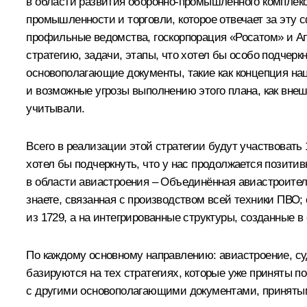
в области развития оборонно-промышленного комплекс
промышленности и торговли, которое отвечает за эту 
профильные ведомства, госкорпорация «Росатом» и Ап
стратегию, задачи, этапы, что хотел бы особо подче
основополагающие документы, такие как
концепция на
и возможные угрозы выполнению этого плана, как внеш
учитывали.
Всего в реализации этой стратегии будут участвоват
хотел бы подчеркнуть, что у нас продолжается позити
в области авиастроения – Объединённая авиастроител
знаете, связанная с производством всей техники ПВО; 
из 1729, а на интегрированные структуры, созданные в
По каждому основному направлению: авиастроение, с
базируются на тех стратегиях, которые уже приняты п
с другими основополагающими документами, принятыми