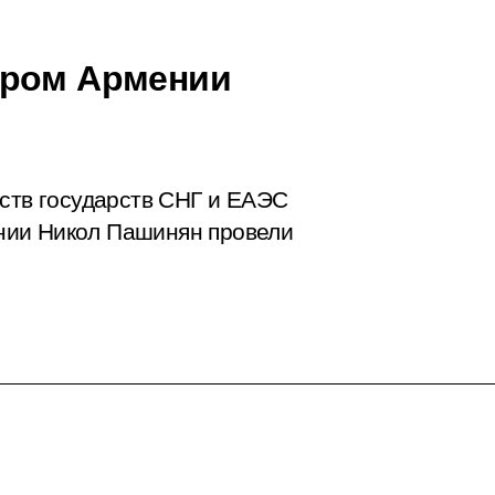
тром Армении
ьств государств СНГ и ЕАЭС
нии Никол Пашинян провели