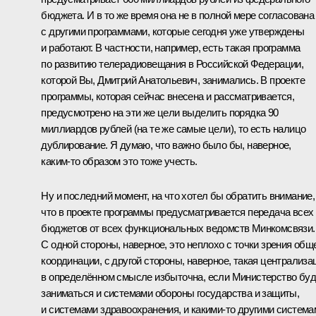
бюджета. И в то же время она не в полной мере согласована
с другими программами, которые сегодня уже утверждены
и работают. В частности, например, есть такая программа
по развитию телерадиовещания в Российской Федерации,
которой Вы, Дмитрий Анатольевич, занимались. В проекте
программы, которая сейчас внесена и рассматривается,
предусмотрено на эти же цели выделить порядка 90
миллиардов рублей (на те же самые цели), то есть налицо
дублирование. Я думаю, что важно было бы, наверное,
каким‑то образом это тоже учесть.
Ну и последний момент, на что хотел бы обратить внимание,
что в проекте программы предусматривается передача всех 
бюджетов от всех функциональных ведомств Минкомсвязи.
С одной стороны, наверное, это неплохо с точки зрения общ
координации, с другой стороны, наверное, такая централиза
в определённом смысле избыточна, если Министерство буд
заниматься и системами обороны государства и защиты,
и системами здравоохранения, и какими‑то другими система