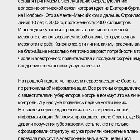
сегодня принимаем в эксплуатацию очередную линию
волоконно-оптической связи, которая идёт из Екатеринбурга
на Ноябрьск. Это за Ханты-Мансийском и дальше. Строила
линия 10 лет, с 2000-го, протяженность 2000 километров.
И последние участки строились в том числе по вечной
мерзлоте с использованием новой оптики, которую вечная
мерзлота не рвёт. Конечно же, эти линии, как мы рассчитыва
на ближайшие несколько лет точно закроют потребности в т
числе и электронного правительства и послужат скорейшем
внедрению электронных услуг на местах.
На прошлой неделе мы провели первое заседание Совета
по региональной информатизации. Все регионы определили
с заместителями губернаторов, которые возьмут это на лич
контроль. И у нас уже появились первые «отличники».
Но также и первые «двоечники» по части региональной
информатизации. За время, прошедшее после Совета, где В
давали поручения губернаторам, есть те, кто не только
сформировали структуру, но уже приняли конкретные планы
перевода госуслуг в электронный вид, а есть целый ряд