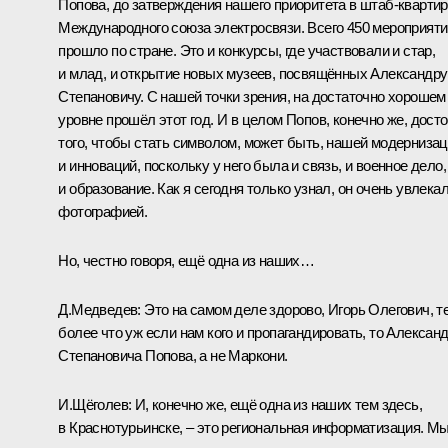
Попова, до затверждения нашего приоритета в штаб-кварти
Международного союза электросвязи. Всего 450 мероприяти
прошло по стране. Это и конкурсы, где участвовали и стар,
и млад, и открытие новых музеев, посвящённых Александру
Степановичу. С нашей точки зрения, на достаточно хорошем
уровне прошёл этот год. И в целом Попов, конечно же, дост
того, чтобы стать символом, может быть, нашей модерниза
и инноваций, поскольку у него была и связь, и военное дело,
и образование. Как я сегодня только узнал, он очень увлека
фотографией.
Но, честно говоря, ещё одна из наших…
Д.Медведев:
Это на самом деле здорово, Игорь Олегович, т
более что уж если нам кого и пропагандировать, то Алексан
Степановича Попова, а не Маркони.
И.Щёголев:
И, конечно же, ещё одна из наших тем здесь,
в Краснотурьинске, – это региональная информатизация. М