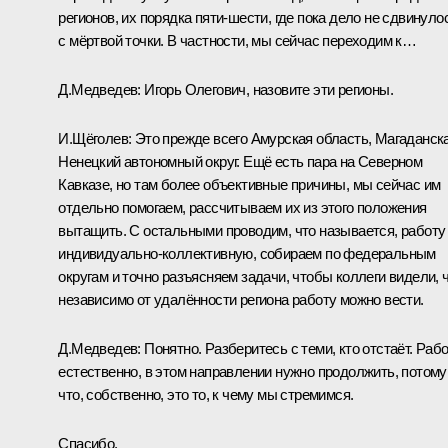
регионов, их порядка пяти-шести, где пока дело не сдвинуло
с мёртвой точки. В частности, мы сейчас переходим к…
Д.Медведев:
Игорь Олегович, назовите эти регионы.
И.Щёголев:
Это прежде всего Амурская область, Магаданска
Ненецкий автономный округ. Ещё есть пара на Северном
Кавказе, но там более объективные причины, мы сейчас им
отдельно помогаем, рассчитываем их из этого положения
вытащить. С остальными проводим, что называется, работу
индивидуально-коллективную, собираем по федеральным
округам и точно разъясняем задачи, чтобы коллеги видели, 
независимо от удалённости региона работу можно вести.
Д.Медведев:
Понятно. Разберитесь с теми, кто отстаёт. Рабо
естественно, в этом направлении нужно продолжить, потому
что, собственно, это то, к чему мы стремимся.
Спасибо.