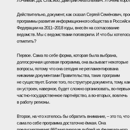
Л.Рейман:
Да. Спасибо, Дмитрий Анатольевич. Я очень корот
Действительно, документ, как сказал Сергей Семёнович, про
программы развития информационного общества в Российс
Федерации на 2011–2018 годы, внесён на согласование
ведомств. Мы с ведомствами поговорили. И что бы хотелос
отметить?
Первое. Сама по себе форма, которая была выбрана,
долгосрочная целевая программа, она вызывает некоторые
вопросы, потому что она сегодня не регламентирована
никакими документами Правительства, таких программ
не существует. Более того, по структуре документа, тому, ка
он устроен, наверное, будет сложно организовать, во‑первых
частно-государственное партнёрство, а во‑вторых, вовлечь
в работу регионы.
Второе, на что хотелось бы обратить внимание, – это то, что
сама по себе программа достаточно ёмкая. Она
предусматривает 660 миллиардов рублей из федерального