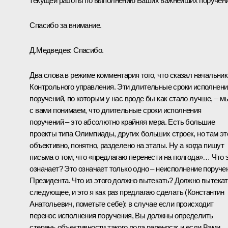
текущей работы по выполнению Ваших важнейших поручени
Спасибо за внимание.
Д.Медведев:
Спасибо.
Два слова в режиме комментария того, что сказал начальник
Контрольного управления. Эти длительные сроки исполнени
поручений, по которым у нас вроде бы как стало лучше, – м
с вами понимаем, что длительные сроки исполнения
поручений – это абсолютно крайняя мера. Есть большие
проекты типа Олимпиады, других больших строек, но там эт
объективно, понятно, разделено на этапы. Ну а когда пишут
письма о том, что «предлагаю перенести на полгода»… Что 
означает? Это означает только одно – неисполнение поруче
Президента. Что из этого должно вытекать? Должно вытека
следующее, и это я как раз предлагаю сделать (Константин
Анатольевич, пометьте себе): в случае если происходит
перенос исполнения поручения, Вы должны определить
степень объективности такого рода переноса; и если Вами