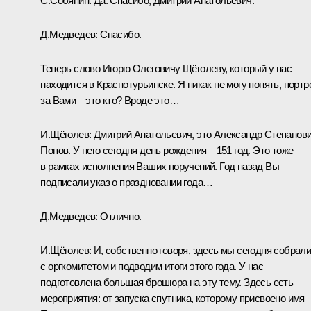
С.Собянин:
Да. Спасибо, Дмитрий Анатольевич.
Д.Медведев:
Спасибо.
Теперь слово Игорю Олеговичу Щёголеву, который у нас
находится в Краснотурьинске. Я никак не могу понять, портр
за Вами – это кто? Вроде это…
И.Щёголев:
Дмитрий Анатольевич, это Александр Степанов
Попов. У него сегодня день рождения – 151 год. Это тоже
в рамках исполнения Ваших поручений. Год назад Вы
подписали указ о праздновании года…
Д.Медведев:
Отлично.
И.Щёголев:
И, собственно говоря, здесь мы сегодня собрал
с оргкомитетом и подводим итоги этого года. У нас
подготовлена большая брошюра на эту тему. Здесь есть
мероприятия: от запуска спутника, которому присвоено имя