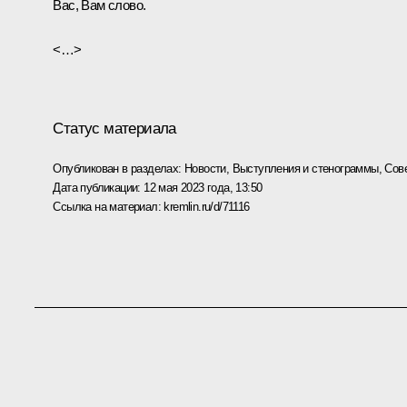
Вас, Вам слово.
<…>
Статус материала
Опубликован в разделах:
Новости
,
Выступления и стенограммы
,
Сов
Дата публикации:
12 мая 2023 года, 13:50
Ссылка на материал:
kremlin.ru/d/71116