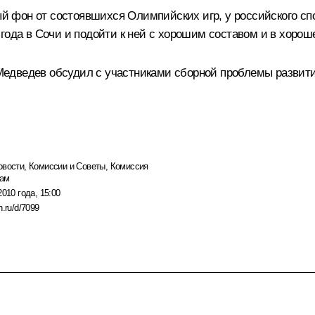
ный фон от состоявшихся Олимпийских игр, у российского сп
года в Сочи и подойти к ней с хорошим составом и в хоро
дведев обсудил с участниками сборной проблемы развития 
овости
,
Комиссии и Советы
,
Комиссия
дам
2010 года, 15:00
n.ru/d/7099