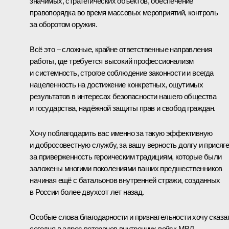
значимых, стратегических объектов, обеспечение
правопорядка во время массовых мероприятий, контроль
за оборотом оружия.
Всё это – сложные, крайне ответственные направления
работы, где требуется высокий профессионализм
и системность, строгое соблюдение законности и всегда
нацеленность на достижение конкретных, ощутимых
результатов в интересах безопасности нашего общества
и государства, надёжной защиты прав и свобод граждан.
Хочу поблагодарить вас именно за такую эффективную
и добросовестную службу, за вашу верность долгу и присяге
за приверженность героическим традициям, которые были
заложены многими поколениями ваших предшественников
начиная ещё с батальонов внутренней стражи, созданных
в России более двухсот лет назад.
Особые слова благодарности и признательности хочу сказа
сегодня в адрес ветеранов внутренних войск МВД,