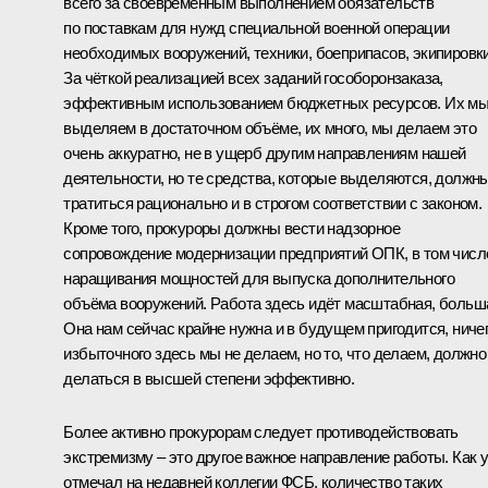
всего за своевременным выполнением обязательств
по поставкам для нужд специальной военной операции
необходимых вооружений, техники, боеприпасов, экипировки
За чёткой реализацией всех заданий гособоронзаказа,
эффективным использованием бюджетных ресурсов. Их м
выделяем в достаточном объёме, их много, мы делаем это
очень аккуратно, не в ущерб другим направлениям нашей
деятельности, но те средства, которые выделяются, должн
тратиться рационально и в строгом соответствии с законом.
Кроме того, прокуроры должны вести надзорное
сопровождение модернизации предприятий ОПК, в том числ
наращивания мощностей для выпуска дополнительного
объёма вооружений. Работа здесь идёт масштабная, больш
Она нам сейчас крайне нужна и в будущем пригодится, ниче
избыточного здесь мы не делаем, но то, что делаем, должно
делаться в высшей степени эффективно.
Более активно прокурорам следует противодействовать
экстремизму – это другое важное направление работы. Как 
отмечал на недавней коллегии ФСБ, количество таких