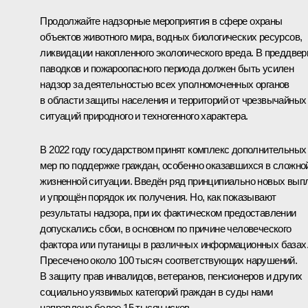
Продолжайте надзорные мероприятия в сфере охраны
объектов животного мира, водных биологических ресурсов,
ликвидации накопленного экологического вреда. В преддвер
паводков и пожароопасного периода должен быть усилен
надзор за деятельностью всех уполномоченных органов
в области защиты населения и территорий от чрезвычайных
ситуаций природного и техногенного характера.
В 2022 году государством принят комплекс дополнительных
мер по поддержке граждан, особенно оказавшихся в сложно
жизненной ситуации. Введён ряд принципиально новых вып
и упрощён порядок их получения. Но, как показывают
результаты надзора, при их фактическом предоставлении
допускались сбои, в основном по причине человеческого
фактора или путаницы в различных информационных базах
Пресечено около 100 тысяч соответствующих нарушений.
В защиту прав инвалидов, ветеранов, пенсионеров и других
социально уязвимых категорий граждан в суды нами
направлено более 15 тысяч исков.