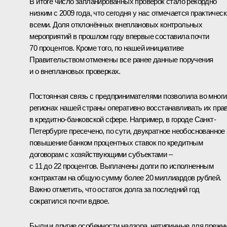
В итоге число запланированных проверок стало рекордно
низким с 2009 года, что сегодня у нас отмечается практическ
всеми. Доля отклонённых внеплановых контрольных
мероприятий в прошлом году впервые составила почти
70 процентов. Кроме того, по нашей инициативе
Правительством отменены все ранее данные поручения
и о внеплановых проверках.
Постоянная связь с предпринимателями позволила во многи
регионах нашей страны оперативно восстанавливать их пра
в кредитно-банковской сфере. Например, в городе Санкт-
Петербурге пресечено, по сути, двукратное необоснованное
повышение банком процентных ставок по кредитным
договорам с хозяйствующими субъектами –
с 11 до 22 процентов. Выплачены долги по исполненным
контрактам на общую сумму более 20 миллиардов рублей.
Важно отметить, что остаток долга за последний год
сократился почти вдвое.
Были и другие особенности надзора, нетипичные для прежн