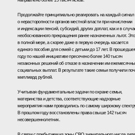
Продолжайте принципиально реагировать на каждый сигнал
о нерасторопности органов местной власти при начислении
и индексации пенсий, субсидий, других доплат, как и в случа
необоснованного прекращения ранее назначенных льгот. Эт
в полной мере, а скорее даже в первую очередь касается
единого пособия для семей с детьми до 17 лет. В прошедше
году по нашей инициативе пресечено более 140 тысяч
незаконных решений об отказе в назначении им ежемесячн
социальных выплат. В результате такие семьи получили поч
миллиард рублей.
Учитывая фундаментальные задачи по охране семьи,
материнства и детства, соответствующие надзорные
мероприятия нами проводились по самому широкому спектру
В прошлом году восстановлены права свыше 142 тысяч
несовершеннолетних.
В связи с прибытием из зоны СВО значительного числа дет