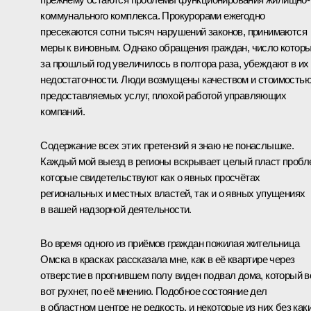
коммунального комплекса. Прокурорами ежегодно
пресекаются сотни тысяч нарушений законов, принимаются
меры к виновным. Однако обращения граждан, число котор
за прошлый год увеличилось в полтора раза, убеждают в их
недостаточности. Люди возмущены качеством и стоимость
предоставляемых услуг, плохой работой управляющих
компаний.
Содержание всех этих претензий я знаю не понаслышке.
Каждый мой выезд в регионы вскрывает целый пласт пробл
которые свидетельствуют как о явных просчётах
региональных и местных властей, так и о явных упущениях
в вашей надзорной деятельности.
Во время одного из приёмов граждан пожилая жительница
Омска в красках рассказала мне, как в её квартире через
отверстие в прогнившем полу виден подвал дома, который в
вот рухнет, по её мнению. Подобное состояние дел
в областном центре не редкость, и некоторые из них без как