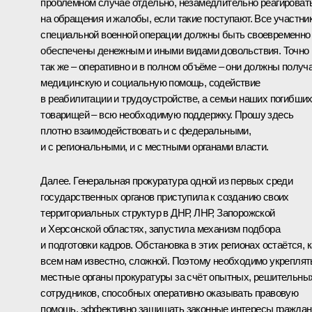
проблемном случае отдельно, незамедлительно реагироват
на обращения и жалобы, если такие поступают. Все участни
специальной военной операции должны быть своевременно
обеспечены денежным и иными видами довольствия. Точно
так же – оперативно и в полном объёме – они должны получ
медицинскую и социальную помощь, содействие
в реабилитации и трудоустройстве, а семьи наших погибши
товарищей – всю необходимую поддержку. Прошу здесь
плотно взаимодействовать и с федеральными,
и с региональными, и с местными органами власти.
Далее. Генеральная прокуратура одной из первых среди
государственных органов приступила к созданию своих
территориальных структур в ДНР, ЛНР, Запорожской
и Херсонской областях, запустила механизм подбора
и подготовки кадров. Обстановка в этих регионах остаётся, к
всем нам известно, сложной. Поэтому необходимо укреплят
местные органы прокуратуры за счёт опытных, решительны
сотрудников, способных оперативно оказывать правовую
помощь, эффективно защищать законные интересы граждан