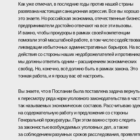
Как уже отмечал, в последние годы против нашей страны
развязана настоящая санкционная агрессия. Все вы хорошо
это знаете. Но российская экономика, отечественные бизнес
предприниматели достойно отвечают на все эти вызовы.
И важно, чтобы прокуроры в рамках своей компетенции
помогали этой масштабной работе, в том числе содействов
ликвидации избыточных административных барьеров. На в
действия со стороны наших недоброжелателей и противник
мы должны ответить одним – расширением экономических
свобод. Но, конечно, всё должно быть в рамках закона. Это
тонкая работа, и я прошу вас её настроить.
Вы знаете, что в Послании была поставлена задача вернуть
к пересмотру ряда норм уголовного законодательства в част
так называемых экономических составов. Рассчитываю зде
на содержательную работу и предложения со стороны
Генеральной прокуратуры. При этом важно строго следить
за законностью возбуждаемых уголовных дел, а также
за соблюдением разумных сроков расследования, проявлят