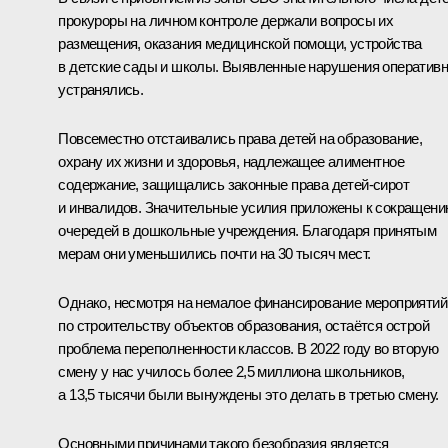
прокуроры на личном контроле держали вопросы их
размещения, оказания медицинской помощи, устройства
в детские сады и школы. Выявленные нарушения оператив
устранялись.
Повсеместно отстаивались права детей на образование,
охрану их жизни и здоровья, надлежащее алиментное
содержание, защищались законные права детей-сирот
и инвалидов. Значительные усилия приложены к сокращен
очередей в дошкольные учреждения. Благодаря принятым
мерам они уменьшились почти на 30 тысяч мест.
Однако, несмотря на немалое финансирование мероприятий
по строительству объектов образования, остаётся острой
проблема переполненности классов. В 2022 году во вторую
смену у нас училось более 2,5 миллиона школьников,
а 13,5 тысячи были вынуждены это делать в третью смену.
Основными причинами такого безобразия является