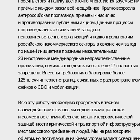
посеять страх и панику достаточно много. Используемые им
приёмы с каждом разом всё изощрённее. Кратно возросла
антироссийская пропаганда, призывы к насилию
и противоправным публичным акциям. Данные процессы
сопровождались активизацией западных
неправительственных организаций и подконтрольного им
российского некоммерческого сектора, в связи с чем за год
по нашей инициативе признаны нежелательными
23 иностранные международные неправительственные
организации, помимо этого деятельность ещё 17 полностью
запрещена. Внесены требования о блокировке более
125 тысяч интернет-страниц, связанных с распространение
фейков о СВО и мобилизации.
Всю эту работу необходимо продолжать в тесном
взаимодействии с силовыми ведомствами, равно как
и совместное с ними обеспечение антитеррористической
защищённости критической и транспортной инфраструктуры
мест массового пребывания людей. Мы не раз говорили
об этом, но поступающие из Киева угрозы задают совершен