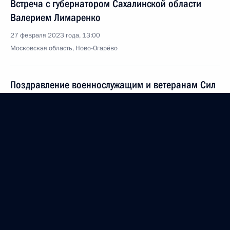
Встреча с губернатором Сахалинской области
Валерием Лимаренко
27 февраля 2023 года, 13:00
Московская область, Ново-Огарёво
Поздравление военнослужащим и ветеранам Сил
специальных операций
27 февраля 2023 года, 09:00
26 февраля 2023 года, воскресенье
Телефонный разговор с Президентом Турции
Реджепом Тайипом Эрдоганом
26 февраля 2023 года, 12:30