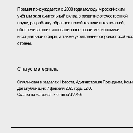
Премия присуждается с 2008 года молодым российским
учёным за значительный вклад в развитие отечественной
науки, разработку образцов новой техники и технологий,
обеспечивающих инновационное развитие экономики
и социальной сферы, а также укрепление обороноспособно
страны.
Статус материала
Опубликован в разделах:
Новости
,
Администрация Президента
,
Коми
Дата публикации:
7 февраля 2023 года, 12:00
Ссылка на материал:
kremlin.ru/d/70466