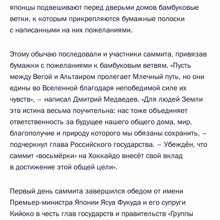
японцы подвешивают перед дверьми домов бамбуковые
ветки, к которым прикрепляются бумажные полоски
с написанными на них пожеланиями.
Этому обычаю последовали и участники саммита, привязав
бумажки с пожеланиями к бамбуковым ветвям. «Пусть
между Вегой и Альтаиром пролегает Млечный путь, но они
едины во Вселенной благодаря непобедимой силе их
чувств», – написал Дмитрий Медведев. «Для людей Земли
эта истина весьма поучительна: нас тоже объединяет
ответственность за будущее нашего общего дома, мир,
благополучие и природу которого мы обязаны сохранить, –
подчеркнул глава Российского государства. – Убеждён, что
саммит «восьмёрки» на Хоккайдо внесёт свой вклад
в достижение этой общей цели».
Первый день саммита завершился обедом от имени
Премьер-министра Японии Ясуа Фукуда и его супруги
Кийоко в честь глав государств и правительств «Группы