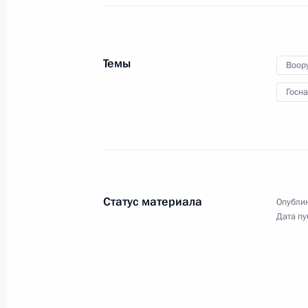
видеоконференции провёл
совещание с членами
Правительства.
Темы
Воор
Госн
Беседа с награждёнными
медалями «Золотая Звезда»
Героями России
Статус материала
8 декабря 2022 года
Аудио, 4 мин.
Опублик
Дата пу
По окончании церемонии
вручения медалей «Золотая
Звезда» Героям России Президент
кратко побеседовал
с награждёнными.