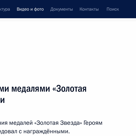
ктура
Видео и фото
Документы
Контакты
Поиск
си
ия, встречи
Встречи со СМИ
декабрь, 2022
ть следующие материалы
ми медалями «Золотая
ии
Заседание Совета
по стратегическому
ия медалей «Золотая Звезда» Героям
развитию и национальным
едовал с награждёнными.
проектам