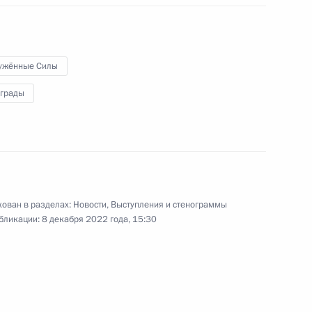
в заседании Высшего
Евразийского экономического
совета в Бишкеке.
ужённые Силы
аграды
Вручение медалей «Золотая
Звезда» Героям России
8 декабря 2022 года
Аудио, 27 мин.
ован в разделах:
Новости
,
Выступления и стенограммы
бликации:
8 декабря 2022 года, 15:30
В преддверии Дня героев
Отечества, отмечаемого
в Российской Федерации
9 декабря, в Георгиевском зале
Большого Кремлёвского дворца
состоялась церемония вручения